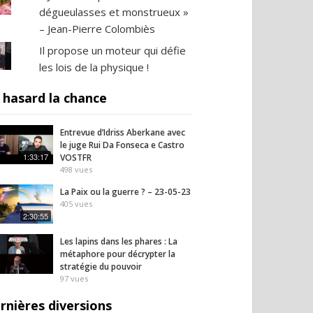
dégueulasses et monstrueux »
– Jean-Pierre Colombiès
Il propose un moteur qui défie
les lois de la physique !
 hasard la chance
Entrevue d’Idriss Aberkane avec
le juge Rui Da Fonseca e Castro
1:33:17
VOSTFR
498
vues
La Paix ou la guerre ? – 23-05-23
405
vues
2:30:55
Les lapins dans les phares : La
métaphore pour décrypter la
stratégie du pouvoir
97
vues
rnières diversions