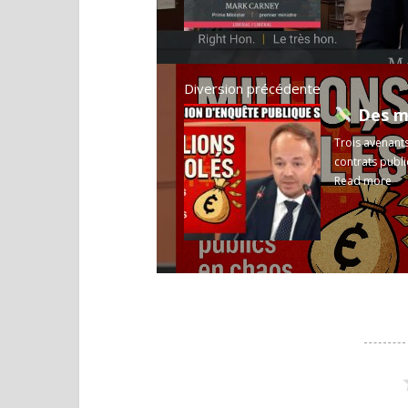
Diversion précédente
Des milli
Trois avenants
contrats publi
Read more