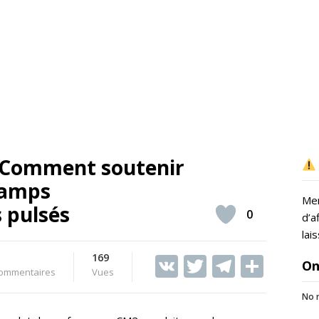
– Comment soutenir
hamps
Mer
 pulsés
0
d’a
lai
169
V
T
T
S
On
ommentaires
Vues
K
w
el
h
No r
itt
e
ar