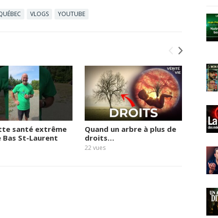
QUÉBEC
VLOGS
YOUTUBE
tte santé extrême
Quand un arbre à plus de
Le vie
e Bas St-Laurent
droits…
quai
22
vues
18
vues