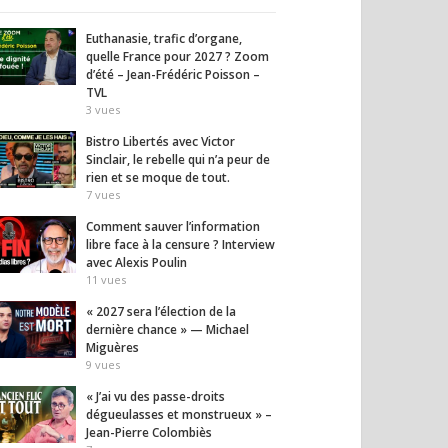
Euthanasie, trafic d’organe,
quelle France pour 2027 ? Zoom
d’été – Jean-Frédéric Poisson –
TVL
3
vues
Bistro Libertés avec Victor
Sinclair, le rebelle qui n’a peur de
rien et se moque de tout.
7
vues
Comment sauver l’information
libre face à la censure ? Interview
avec Alexis Poulin
il homme au bout du
L’Iran lance un message
Fauci
11
vues
inquiétant
36
vues
26
vues
« 2027 sera l’élection de la
dernière chance » — Michael
Miguères
9
vues
« J’ai vu des passe-droits
dégueulasses et monstrueux » –
Jean-Pierre Colombiès