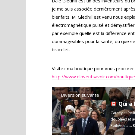
Dale Gledhill est un des inventeurs du 
je me suis associée dernièrement aprè
bienfaits. M. Gledhill est venu nous exp
électromagnétique pulsé et démystifier 
par exemple quelle est la différence e
dommageables pour la santé, ou que se 
bracelet.
Visitez ma boutique pour vous procurer
http://www.eloveutsavoir.com/boutique
Diversion suivante
Qui a la
Carney et Poil
doublées et a
Poilièvre a ...
R