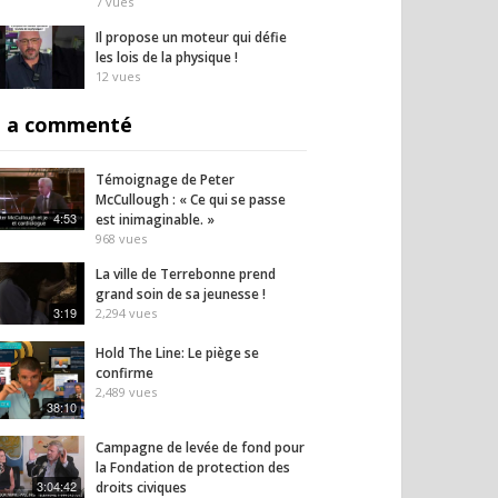
7
vues
Il propose un moteur qui défie
les lois de la physique !
12
vues
 a commenté
Témoignage de Peter
McCullough : « Ce qui se passe
4:53
est inimaginable. »
968
vues
La ville de Terrebonne prend
grand soin de sa jeunesse !
3:19
2,294
vues
Hold The Line: Le piège se
confirme
2,489
vues
38:10
Campagne de levée de fond pour
la Fondation de protection des
3:04:42
droits civiques