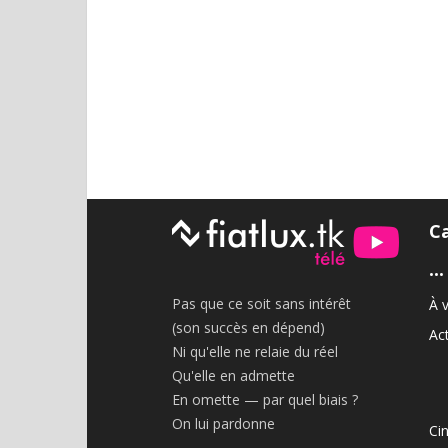
C
•••
Pas que ce soit sans intérêt
À v
(son succès en dépend)
Act
Ni qu'elle ne relaie du réel
Qu'elle en admette
En omette — par quel biais ?
On lui pardonne
Ci