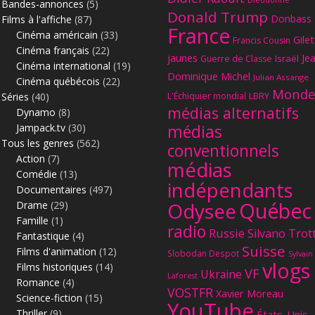
Dieudonné
Bandes-annonces
(5)
Donald Trump
Donbass
Films à l'affiche
(87)
France
Cinéma américain
(33)
Gilet
Francis Cousin
Cinéma français
(22)
jaunes
Je
Israël
Guerre de Classe
Cinéma international
(19)
Dominique Michel
Julian Assange
Cinéma québécois
(22)
Monde
Séries
(40)
L'Échiquier mondial
LBRY
médias alternatifs
Dynamo
(8)
Jampack.tv
(30)
médias
Tous les genres
(562)
conventionnels
Action
(7)
médias
Comédie
(13)
indépendants
Documentaires
(497)
Québec
Odysee
Drame
(29)
Famille
(1)
radio
Russie
Silvano Trot
Fantastique
(4)
Suisse
Films d'animation
(12)
Slobodan Despot
Sylvain
vlogs
Films historiques
(14)
VF
Ukraine
Laforest
Romance
(4)
VOSTFR
Xavier Moreau
Science-fiction
(15)
YouTube
Thriller
(9)
États-Unis