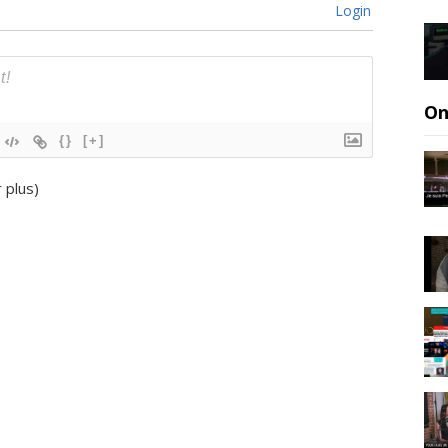
Login
On
{}
[+]
r plus
)