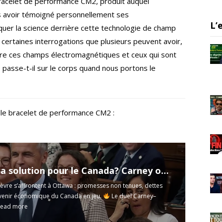
bracelet de performance CM2, produit auquel
er
gr
e
s avoir témoigné personnellement ses
a
L’
liquer la science derrière cette technologie de champ
m
certaines interrogations que plusieurs peuvent avoir,
ntre ces champs électromagnétiques et ceux qui sont
passe-t-il sur le corps quand nous portons le
 le bracelet de performance CM2 :
 solution pour le Canada? Carney ou Poilièvre?
ièvre s’affrontent à Ottawa : promesses non tenues, dettes
venir économique du Canada en jeu.
Le duel Carney–
ead more