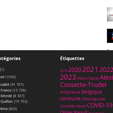
Le
atégories
Étiquettes
2021
202
2020
(1)
2019
2023
Alex
oir !
(105)
Alain Soral
Cossette-Trudel
ualité
(41 767)
France
(13 739)
Belgique
Antipresse
Monde
(8 307)
censure
chloroquine
Québec
(19 752)
COVID-19
Christelle Néant
néma
(603)
Didier Raoult