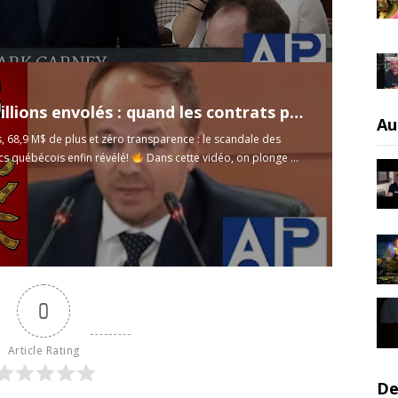
ons envolés : quand les contrats publics dérapent
Au
, 68,9 M$ de plus et zéro transparence : le scandale des
cs québécois enfin révélé!
Dans cette vidéo, on plonge ...
0
Article Rating
De