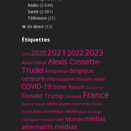
Radio
(3 644)
Santé
(2 081)
Télévision
(21)
En direct
(13)
Étiquettes
2023
2021
2022
2020
2019
Alexis Cossette-
Alain Soral
Trudel
Belgique
Antipresse
censure
chloroquine
Christelle Néant
COVID-19
Didier Raoult
Dieudonné
France
Donald Trump
Donbass
Gilets jaunes
Francis Cousin
Guerre de Classe
Jean-Dominique Michel
Israël
Julian Assange
médias
Monde
L'Échiquier mondial
LBRY
médias
alternatifs