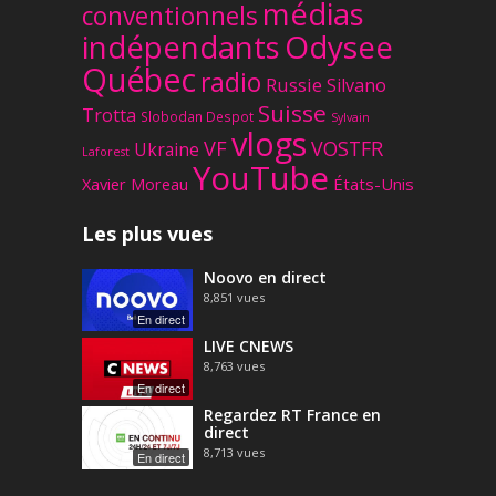
médias
conventionnels
Odysee
indépendants
Québec
radio
Russie
Silvano
Suisse
Trotta
Slobodan Despot
Sylvain
vlogs
VF
VOSTFR
Ukraine
Laforest
YouTube
Xavier Moreau
États-Unis
Les plus vues
Noovo en direct
8,851
vues
En direct
LIVE CNEWS
8,763
vues
En direct
Regardez RT France en
direct
8,713
vues
En direct