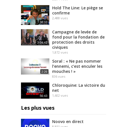
Hold The Line: Le piège se
confirme
2,488
vues
38:10
Campagne de levée de
fond pour la Fondation de
protection des droits
3:04:42
civiques
1,872
vues
Soral : « Ne pas nommer
l’ennemi, c’est enculer les
mouches ! »
2:26
836
vues
Chloroquine: La victoire du
net
56:43
1,602
vues
Les plus vues
Noovo en direct
8,851
vues