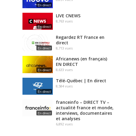
En direct
LIVE CNEWS
8,763
vues
En direct
Regardez RT France en
direct
En direct
8,713
vues
Africanews (en français)
EN DIRECT
En direct
8,633
vues
Télé-Québec | En direct
8,584
vues
En direct
franceinfo – DIRECT TV –
actualité france et monde,
interviews, documentaires
En direct
et analyses
6,892
vues