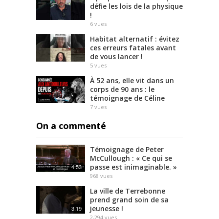
défie les lois de la physique
!
6
vues
Habitat alternatif : évitez
ces erreurs fatales avant
de vous lancer !
5
vues
À 52 ans, elle vit dans un
corps de 90 ans : le
témoignage de Céline
7
vues
On a commenté
Témoignage de Peter
McCullough : « Ce qui se
passe est inimaginable. »
4:53
968
vues
La ville de Terrebonne
prend grand soin de sa
jeunesse !
3:19
2,294
vues