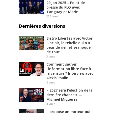
29 jan 2025 – Point de
presse du PLQ avec
Tanguay et Morin
226
vues
Dernières diversions
Bistro Libertés avec Victor
Sinclair, le rebelle qui n’a
peur de rien et se moque
de tout.
3
vues
Comment sauver
l’information libre face à
la censure ? Interview avec
Alexis Poulin
6
vues
« 2027 sera l’élection de la
dernière chance » —
Michael Miguères
4
vues
Il propose un moteur qui