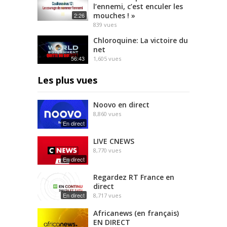
l’ennemi, c’est enculer les
mouches ! »
2:26
839
vues
Chloroquine: La victoire du
net
56:43
1,605
vues
Les plus vues
Noovo en direct
8,860
vues
En direct
LIVE CNEWS
8,770
vues
En direct
Regardez RT France en
direct
En direct
8,717
vues
Africanews (en français)
EN DIRECT