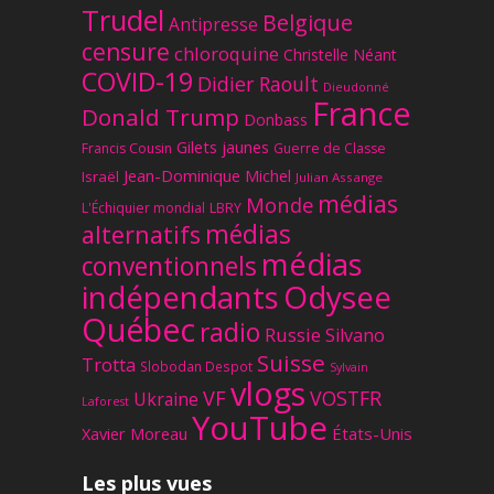
Trudel
Belgique
Antipresse
censure
chloroquine
Christelle Néant
COVID-19
Didier Raoult
Dieudonné
France
Donald Trump
Donbass
Gilets jaunes
Francis Cousin
Guerre de Classe
Jean-Dominique Michel
Israël
Julian Assange
médias
Monde
L'Échiquier mondial
LBRY
médias
alternatifs
médias
conventionnels
Odysee
indépendants
Québec
radio
Russie
Silvano
Suisse
Trotta
Slobodan Despot
Sylvain
vlogs
VF
VOSTFR
Ukraine
Laforest
YouTube
Xavier Moreau
États-Unis
Les plus vues