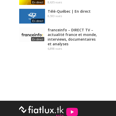
En direct
8,635
vues
Télé-Québec | En direct
8,593
vues
En direct
franceinfo – DIRECT TV –
actualité france et monde,
interviews, documentaires
En direct
et analyses
6,898
vues