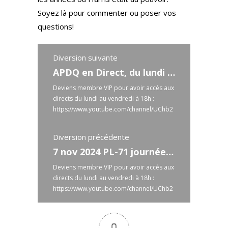
Soyez là pour commenter ou poser vos
questions!
Diversion suivante
APDQ en Direct, du lundi au vendredi 18:00 - 8 novembre 2024
Deviens membre VIP pour avoir accès aux
directs du lundi au vendredi à 18h :
https://www.youtube.com/channel/UChb2
98sZlCxkN0BbyPdWYTg/join
À ne pas
manquer VENDREDI 8 novembre 2024 ...
Diversion précédente
Read more
7 nov 2024 PL-71 journée complète
Deviens membre VIP pour avoir accès aux
directs du lundi au vendredi à 18h :
https://www.youtube.com/channel/UChb2
98sZlCxkN0BbyPdWYTg/join
Pour m'aider
à continuer ma mission, fais-moi un ...
Read more