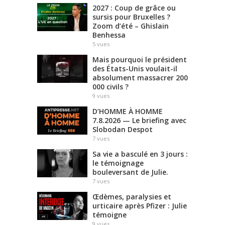
2027 : Coup de grâce ou
sursis pour Bruxelles ?
Zoom d’été – Ghislain
Benhessa
5
vues
Mais pourquoi le président
des États-Unis voulait-il
absolument massacrer 200
000 civils ?
9
vues
D’HOMME À HOMME
7.8.2026 — Le briefing avec
Slobodan Despot
7
vues
Sa vie a basculé en 3 jours :
le témoignage
bouleversant de Julie.
7
vues
Œdèmes, paralysies et
urticaire après Pfizer : Julie
témoigne
9
vues