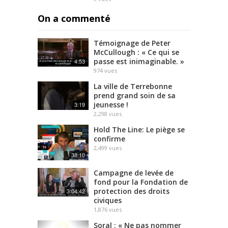
On a commenté
Témoignage de Peter
McCullough : « Ce qui se
passe est inimaginable. »
4:53
974
vues
La ville de Terrebonne
prend grand soin de sa
jeunesse !
3:19
2,298
vues
Hold The Line: Le piège se
confirme
2,499
vues
38:10
Campagne de levée de
fond pour la Fondation de
protection des droits
3:04:42
civiques
1,876
vues
Soral : « Ne pas nommer