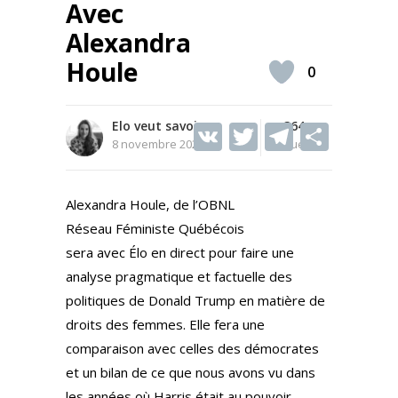
Avec
Alexandra
Houle
0
Elo veut savoir
V
T
364
T
S
8 novembre 2024
Vues
K
w
el
h
itt
e
ar
Alexandra Houle, de l’OBNL
er
gr
e
Réseau Féministe Québécois
a
sera avec Élo en direct pour faire une
m
analyse pragmatique et factuelle des
politiques de Donald Trump en matière de
droits des femmes. Elle fera une
comparaison avec celles des démocrates
et un bilan de ce que nous avons vu dans
les années où Harris était au pouvoir.