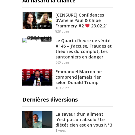
Au hasard la chance
[CENSURÉ] Confidences
d’Amélie Paul & Chloé
Frammery #2
23.02.21
1:10:37
828
vues
14:44
Le Quart d’heure de vérité
#146 – J’accuse, Fraudes et
théories du complot, Les
santonniers en danger
660
vues
Emmanuel Macron ne
comprend jamais rien
selon Donald Trump
169
vues
Dernières diversions
La saveur d’un aliment
n’est pas un absolu ! Le
diététicien est en vous N°3
1
vues