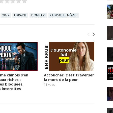
2022
UKRAINE
DONBASS
CHRISTELLE NÉANT
ime chinois s’en
Accoucher, c’est traverser
« 2027
aux riches :
la mort de la peur
derniè
es bloquées,
Micha
11
vues
s interdites
14
vues