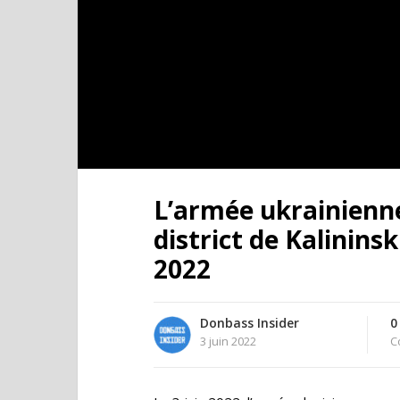
L’armée ukrainienn
district de Kalininsk
2022
Donbass Insider
0
3 juin 2022
C