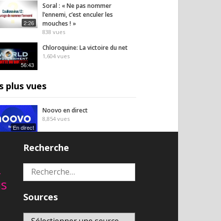
Soral : « Ne pas nommer
l’ennemi, c’est enculer les
2:26
mouches ! »
838
vues
Chloroquine: La victoire du net
1,604
vues
56:43
s plus vues
Noovo en direct
8,854
vues
En direct
LIVE CNEWS
Recherche
8,766
vues
En direct
2
Rechercher :
is
Regardez RT France en direct
8,715
vues
Sources
En direct
Africanews (en français) EN