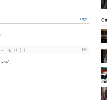
Login
On
{}
[+]
r plus
)