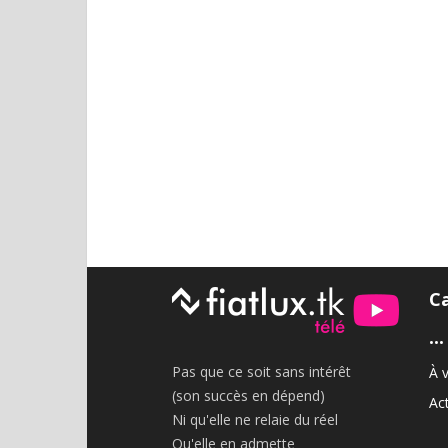
C
•••
Pas que ce soit sans intérêt
À v
(son succès en dépend)
Act
Ni qu'elle ne relaie du réel
Qu'elle en admette