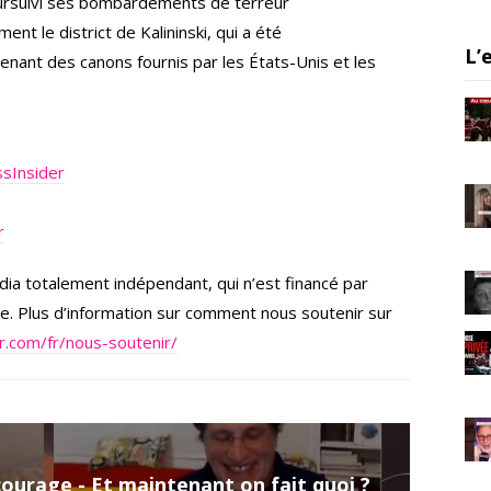
poursuivi ses bombardements de terreur
er
gr
e
ment le district de Kalininski, qui a été
a
L’
nant des canons fournis par les États-Unis et les
m
sInsider
r
ia totalement indépendant, qui n’est financé par
re. Plus d’information sur comment nous soutenir sur
r.com/fr/nous-soutenir/
courage - Et maintenant on fait quoi ?