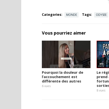
Categories:
Tags:
MONDE
ODYSEE
Vous pourriez aimer
Pourquoi la douleur de
Le rég
l’accouchement est
prend 
différente des autres
fortun
sortie
6
vues
8
vues