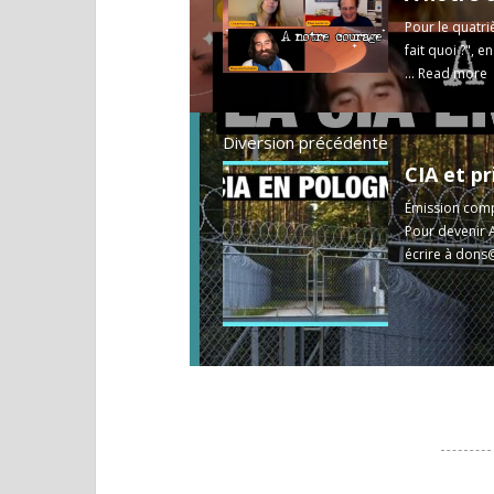
Pour le quatr
fait quoi ?", 
...
Read more
Diversion précédente
Émission compl
Pour devenir A
écrire à
dons@
https://www.inves