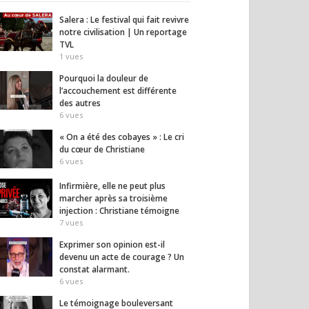
Salera : Le festival qui fait revivre
notre civilisation | Un reportage
TVL
1
vues
Pourquoi la douleur de
l’accouchement est différente
des autres
6
vues
« On a été des cobayes » : Le cri
du cœur de Christiane
6
vues
Infirmière, elle ne peut plus
marcher après sa troisième
 sera l’élection de la
6 danseuses africaines
Le dog
injection : Christiane témoigne
re chance » —
expriment leur libération
les cr
7
vues
el Miguères
face aux tradition
qu’on
sociales, à l’excision…
14
vues
Exprimer son opinion est-il
12
vues
devenu un acte de courage ? Un
constat alarmant.
6
vues
Le témoignage bouleversant