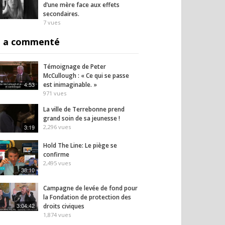
d’une mère face aux effets
secondaires.
7
vues
 a commenté
Témoignage de Peter
McCullough : « Ce qui se passe
4:53
est inimaginable. »
971
vues
La ville de Terrebonne prend
grand soin de sa jeunesse !
3:19
2,296
vues
Hold The Line: Le piège se
confirme
2,495
vues
38:10
Campagne de levée de fond pour
la Fondation de protection des
3:04:42
droits civiques
1,874
vues