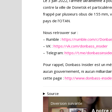
Le 3 juin 2022, l’armée ukrainienne a 
contre la ville de Donetsk et particulière
frappé par plusieurs obus de 155 mm, ve
pays de l’OTAN.
Nous retrouver sur :
– Rumble :
https://rumble.com/c/Donbas
– VK :
https://vk.com/donbass_insider
– Telegram:
https://t.me/donbassinside
Pour rappel, Donbass Insider est un méd
aucun gouvernement, ni aucun milliardai
cette page :
http://www.donbass-inside
Source
Diversion suivante
A notre 