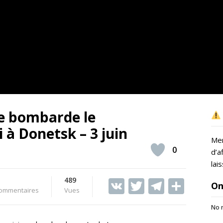
e bombarde le
i à Donetsk – 3 juin
Mer
0
d’a
lai
489
V
T
T
S
On
ommentaires
Vues
K
w
el
h
No r
itt
e
ar