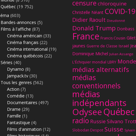
censure
chloroquine
Québec
(19 752)
COVID-19
Christelle Néant
néma
(603)
Didier Raoult
Dieudonné
Bandes-annonces
(5)
Donald Trump
Donbass
Films à l'affiche
(87)
France
Cinéma américain
(33)
Gilet
Francis Cousin
Cinéma français
(22)
jaunes
Je
Israël
Guerre de Classe
Cinéma international
(19)
Dominique Michel
Julian Assange
Cinéma québécois
(22)
Monde
Séries
(40)
L'Échiquier mondial
LBRY
médias alternatifs
Dynamo
(8)
Jampack.tv
(30)
médias
Tous les genres
(562)
conventionnels
Action
(7)
médias
Comédie
(13)
indépendants
Documentaires
(497)
Québec
Odysee
Drame
(29)
Famille
(1)
radio
Russie
Silvano Trot
Fantastique
(4)
Suisse
Films d'animation
(12)
Slobodan Despot
Sylvain
Films historiques
(14)