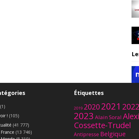
Le
atégories
Étiquettes
2021
202
2020
(1)
2019
2023
Alex
oir !
(105)
Alain Soral
Cossette-Trudel
ualité
(41 777)
France
(13 746)
Belgique
Antipresse
Monde
(8 310)