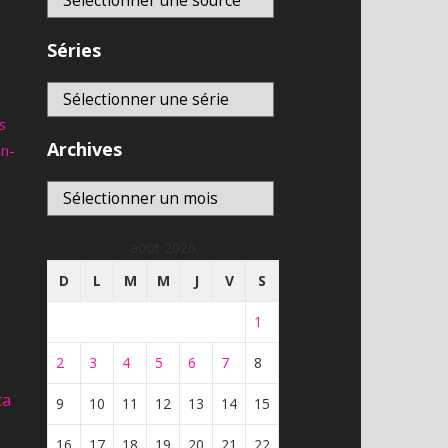
DIRECT
En direct
8,634
vues
Séries
Télé-Québec | En direct
8,591
vues
En direct
s
franceinfo – DIRECT TV –
Archives
an-
actualité france et monde,
En direct
interviews, documentaires et
analyses
Archives
6,896
vues
août 2026
D
L
M
M
J
V
S
1
2
3
4
5
6
7
8
ta
9
10
11
12
13
14
15
16
17
18
19
20
21
22