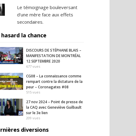
Le témoignage bouleversant
d'une mère face aux effets
secondaires.
 hasard la chance
DISCOURS DE STÉPHANE BLAIS –
MANIFESTATION DE MONTRÉAL
2:34
12 SEPTEMBRE 2020
677
vues
CG08 – La connaissance comme
rempart contre la dictature de la
peur – Coronagates #08
515
vues
27 nov 2024 – Point de presse de
la CAQ avec Geneviève Guilbault
sur le 3e lien
209
vues
rnières diversions