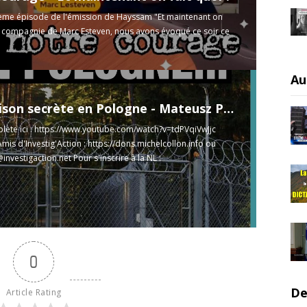
ième épisode de l'émission de Hayssam "Et maintenant on
en compagnie de Marc Esteven, nous avons évoqué ce soir ce
Au
CIA et prison secrète en Pologne - Mateusz Piskorski et Michel Collon
ète ici :
https://www.youtube.com/watch?v=tdPVqiVwJjc
mis d'Investig'Action :
https://dons.michelcollon.info​​​​​
ou
investigaction.net
Pour s'inscrire à la NL :
tigaction.net/fr​​​​​​
Pour commander ...
Read more
0
De
Article Rating