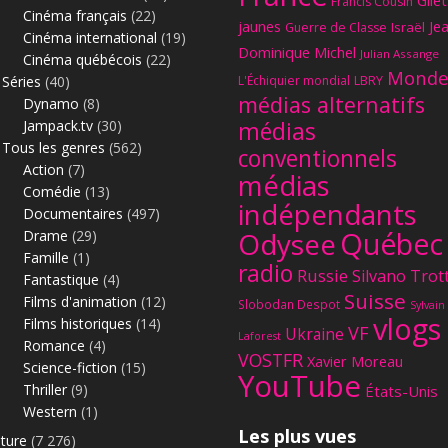
Gilet
Francis Cousin
Cinéma français
(22)
jaunes
Je
Israël
Guerre de Classe
Cinéma international
(19)
Dominique Michel
Julian Assange
Cinéma québécois
(22)
Monde
Séries
(40)
L'Échiquier mondial
LBRY
médias alternatifs
Dynamo
(8)
Jampack.tv
(30)
médias
Tous les genres
(562)
conventionnels
Action
(7)
médias
Comédie
(13)
indépendants
Documentaires
(497)
Québec
Odysee
Drame
(29)
Famille
(1)
radio
Russie
Silvano Trot
Fantastique
(4)
Suisse
Films d'animation
(12)
Slobodan Despot
Sylvain
vlogs
Films historiques
(14)
VF
Ukraine
Laforest
Romance
(4)
VOSTFR
Xavier Moreau
Science-fiction
(15)
YouTube
Thriller
(9)
États-Unis
Western
(1)
Les plus vues
lture
(7 276)