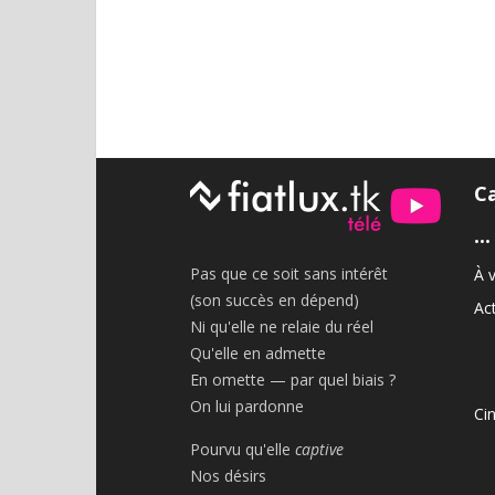
C
•••
Pas que ce soit sans intérêt
À v
(son succès en dépend)
Act
Ni qu'elle ne relaie du réel
Qu'elle en admette
En omette — par quel biais ?
On lui pardonne
Ci
Pourvu qu'elle
captive
Nos désirs