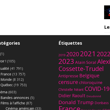
Le
atégories
Étiquettes
2021
202
2020
(1)
2019
2023
Alex
oir !
(105)
Alain Soral
Cossette-Trudel
ualité
(41 791)
France
(13 757)
Belgique
Antipresse
Monde
(8 312)
censure
chloroquine
Québec
(19 753)
COVID-19
Christelle Néant
néma
(603)
Didier Raoult
Dieudonné
Bandes-annonces
(5)
Donald Trump
Donbass
Films à l'affiche
(87)
France
Cinéma américain
(33)