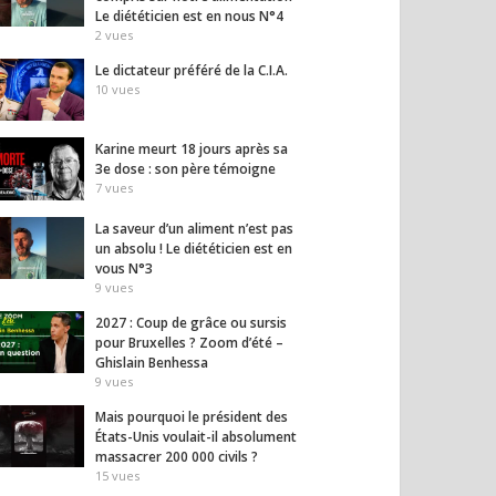
Le diététicien est en nous N°4
2
vues
Le dictateur préféré de la C.I.A.
10
vues
Karine meurt 18 jours après sa
3e dose : son père témoigne
7
vues
La saveur d’un aliment n’est pas
un arbre à plus de
Le vieil homme au bout du
L’Iran
un absolu ! Le diététicien est en
s…
quai
inqui
vous N°3
25
vues
35
vues
9
vues
2027 : Coup de grâce ou sursis
pour Bruxelles ? Zoom d’été –
Ghislain Benhessa
9
vues
Mais pourquoi le président des
États-Unis voulait-il absolument
massacrer 200 000 civils ?
15
vues