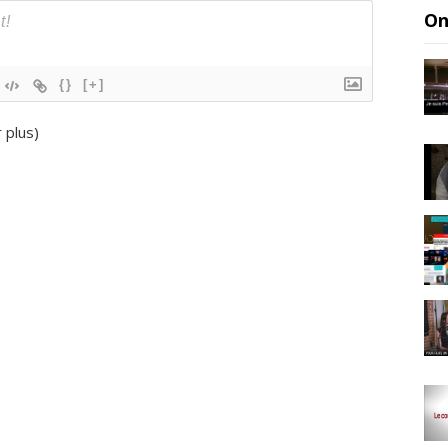
On
{}
[+]
r plus
)