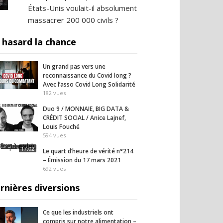
États-Unis voulait-il absolument
massacrer 200 000 civils ?
 hasard la chance
Un grand pas vers une
reconnaissance du Covid long ?
Avec l’asso Covid Long Solidarité
182
vues
Duo 9 / MONNAIE, BIG DATA &
CRÉDIT SOCIAL / Anice Lajnef,
Louis Fouché
594
vues
17:02
Le quart d’heure de vérité n°214
– Émission du 17 mars 2021
692
vues
rnières diversions
Ce que les industriels ont
compris sur notre alimentation –