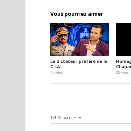
Vous pourriez aimer
Le dictateur préféré de la
Homag
C.I.A.
Chapa
10
vues
28
vues
Subscribe