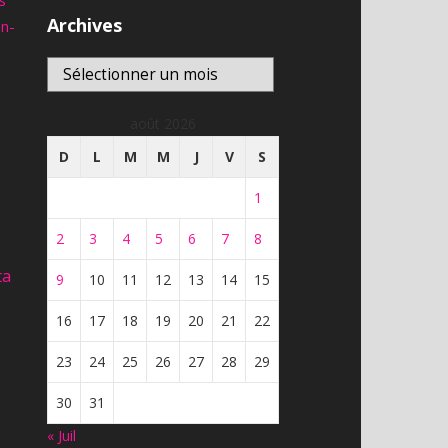
s
8,595
vues
Archives
an-
En direct
Archives
franceinfo – DIRECT TV –
actualité france et monde,
En direct
interviews, documentaires et
analyses
août 2026
6,900
vues
D
L
M
M
J
V
S
1
2
3
4
5
6
7
8
ta
9
10
11
12
13
14
15
16
17
18
19
20
21
22
23
24
25
26
27
28
29
30
31
« Juil