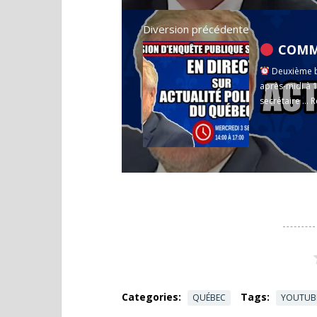
Diversion précédente
COMMISSION
Deuxième bl
après-midi à 
secrétaire ...
R
Categories:
Tags:
QUÉBEC
YOUTUB