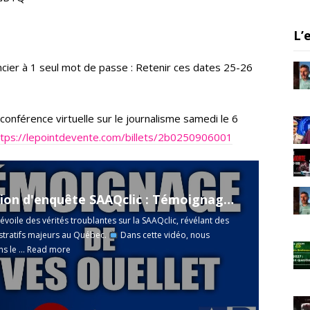
a
m
L’
ancier à 1 seul mot de passe : Retenir ces dates 25-26
la conférence virtuelle sur le journalisme samedi le 6
ttps://lepointdevente.com/billets/2b0250906001
Commission d'enquête SAAQclic : Témoignage d'Yves Ouellet
évoile des vérités troublantes sur la SAAQclic, révélant des
stratifs majeurs au Québec.
Dans cette vidéo, nous
 le ...
Read more