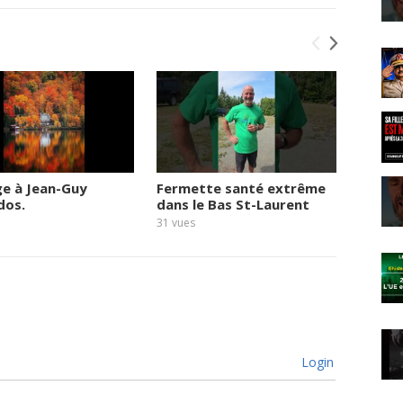
e à Jean-Guy
Fermette santé extrême
Quand 
dos.
dans le Bas St-Laurent
droit
31
vues
32
vues
Login