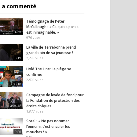
 a commenté
Témoignage de Peter
McCullough : « Ce qui se passe
4:53
est inimaginable. »
976
vues
La ville de Terrebonne prend
grand soin de sa jeunesse !
3:19
2,298
vues
Hold The Line: Le piège se
confirme
2,501
vues
38:10
Campagne de levée de fond pour
la Fondation de protection des
3:04:42
droits civiques
1,877
vues
Soral : « Ne pas nommer
l’ennemi, c’est enculer les
2:26
mouches ! »