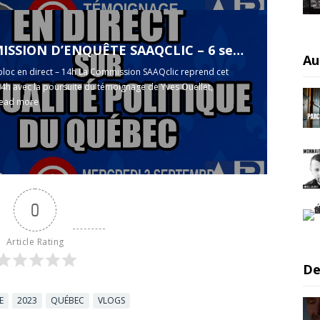
 D’ENQUÊTE SAAQCLIC – 6 septembre 2025 (session du midi)
Au
oc en direct – 14h La Commission SAAQclic reprend cet
14h avec la poursuite du témoignage de Yves Ouellet,
ead more
0
Article Rating
De
E
2023
QUÉBEC
VLOGS