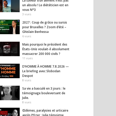
La saveur d’un aliment n’est pas
un absolu ! Le diététicien est en
vous N°3
3
vues
2027 : Coup de grâce ou sursis
pour Bruxelles ? Zoom d’été –
Ghislain Benhessa
6
vues
Mais pourquoi le président des
États-Unis voulait-il absolument
massacrer 200 000 civils ?
11
vues
D’HOMME À HOMME 7.8.2026 —
Le briefing avec Slobodan
Despot
8
vues
Sa vie a basculé en 3 jours : le
témoignage bouleversant de
Julie.
8
vues
Œdèmes, paralysies et urticaire
après Pfizer : Julie témoigne