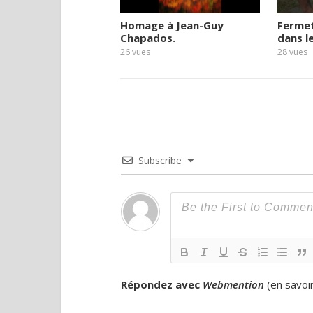
Homage à Jean-Guy
Ferme
Chapados.
dans l
26
vues
28
vues
Subscribe
Répondez avec
Webmention
(
en savoi