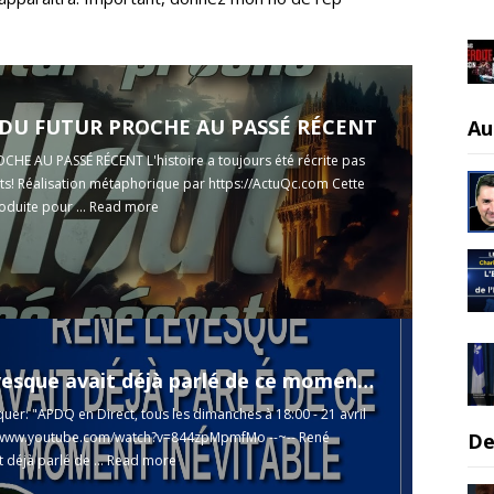
: DU FUTUR PROCHE AU PASSÉ RÉCENT
Au
HE AU PASSÉ RÉCENT L'histoire a toujours été récrite pas
ts! Réalisation métaphorique par
https://ActuQc.com
Cette
oduite pour ...
Read more
René Lévesque avait déjà parlé de ce moment inévitable. Dit PSPP
er: "APDQ en Direct, tous les dimanches à 18:00 - 21 avril
De
//www.youtube.com/watch?v=844zpMpmfMo
--~-- René
 déjà parlé de ...
Read more