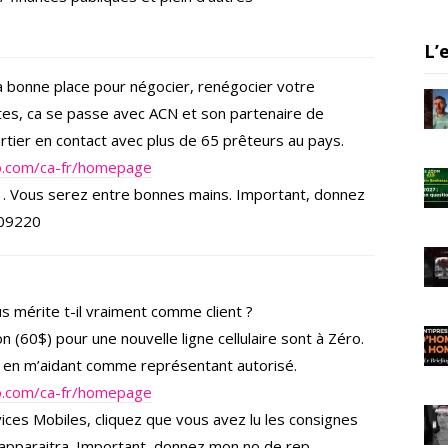
a
m
L’
 bonne place pour négocier, renégocier votre
es, ca se passe avec ACN et son partenaire de
rtier en contact avec plus de 65 prêteurs au pays.
ibo.com/ca-fr/homepage
s . Vous serez entre bonnes mains. Important, donnez
409220
us mérite t-il vraiment comme client ?
on (60$) pour une nouvelle ligne cellulaire sont à Zéro.
 en m’aidant comme représentant autorisé.
ibo.com/ca-fr/homepage
rvices Mobiles, cliquez que vous avez lu les consignes
apparaitra. Important, donnez mon no de rep