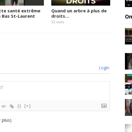
tte santé extrême
Quand un arbre à plus de
Le vie
e Bas St-Laurent
droits…
quai
On
32
vues
25
vues
Login
{}
[+]
r plus
)