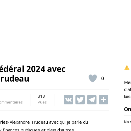
édéral 2024 avec
Trudeau
0
Mer
d’a
313
V
T
T
S
lai
ommentaires
Vues
K
w
el
h
On
itt
e
ar
rles-Alexandre Trudeau avec qui je parle du
No r
er
gr
e
/ finances publiques et plein d’autres