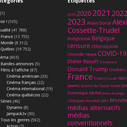
atégories
Étiquettes
2021
202
2020
(1)
2019
2023
Alex
oir !
(105)
Alain Soral
Cossette-Trudel
ualité
(41 788)
France
(13 755)
Belgique
Antipresse
Monde
(8 312)
censure
chloroquine
Québec
(19 752)
COVID-19
Christelle Néant
néma
(603)
Didier Raoult
Dieudonné
Bandes-annonces
(5)
Donald Trump
Donbass
Films à l'affiche
(87)
France
Cinéma américain
(33)
Gilet
Francis Cousin
Cinéma français
(22)
jaunes
Je
Israël
Guerre de Classe
Cinéma international
(19)
Dominique Michel
Julian Assange
Cinéma québécois
(22)
Monde
Séries
(40)
L'Échiquier mondial
LBRY
médias alternatifs
Dynamo
(8)
Jampack.tv
(30)
médias
Tous les genres
(562)
conventionnels
Action
(7)