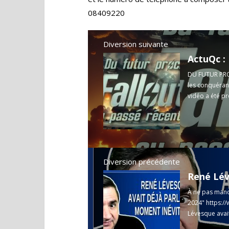
08409220
Diversion suivante
ActuQc 
DU FUTUR PROC
les conquéran
vidéo a été pr
Diversion précédente
À ne pas manqu
2024"
https:
Lévesque avait