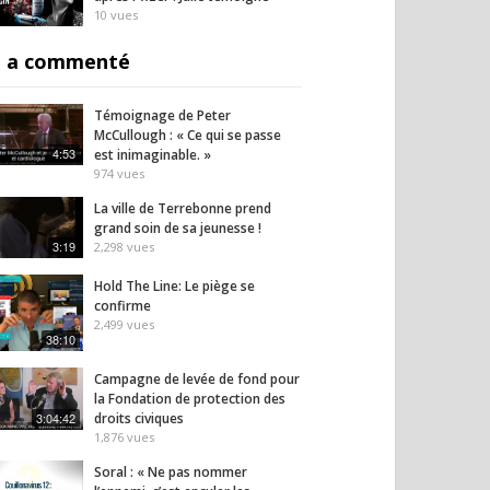
10
vues
il homme au bout du
L’Iran lance un message
Fauci
inquiétant
 a commenté
46
vues
34
vues
Témoignage de Peter
McCullough : « Ce qui se passe
4:53
est inimaginable. »
974
vues
La ville de Terrebonne prend
grand soin de sa jeunesse !
3:19
2,298
vues
Hold The Line: Le piège se
confirme
2,499
vues
38:10
Campagne de levée de fond pour
la Fondation de protection des
3:04:42
droits civiques
1,876
vues
Soral : « Ne pas nommer