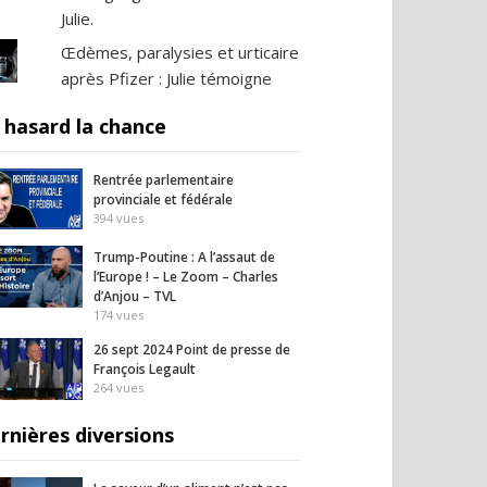
Julie.
Œdèmes, paralysies et urticaire
après Pfizer : Julie témoigne
 hasard la chance
Rentrée parlementaire
provinciale et fédérale
394
vues
Trump-Poutine : A l’assaut de
l’Europe ! – Le Zoom – Charles
d’Anjou – TVL
174
vues
26 sept 2024 Point de presse de
François Legault
264
vues
rnières diversions