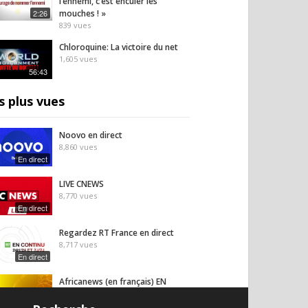
l’ennemi, c’est enculer les
2:26
mouches ! »
839
vues
Chloroquine: La victoire du net
1,605
vues
56:43
s plus vues
Noovo en direct
8,860
vues
En direct
LIVE CNEWS
8,770
vues
En direct
Regardez RT France en direct
8,717
vues
En direct
Africanews (en français) EN
DIRECT
En direct
8,636
vues