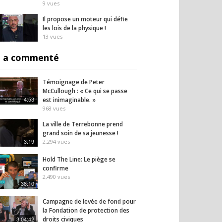
26
vues
9
vues
Il propose un moteur qui défie
les lois de la physique !
13
vues
 a commenté
Témoignage de Peter
McCullough : « Ce qui se passe
4:53
est inimaginable. »
968
vues
La ville de Terrebonne prend
grand soin de sa jeunesse !
3:19
2,294
vues
Hold The Line: Le piège se
confirme
2,490
vues
38:10
Campagne de levée de fond pour
la Fondation de protection des
3:04:42
droits civiques