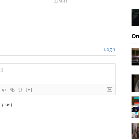
22
vues
18
vues
On
Login
{}
[+]
r plus
)