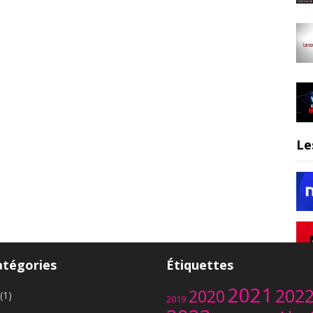
Le
atégories
Étiquettes
2021
202
2020
(1)
2019