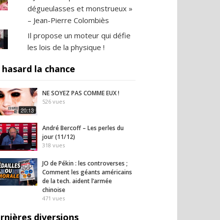
dégueulasses et monstrueux »
– Jean-Pierre Colombiès
Il propose un moteur qui défie
les lois de la physique !
 hasard la chance
NE SOYEZ PAS COMME EUX !
526
vues
20:13
André Bercoff – Les perles du
jour (11/12)
318
vues
JO de Pékin : les controverses ;
Comment les géants américains
de la tech. aident l’armée
chinoise
471
vues
rnières diversions