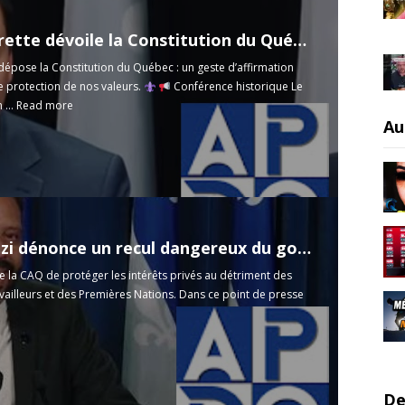
Jolin-Barrette dévoile la Constitution du Québec
 dépose la Constitution du Québec : un geste d’affirmation
e protection de nos valeurs.
Conférence historique Le
 ...
Read more
Au
 dénonce un recul dangereux du gouvernement!
 la CAQ de protéger les intérêts privés au détriment des
availleurs et des Premières Nations. Dans ce point de presse
De