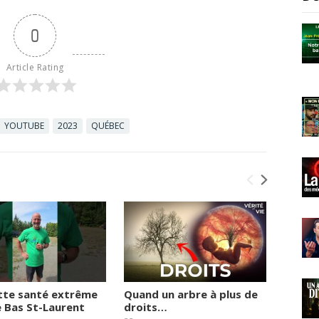
0
Article Rating
YOUTUBE
2023
QUÉBEC
tte santé extrême
Quand un arbre à plus de
Le vie
e Bas St-Laurent
droits…
quai