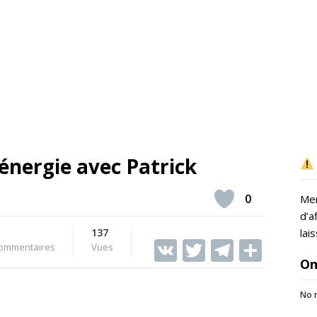
 énergie avec Patrick
0
Mer
d’a
137
lai
V
T
T
S
ommentaires
Vues
On
K
w
el
h
itt
e
ar
No r