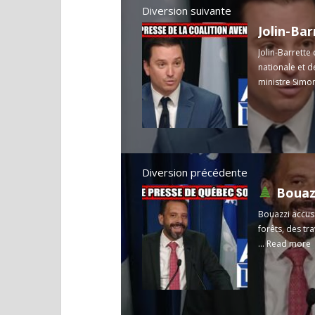
Diversion suivante
Jolin-Barrette
nationale et d
ministre Simon
Diversion précédente
Bouazzi
Bouazzi accuse
forêts, des tr
...
Read more