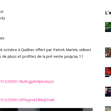
er
gr
e
a
oux
L’
m
ck)
ne)
 octobre à Québec offert par Patrick Martini, utilisez
 de pluss et profitez de la pré vente jusqu’au 11
2b0251025001/BuNcgplm9ph2euzs
2b0251025001/0PKypv6ZB6qEHahi