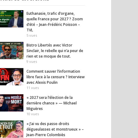
Euthanasie, trafic d’organe,
quelle France pour 2027 ? Zoom
d’été – Jean-Frédéric Poisson –
TVL
5
vues
Bistro Libertés avec Victor
Sinclair, le rebelle qui n’a peur de
rien et se moque de tout.
9
vues
Comment sauver l’information
libre face à la censure ? Interview
avec Alexis Poulin
11
vues
« 2027 sera l’élection de la
dernière chance » — Michael
Miguères
10
vues
« J’ai vu des passe-droits
il homme au bout du
L’Iran lance un message
Fauci
dégueulasses et monstrueux » –
inquiétant
37
vues
Jean-Pierre Colombiès