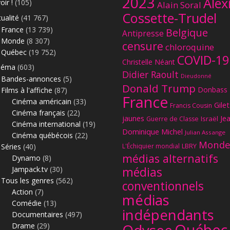
2023
Alex
oir !
(105)
Alain Soral
Cossette-Trudel
ualité
(41 767)
France
(13 739)
Belgique
Antipresse
Monde
(8 307)
censure
chloroquine
Québec
(19 752)
COVID-19
Christelle Néant
néma
(603)
Didier Raoult
Dieudonné
Bandes-annonces
(5)
Donald Trump
Donbass
Films à l'affiche
(87)
France
Cinéma américain
(33)
Gilet
Francis Cousin
Cinéma français
(22)
jaunes
Je
Israël
Guerre de Classe
Cinéma international
(19)
Dominique Michel
Julian Assange
Cinéma québécois
(22)
Monde
Séries
(40)
L'Échiquier mondial
LBRY
médias alternatifs
Dynamo
(8)
Jampack.tv
(30)
médias
Tous les genres
(562)
conventionnels
Action
(7)
médias
Comédie
(13)
indépendants
Documentaires
(497)
Québec
Drame
(29)