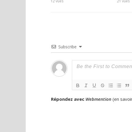
12
vues
21
vues
Subscribe
Répondez avec
Webmention
(
en savoi