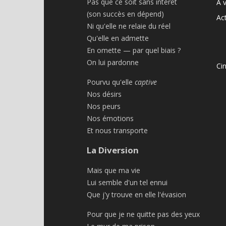
Pas que ce soit sans intérêt
À v
(son succès en dépend)
Act
Ni qu'elle ne relaie du réel
Qu'elle en admette
En omette — par quel biais ?
On lui pardonne
Ci
Pourvu qu'elle
captive
Nos désirs
Nos peurs
Nos émotions
Et nous transporte
La Diversion
Mais que ma vie
Lui semble d'un tel ennui
Que j'y trouve en elle l'évasion
Pour que je ne quitte pas des yeux