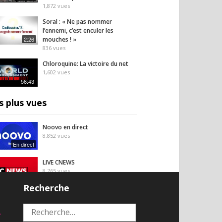
1,872
vues
Soral : « Ne pas nommer
l’ennemi, c’est enculer les
2:26
mouches ! »
836
vues
Chloroquine: La victoire du net
1,602
vues
56:43
s plus vues
Noovo en direct
8,852
vues
En direct
LIVE CNEWS
8,765
vues
En direct
Recherche
Regardez RT France en direct
2
8,714
vues
Rechercher :
En direct