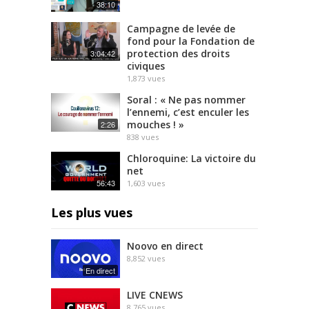
38:10
Campagne de levée de
fond pour la Fondation de
protection des droits
3:04:42
civiques
1,873
vues
Soral : « Ne pas nommer
l’ennemi, c’est enculer les
mouches ! »
2:26
838
vues
Chloroquine: La victoire du
net
56:43
1,603
vues
Les plus vues
Noovo en direct
8,852
vues
En direct
LIVE CNEWS
8,765
vues