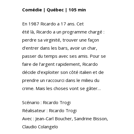
itt
e
ar
Comédie | Québec | 105 min
er
gr
e
a
En 1987 Ricardo a 17 ans. Cet
m
été là, Ricardo a un programme chargé :
perdre sa virginité, trouver une façon
d’entrer dans les bars, avoir un char,
passer du temps avec ses amis. Pour se
faire de l’argent rapidement, Ricardo
décide d’exploiter son côté italien et de
prendre un raccourci dans le milieu du
crime. Mais les choses vont se gâter…
Scénario : Ricardo Trogi
Réalisateur : Ricardo Trogi
Avec : Jean-Carl Boucher, Sandrine Bisson,
Claudio Colangelo