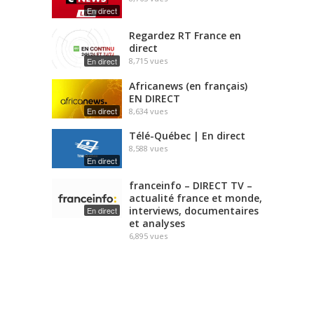
En direct
Regardez RT France en
direct
En direct
8,715
vues
Africanews (en français)
EN DIRECT
En direct
8,634
vues
Télé-Québec | En direct
8,588
vues
En direct
franceinfo – DIRECT TV –
actualité france et monde,
interviews, documentaires
En direct
et analyses
6,895
vues