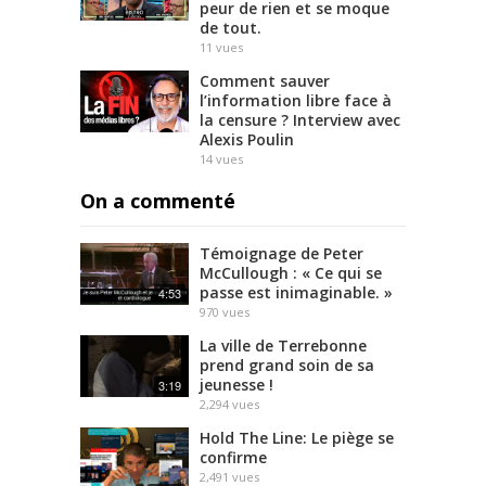
peur de rien et se moque
de tout.
11
vues
Comment sauver
l’information libre face à
la censure ? Interview avec
Alexis Poulin
14
vues
On a commenté
Témoignage de Peter
McCullough : « Ce qui se
passe est inimaginable. »
4:53
970
vues
La ville de Terrebonne
prend grand soin de sa
jeunesse !
3:19
2,294
vues
Hold The Line: Le piège se
confirme
2,491
vues