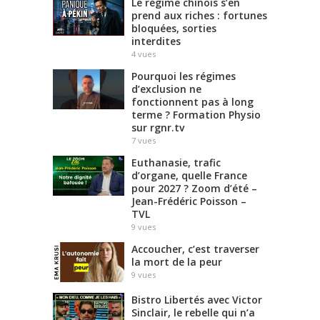
Le régime chinois s’en
prend aux riches : fortunes
bloquées, sorties
interdites
4
vues
Pourquoi les régimes
d’exclusion ne
fonctionnent pas à long
terme ? Formation Physio
sur rgnr.tv
7
vues
Euthanasie, trafic
d’organe, quelle France
pour 2027 ? Zoom d’été –
Jean-Frédéric Poisson –
TVL
9
vues
Accoucher, c’est traverser
la mort de la peur
9
vues
Bistro Libertés avec Victor
Sinclair, le rebelle qui n’a