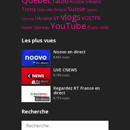
radio
Russie
Silvano
Suisse
Trotta
Slobodan Despot
Sylvain
vlogs
VF
VOSTFR
Ukraine
Laforest
YouTube
Xavier Moreau
États-Unis
Les plus vues
Noovo en direct
8,852
vues
En direct
LIVE CNEWS
8,765
vues
En direct
Regardez RT France en
direct
8,715
vues
En direct
Recherche
Rechercher :