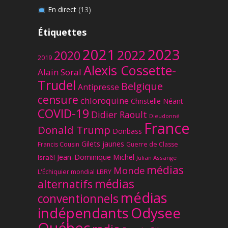
En direct
(13)
Étiquettes
2023
2021
2022
2020
2019
Alexis Cossette-
Alain Soral
Trudel
Belgique
Antipresse
censure
chloroquine
Christelle Néant
COVID-19
Didier Raoult
Dieudonné
France
Donald Trump
Donbass
Gilets jaunes
Francis Cousin
Guerre de Classe
Jean-Dominique Michel
Israël
Julian Assange
médias
Monde
L'Échiquier mondial
LBRY
médias
alternatifs
médias
conventionnels
Odysee
indépendants
Québec