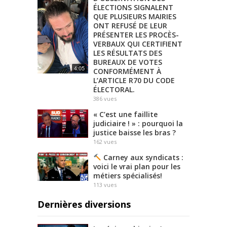
ÉLECTIONS SIGNALENT
QUE PLUSIEURS MAIRIES
ONT REFUSÉ DE LEUR
PRÉSENTER LES PROCÈS-
VERBAUX QUI CERTIFIENT
LES RÉSULTATS DES
BUREAUX DE VOTES
4:05
CONFORMÉMENT À
L’ARTICLE R70 DU CODE
ÉLECTORAL.
386
vues
« C’est une faillite
judiciaire ! » : pourquoi la
justice baisse les bras ?
162
vues
Carney aux syndicats :
voici le vrai plan pour les
métiers spécialisés!
113
vues
Dernières diversions