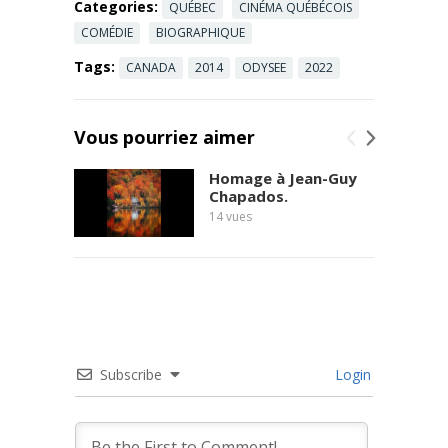
Fitzgibbon
Categories:
QUÉBEC
CINÉMA QUÉBÉCOIS
avait des
COMÉDIE
BIOGRAPHIQUE
intérêts dans
Tags:
Lyons quand
CANADA
2014
ODYSEE
2022
il est entré
en bourse ?
Demande M.
Vous pourriez aimer
Gaétan
Barrette
Homage à Jean-Guy
député du
Chapados.
PLQ Pour ...
14
vues
Read more
Subscribe
Login