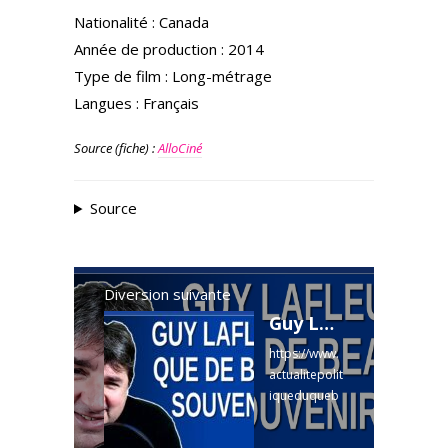
Nationalité : Canada
Année de production : 2014
Type de film : Long-métrage
Langues : Français
Source (fiche) :
AlloCiné
Source
Diversion suivante
Guy Lafleur que de beau souvenir
https://www.
actualitepolit
iqueduqueb
ec.com/articl
e-et-