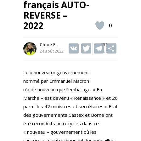
français AUTO-
REVERSE –
2022
0
Chloé F.
V
T
470
T
S
24 août 2022
Vues
K
w
el
h
itt
e
ar
Le « nouveau » gouvernement
er
gr
e
nommé par Emmanuel Macron
a
n’a de nouveau que l’emballage. « En
m
Marche » est devenu « Renaissance » et 26
parmi les 42 ministres et secrétaires d’Etat
des gouvernements Castex et Borne ont
été reconduits ou recyclés dans ce
« nouveau » gouvernement où les
casseroles s’entrechoquent, les médailles