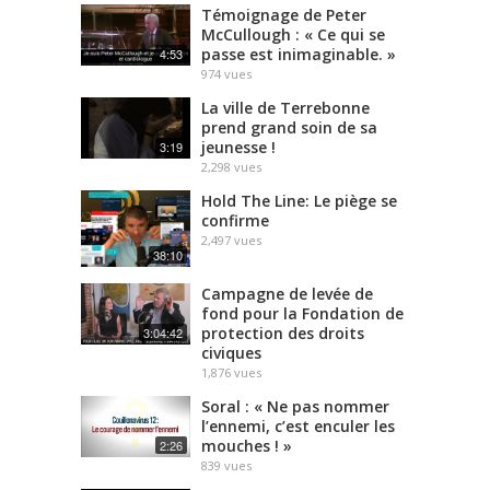
Témoignage de Peter
McCullough : « Ce qui se
passe est inimaginable. »
4:53
974
vues
La ville de Terrebonne
prend grand soin de sa
jeunesse !
3:19
2,298
vues
Hold The Line: Le piège se
confirme
2,497
vues
38:10
Campagne de levée de
fond pour la Fondation de
protection des droits
3:04:42
civiques
1,876
vues
Soral : « Ne pas nommer
l’ennemi, c’est enculer les
mouches ! »
2:26
839
vues