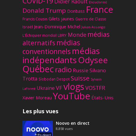
COVID-19
Didier Raoult
Dieudonné
France
Donald Trump
Donbass
Gilets jaunes
Francis Cousin
Guerre de Classe
Jean-Dominique Michel
Israël
Julian Assange
médias
Monde
L'Échiquier mondial
LBRY
médias
alternatifs
médias
conventionnels
Odysee
indépendants
Québec
radio
Russie
Silvano
Suisse
Trotta
Slobodan Despot
Sylvain
vlogs
VF
VOSTFR
Ukraine
Laforest
YouTube
Xavier Moreau
États-Unis
Les plus vues
Noovo en direct
8,858
vues
En direct