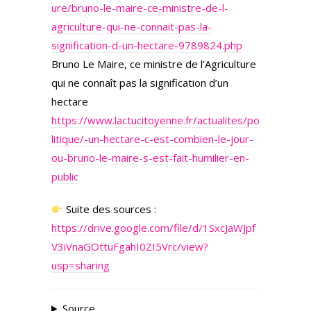
ure/bruno-le-maire-ce-ministre-de-l-
agriculture-qui-ne-connait-pas-la-
signification-d-un-hectare-9789824.php
Bruno Le Maire, ce ministre de l’Agriculture
qui ne connaît pas la signification d’un
hectare
https://www.lactucitoyenne.fr/actualites/po
litique/-un-hectare-c-est-combien-le-jour-
ou-bruno-le-maire-s-est-fait-humilier-en-
public
Suite des sources :
https://drive.google.com/file/d/1SxcJaWJpf
V3iVnaGOttuFgahI0ZI5Vrc/view?
usp=sharing
Source