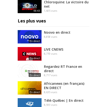
Chloroquine: La victoire du
net
56:43
1,605
vues
Les plus vues
Noovo en direct
8,858
vues
En direct
LIVE CNEWS
8,770
vues
En direct
Regardez RT France en
direct
En direct
8,717
vues
Africanews (en français)
EN DIRECT
En direct
8,635
vues
Télé-Québec | En direct
8,593
vues