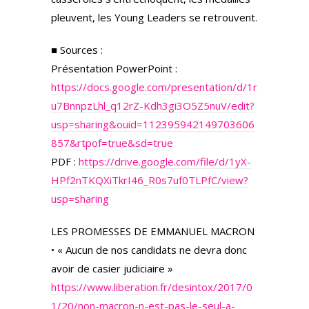
pleuvent, les Young Leaders se retrouvent.
■ Sources :
Présentation PowerPoint :
https://docs.google.com/presentation/d/1r
u7BnnpzLhl_q12rZ-Kdh3gi3O5Z5nuV/edit?
usp=sharing&ouid=112395942149703606
857&rtpof=true&sd=true
PDF :
https://drive.google.com/file/d/1yX-
HPf2nTKQXiTkrI46_R0s7uf0TLPfC/view?
usp=sharing
LES PROMESSES DE EMMANUEL MACRON
• « Aucun de nos candidats ne devra donc
avoir de casier judiciaire »
https://www.liberation.fr/desintox/2017/0
1/20/non-macron-n-est-pas-le-seul-a-