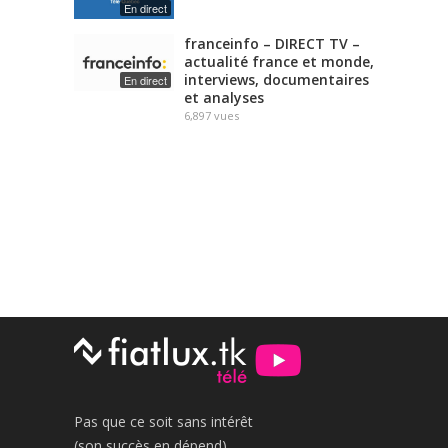
En direct
franceinfo – DIRECT TV –
actualité france et monde,
interviews, documentaires
En direct
et analyses
6,897
vues
Pas que ce soit sans intérêt
(son succès en dépend)