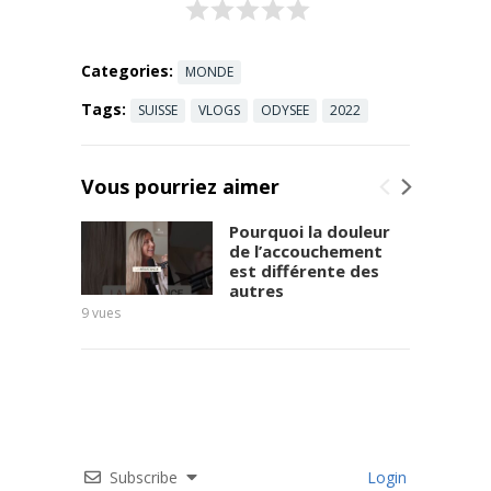
ne contrôle
plus rien et
enchaine
Categories:
MONDE
erreur sur
Tags:
SUISSE
VLOGS
ODYSEE
2022
erreur... Qui
...
Read more
Vous pourriez aimer
Pourquoi la douleur
de l’accouchement
est différente des
autres
9
vues
11
vues
Subscribe
Login