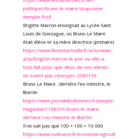
https://www.lescasseroles.fr/les-
politiques/bruno-le-maire/soupconne-
demploi-fictif
Brigitte Macron enseignait au Lycée Saint
Louis de Gonzague, où Bruno Le Maire
était élève et sa mère directrice (primaire)
https://www.femmeactuelle.fr/actu/news-
actu/brigitte-macron-le-jour-ou-elle-a-
tout-fait-pour-que-deux-de-ses-eleves-
ne-soient-pas-renvoyes-2080159
Bruno Le Maire : derrière l’ex-ministre, le
libertin
https://www.journaldesfemmes.fr/people/
magazine/1188504-bruno-le-maire-
derriere-l-ex-ministre-le-libertin
Il ne sait pas que 100 × 100 = 10 000
https://www.sudouest.fr/economie/agricult