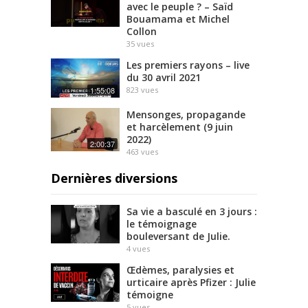
avec le peuple ? – Saïd
Bouamama et Michel
Collon
35
vues
Les premiers rayons – live
du 30 avril 2021
1:55:08
823
vues
Mensonges, propagande
et harcèlement (9 juin
2022)
2:00:37
463
vues
Dernières diversions
Sa vie a basculé en 3 jours :
le témoignage
bouleversant de Julie.
4
vues
Œdèmes, paralysies et
urticaire après Pfizer : Julie
témoigne
5
vues