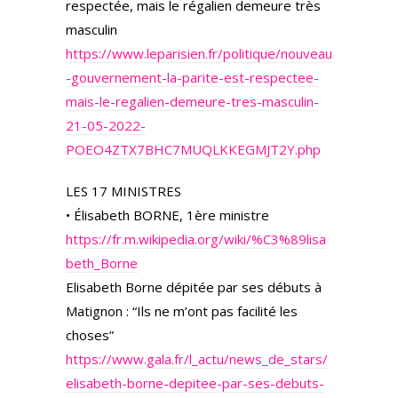
respectée, mais le régalien demeure très
masculin
https://www.leparisien.fr/politique/nouveau
-gouvernement-la-parite-est-respectee-
mais-le-regalien-demeure-tres-masculin-
21-05-2022-
POEO4ZTX7BHC7MUQLKKEGMJT2Y.php
LES 17 MINISTRES
• Élisabeth BORNE, 1ère ministre
https://fr.m.wikipedia.org/wiki/%C3%89lisa
beth_Borne
Elisabeth Borne dépitée par ses débuts à
Matignon : “Ils ne m’ont pas facilité les
choses”
https://www.gala.fr/l_actu/news_de_stars/
elisabeth-borne-depitee-par-ses-debuts-