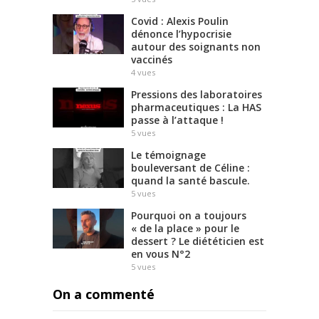
Covid : Alexis Poulin
dénonce l’hypocrisie
autour des soignants non
vaccinés
4
vues
Pressions des laboratoires
pharmaceutiques : La HAS
passe à l’attaque !
5
vues
Le témoignage
bouleversant de Céline :
quand la santé bascule.
5
vues
Pourquoi on a toujours
« de la place » pour le
dessert ? Le diététicien est
en vous N°2
5
vues
On a commenté