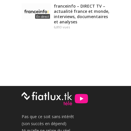
franceinfo – DIRECT TV –
actualité france et monde,
interviews, documentaires
En direct
et analyses
6,893
vues
Pas que ce soit sans intérêt
(son succès en dépend)
Ni qu'elle ne relaie du réel