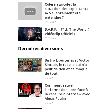
Colère agricole : la
situation des exploitants
a-t-elle vraiment été
entendue ?
396
vues
B.A.R.F. – F*ck The World (
Vidéoclip Officiel )
3:08
613
vues
Dernières diversions
Bistro Libertés avec Victor
Sinclair, le rebelle qui n’a
peur de rien et se moque
de tout.
6
vues
Comment sauver
l’information libre face à
la censure ? Interview avec
Alexis Poulin
9
vues