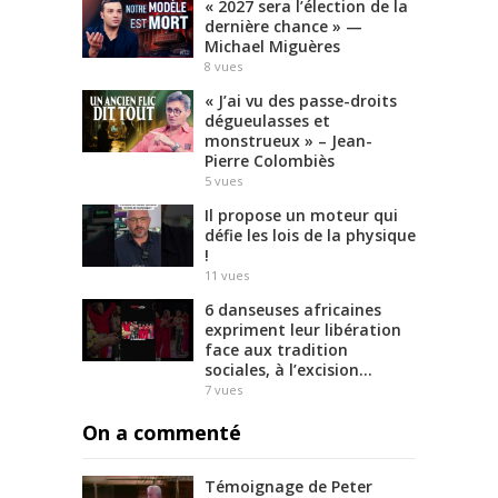
« 2027 sera l’élection de la
dernière chance » —
Michael Miguères
8
vues
« J’ai vu des passe-droits
dégueulasses et
monstrueux » – Jean-
Pierre Colombiès
5
vues
Il propose un moteur qui
défie les lois de la physique
!
11
vues
6 danseuses africaines
expriment leur libération
face aux tradition
sociales, à l’excision…
7
vues
On a commenté
Témoignage de Peter