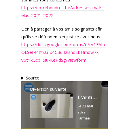
https://notrebondroit.be/adresses-mails-
elus-2021-2022
Lien à partager à vos amis soignants afin
qu’ils se défendent en justice avec nous :
https://docs.google.com/forms/d/e/1FAIp
QLSeIR4lY8G-x4CBu4zlshdEbHmdw7k-
v6t1kGcbF5iu-KePdSg/viewform
Source
Diversion suivante
L'armée ukrainienne bombarde la périphérie de Donetsk - 23 mai 2022
Le 23 mai
2022,
l'armée
ukrainienne