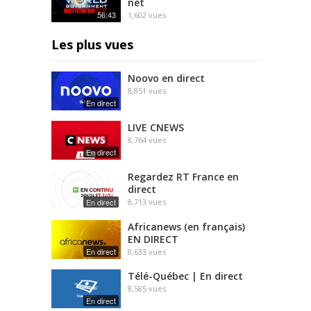
net
56:43
1,602
vues
Les plus vues
Noovo en direct
8,851
vues
En direct
LIVE CNEWS
8,764
vues
En direct
Regardez RT France en
direct
En direct
8,713
vues
Africanews (en français)
EN DIRECT
En direct
8,633
vues
Télé-Québec | En direct
8,585
vues
En direct