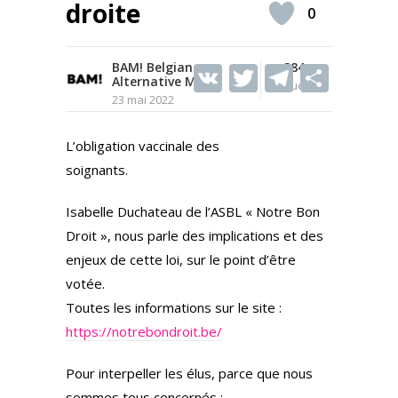
droite
0
BAM! Belgian
V
T
384
T
S
Alternative Media
Vues
K
w
el
h
23 mai 2022
itt
e
ar
L’obligation vaccinale des
er
gr
e
soignants.
a
m
Isabelle Duchateau de l’ASBL « Notre Bon
Droit », nous parle des implications et des
enjeux de cette loi, sur le point d’être
votée.
Toutes les informations sur le site :
https://notrebondroit.be/
Pour interpeller les élus, parce que nous
sommes tous concernés :