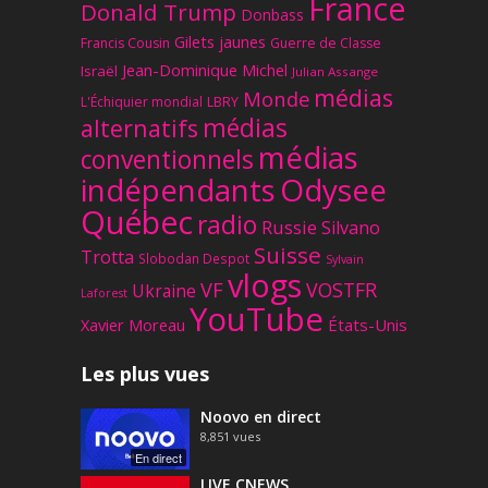
France
Donald Trump
Donbass
Gilets jaunes
Francis Cousin
Guerre de Classe
Jean-Dominique Michel
Israël
Julian Assange
médias
Monde
L'Échiquier mondial
LBRY
médias
alternatifs
médias
conventionnels
Odysee
indépendants
Québec
radio
Russie
Silvano
Suisse
Trotta
Slobodan Despot
Sylvain
vlogs
VF
VOSTFR
Ukraine
Laforest
YouTube
Xavier Moreau
États-Unis
Les plus vues
Noovo en direct
8,851
vues
En direct
LIVE CNEWS