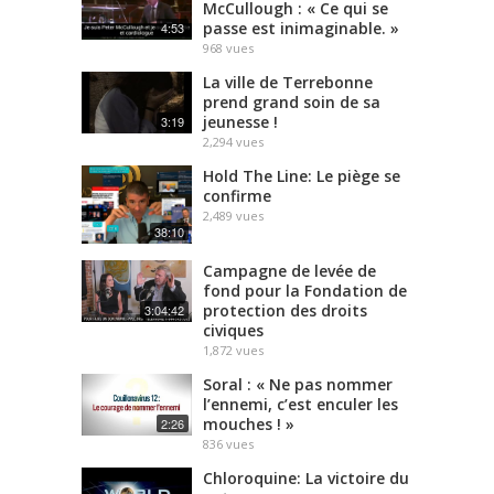
McCullough : « Ce qui se
passe est inimaginable. »
4:53
968
vues
La ville de Terrebonne
prend grand soin de sa
jeunesse !
3:19
2,294
vues
Hold The Line: Le piège se
confirme
2,489
vues
38:10
Campagne de levée de
fond pour la Fondation de
protection des droits
3:04:42
civiques
1,872
vues
Soral : « Ne pas nommer
l’ennemi, c’est enculer les
mouches ! »
2:26
836
vues
Chloroquine: La victoire du