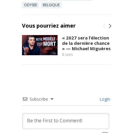
https://bouti
ODYSEE
BELGIQUE
que.investiga
ction.net/fr
Page ...
Read
Vous pourriez aimer
more
« 2027 sera l’élection
de la dernière chance
» — Michael Miguères
8
vues
social
7
vues
Subscribe
Login