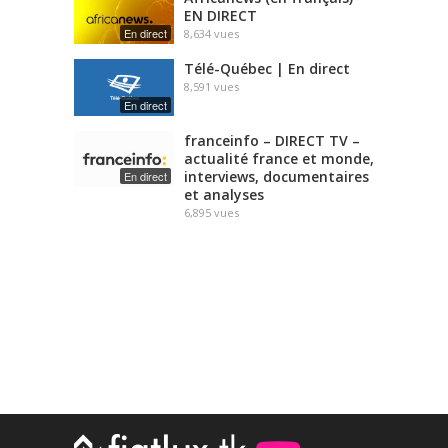
EN DIRECT
En direct
8,634
vues
Télé-Québec | En direct
8,591
vues
En direct
franceinfo – DIRECT TV –
actualité france et monde,
interviews, documentaires
En direct
et analyses
6,895
vues