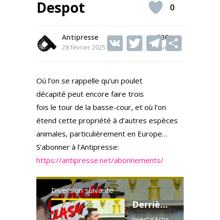
Despot
0
Antipresse
V
T
236
T
S
28 février 2025
Vues
K
w
el
h
itt
e
ar
Où l’on se rappelle qu’un poulet
er
gr
e
décapité peut encore faire trois
a
fois le tour de la basse-cour, et où l’on
m
étend cette propriété à d’autres espèces
animales, particulièrement en Europe…
S’abonner à l’Antipresse:
https://antipresse.net/abonnements/
Diversion suivante
Derrière l’humiliation de Zelensky, chacun cache quelque chose - Clash Collon vs Zelensky & Trump
Investig'Actio