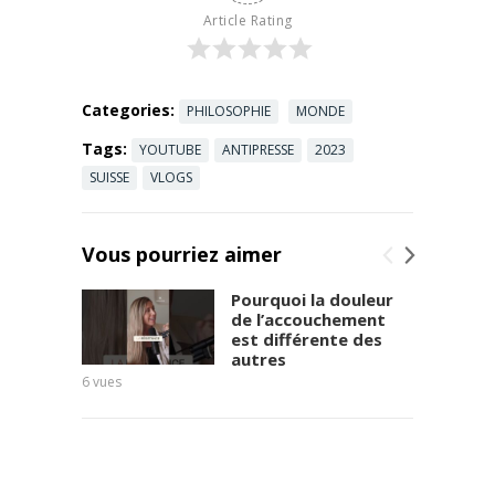
Nos livres :
Article Rating
https://invest
igaction.net/
editions/
Categories:
PHILOSOPHIE
MONDE
Tags:
YOUTUBE
ANTIPRESSE
2023
SUISSE
VLOGS
Vous pourriez aimer
Pourquoi la douleur
de l’accouchement
est différente des
autres
6
vues
8
vues