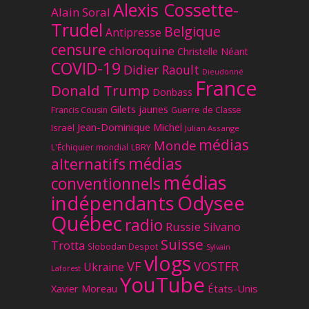
Alexis Cossette-
Alain Soral
Trudel
Belgique
Antipresse
censure
chloroquine
Christelle Néant
COVID-19
Didier Raoult
Dieudonné
France
Donald Trump
Donbass
Gilets jaunes
Francis Cousin
Guerre de Classe
Jean-Dominique Michel
Israël
Julian Assange
médias
Monde
L'Échiquier mondial
LBRY
médias
alternatifs
médias
conventionnels
Odysee
indépendants
Québec
radio
Russie
Silvano
Suisse
Trotta
Slobodan Despot
Sylvain
vlogs
VF
VOSTFR
Ukraine
Laforest
YouTube
Xavier Moreau
États-Unis