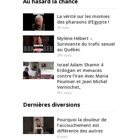
Au hasard la chance
La vérité sur les momies
des pharaons d’Egypte !
59
vues
Mylène Hébert –
Survivante du trafic sexuel
au Québec
299
vues
Israel Adam Shamir 4
Erdogan et menaces
contre l’Iran Avec Maria
Poumier et Jean Michel
Vernochet,
991
vues
Dernières diversions
Pourquoi la douleur de
l’accouchement est
différente des autres
6
vues