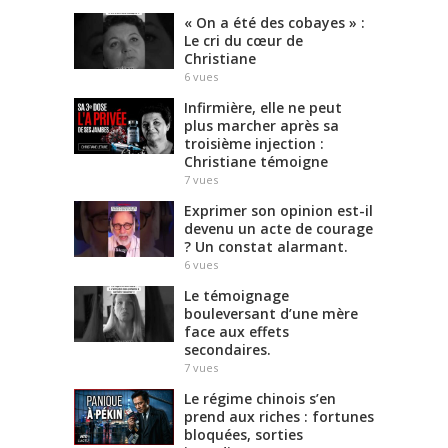
« On a été des cobayes » :
Le cri du cœur de
Christiane
6
vues
Infirmière, elle ne peut
plus marcher après sa
troisième injection :
Christiane témoigne
7
vues
Exprimer son opinion est-il
devenu un acte de courage
? Un constat alarmant.
6
vues
Le témoignage
bouleversant d’une mère
face aux effets
secondaires.
7
vues
Le régime chinois s’en
prend aux riches : fortunes
bloquées, sorties