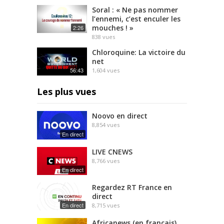
Soral : « Ne pas nommer
l’ennemi, c’est enculer les
mouches ! »
2:26
838
vues
Chloroquine: La victoire du
net
56:43
1,604
vues
Les plus vues
Noovo en direct
8,854
vues
En direct
LIVE CNEWS
8,766
vues
En direct
Regardez RT France en
direct
En direct
8,715
vues
Africanews (en français)