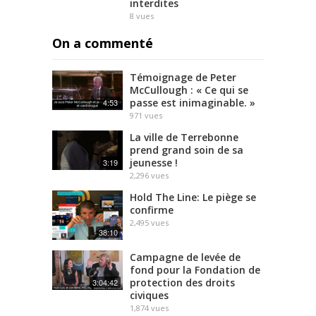
interdites
8
vues
On a commenté
Témoignage de Peter
McCullough : « Ce qui se
passe est inimaginable. »
4:53
971
vues
La ville de Terrebonne
prend grand soin de sa
jeunesse !
3:19
2,296
vues
Hold The Line: Le piège se
confirme
2,495
vues
38:10
Campagne de levée de
fond pour la Fondation de
protection des droits
3:04:42
civiques
1,874
vues