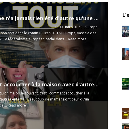
a
m
L’
« L'Europe n'a jamais rien été d'autre qu'une succursale américaine » — Ghislain Benhessa
_______________________________________ 00:00 Intro 01:53 L’Europe
 son sort dans le conflit US-Iran 03:16 L’Europe, vassale des
43 Le fédéralisme européen caché dans ...
Read more
Comment accoucher à la maison avec d’autres enfants ?
qu’on me pose souvent, c’est : comment accoucher à la
’autres enfants ? Beaucoup de mamans ont peur qu’un
à ...
Read more