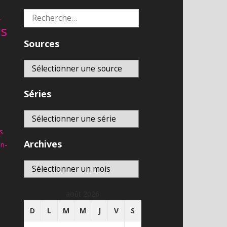
Campagne de levée de fond pour
la Fondation de protection des
2
Rechercher :
3:04:42
droits civiques
is
1,873
vues
Sources
Soral : « Ne pas nommer
l’ennemi, c’est enculer les
2:26
mouches ! »
838
vues
Chloroquine: La victoire du net
Séries
1,603
vues
56:43
s plus vues
s
Archives
an-
Noovo en direct
8,852
vues
Archives
En direct
LIVE CNEWS
août 2026
8,765
vues
En direct
D
L
M
M
J
V
S
Regardez RT France en direct