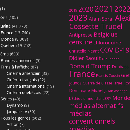
2021
202
2020
(1)
2019
2023
Alex
oir !
(105)
Alain Soral
Cossette-Trudel
ualité
(41 770)
France
(13 740)
Belgique
Antipresse
Monde
(8 309)
censure
chloroquine
Québec
(19 752)
COVID-19
Christelle Néant
néma
(603)
Didier Raoult
Dieudonné
Bandes-annonces
(5)
Donald Trump
Donbass
Films à l'affiche
(87)
France
Le
Cinéma américain
(33)
Gilet
Francis Cousin
Cinéma français
(22)
jaunes
Je
Israël
Guerre de Classe
Cinéma international
(19)
Dominique Michel
Julian Assange
Cinéma québécois
(22)
Monde
Séries
(40)
L'Échiquier mondial
LBRY
médias alternatifs
Dynamo
(8)
Jampack.tv
(30)
médias
Tous les genres
(562)
conventionnels
Action
(7)
médias