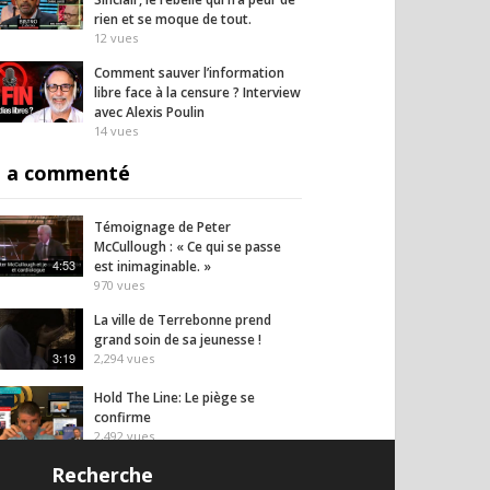
rien et se moque de tout.
12
vues
Comment sauver l’information
libre face à la censure ? Interview
avec Alexis Poulin
14
vues
 a commenté
Témoignage de Peter
McCullough : « Ce qui se passe
4:53
est inimaginable. »
970
vues
La ville de Terrebonne prend
grand soin de sa jeunesse !
3:19
2,294
vues
Hold The Line: Le piège se
confirme
2,492
vues
38:10
Recherche