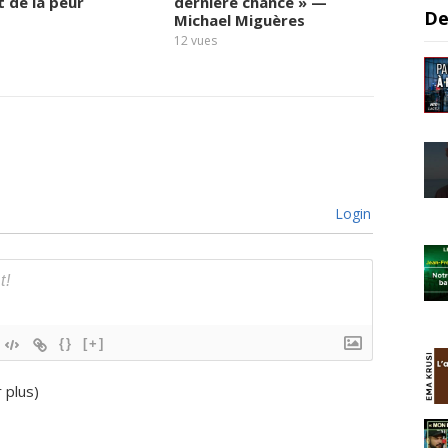
t de la peur
dernière chance » —
exprim
De
Michael Miguères
face a
social
12
vues
11
vues
Login
{}
[+]
r plus
)