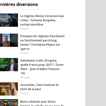
ent leur libération
les croyances alimentaires
appren
rnières diversions
ux tradition
qu’on va enfin démonter
l’école
es, à l’excision…
13
vues
19
vues
Le régime chinois s’en prend aux
riches : fortunes bloquées,
sorties interdites
4
vues
Pourquoi les régimes d’exclusion
ne fonctionnent pas à long
terme ? Formation Physio sur
rgnr.tv
8
vues
Euthanasie, trafic d’organe,
quelle France pour 2027 ? Zoom
d’été – Jean-Frédéric Poisson –
TVL
10
vues
Accoucher, c’est traverser la
mort de la peur
9
vues
Bistro Libertés avec Victor
Sinclair, le rebelle qui n’a peur de