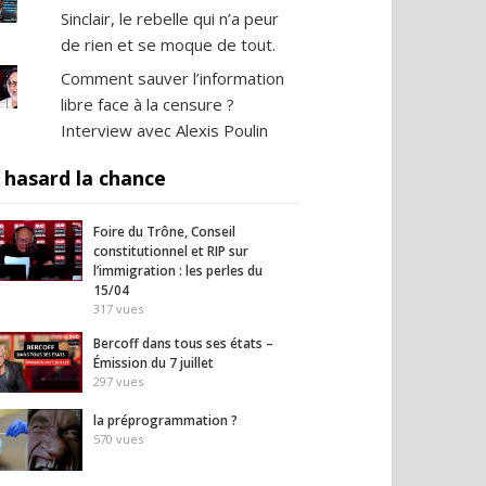
Sinclair, le rebelle qui n’a peur
de rien et se moque de tout.
Comment sauver l’information
libre face à la censure ?
Interview avec Alexis Poulin
 hasard la chance
Foire du Trône, Conseil
constitutionnel et RIP sur
l’immigration : les perles du
15/04
317
vues
Bercoff dans tous ses états –
Émission du 7 juillet
297
vues
la préprogrammation ?
570
vues
euses africaines
Le dogme de l’assiette :
Un enf