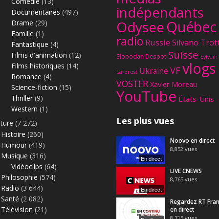
Comédie
(13)
indépendants
Documentaires
(497)
Québec
Odysee
Drame
(29)
Famille
(1)
radio
Russie
Silvano Trot
Fantastique
(4)
Suisse
Films d'animation
(12)
Slobodan Despot
Sylvain
vlogs
Films historiques
(14)
VF
Ukraine
Laforest
Romance
(4)
VOSTFR
Xavier Moreau
Science-fiction
(15)
YouTube
Thriller
(9)
États-Unis
Western
(1)
Les plus vues
lture
(7 272)
Histoire
(260)
Noovo en direct
Humour
(419)
8,852
vues
Musique
(316)
En direct
Vidéoclips
(64)
LIVE CNEWS
Philosophie
(574)
8,765
vues
Radio
(3 644)
En direct
Santé
(2 082)
Regardez RT Fra
Télévision
(21)
en direct
8,715
vues