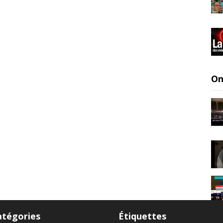
On
atégories
Étiquettes