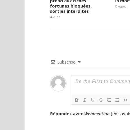
prend aux riches :
la mor
fortunes bloquées,
9
vues
sorties interdites
4
vues
Subscribe
Répondez avec
Webmention
(
en savoi