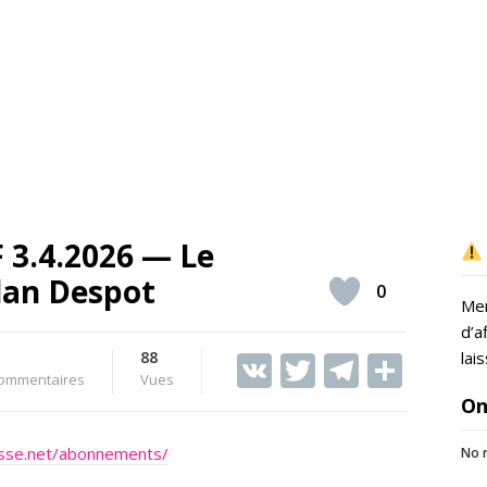
3.4.2026 — Le
dan Despot
0
Mer
d’a
88
V
T
T
S
lai
ommentaires
Vues
K
w
el
h
On
itt
e
ar
esse.net/abonnements/
No r
er
gr
e