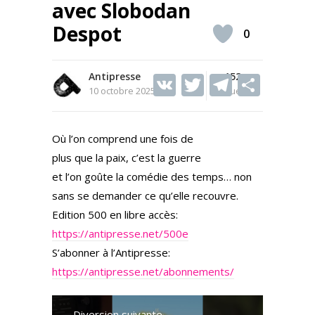
avec Slobodan
Despot
0
Antipresse
V
T
152
T
S
10 octobre 2025
Vues
K
w
el
h
itt
e
ar
Où l’on comprend une fois de
er
gr
e
plus que la paix, c’est la guerre
a
et l’on goûte la comédie des temps… non
m
sans se demander ce qu’elle recouvre.
Edition 500 en libre accès:
https://antipresse.net/500e
S’abonner à l’Antipresse:
https://antipresse.net/abonnements/
Diversion suivante