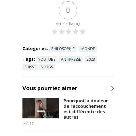
change tout,
0
c’est la
posture.
Dans le
Article Rating
Mastermind
...
Read more
Categories:
PHILOSOPHIE
MONDE
Tags:
YOUTUBE
ANTIPRESSE
2023
SUISSE
VLOGS
Vous pourriez aimer
Pourquoi la douleur
de l’accouchement
est différente des
autres
6
vues
8
vues