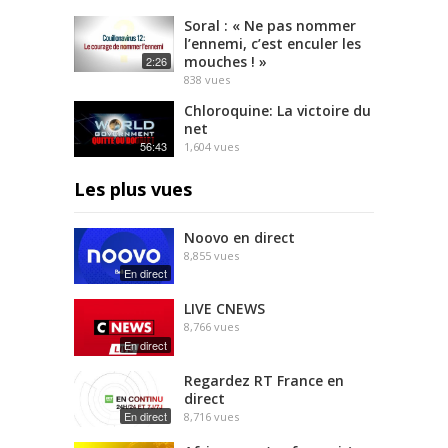
Soral : « Ne pas nommer
l’ennemi, c’est enculer les
mouches ! »
2:26
838
vues
Chloroquine: La victoire du
net
56:43
1,604
vues
Les plus vues
Noovo en direct
8,855
vues
En direct
LIVE CNEWS
8,766
vues
En direct
Regardez RT France en
direct
En direct
8,716
vues