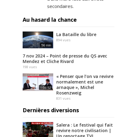
secondaires.
Au hasard la chance
La Bataille du libre
894
vues
56 min
7 nov 2024 – Point de presse du QS avec
Mendez et Cliche Rivard
198
vues
« Penser que l’on va revivre
normalement est une
arnaque », Michel
1:06:52
Rosenzweig
831
vues
Dernières diversions
Salera : Le festival qui fait
revivre notre civilisation |
Un reportage TVL