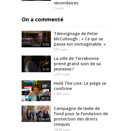
secondaires.
7
vues
On a commenté
Témoignage de Peter
McCullough : « Ce qui se
passe est inimaginable. »
4:53
972
vues
La ville de Terrebonne
prend grand soin de sa
jeunesse !
3:19
2,297
vues
Hold The Line: Le piège se
confirme
2,495
vues
38:10
Campagne de levée de
fond pour la Fondation de
protection des droits
3:04:42
civiques
1,874
vues