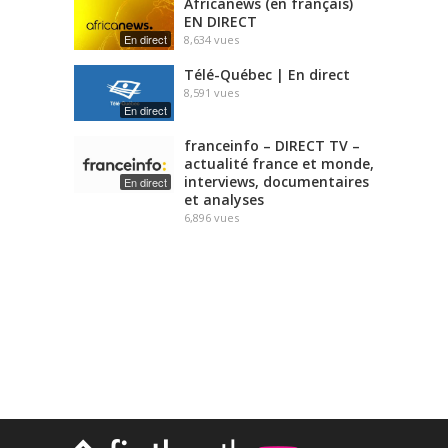
Africanews (en français)
EN DIRECT
En direct
8,634
vues
Télé-Québec | En direct
8,591
vues
En direct
franceinfo – DIRECT TV –
actualité france et monde,
interviews, documentaires
En direct
et analyses
6,896
vues