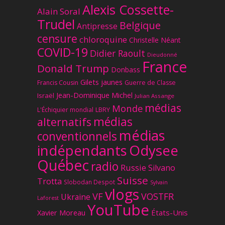
Alexis Cossette-
Alain Soral
Trudel
Belgique
Antipresse
censure
chloroquine
Christelle Néant
COVID-19
Didier Raoult
Dieudonné
France
Donald Trump
Donbass
Gilets jaunes
Francis Cousin
Guerre de Classe
Jean-Dominique Michel
Israël
Julian Assange
médias
Monde
L'Échiquier mondial
LBRY
médias
alternatifs
médias
conventionnels
Odysee
indépendants
Québec
radio
Russie
Silvano
Suisse
Trotta
Slobodan Despot
Sylvain
vlogs
VF
VOSTFR
Ukraine
Laforest
YouTube
Xavier Moreau
États-Unis