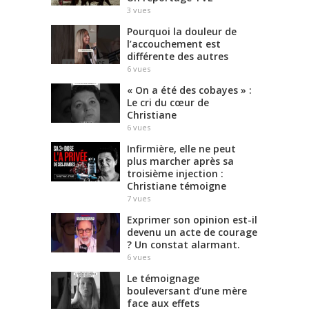
3
vues
Pourquoi la douleur de
l’accouchement est
différente des autres
6
vues
« On a été des cobayes » :
Le cri du cœur de
Christiane
6
vues
Infirmière, elle ne peut
plus marcher après sa
troisième injection :
Christiane témoigne
7
vues
Exprimer son opinion est-il
devenu un acte de courage
? Un constat alarmant.
6
vues
Le témoignage
bouleversant d’une mère
face aux effets