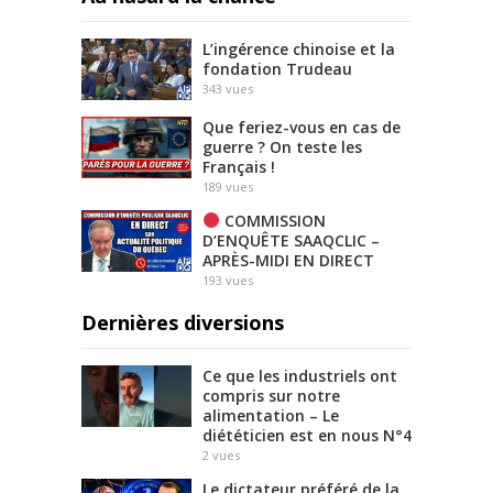
L’ingérence chinoise et la
fondation Trudeau
343
vues
Que feriez-vous en cas de
guerre ? On teste les
Français !
189
vues
COMMISSION
D’ENQUÊTE SAAQCLIC –
APRÈS-MIDI EN DIRECT
193
vues
Dernières diversions
Ce que les industriels ont
compris sur notre
alimentation – Le
diététicien est en nous N°4
2
vues
Le dictateur préféré de la