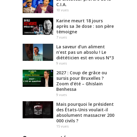
C.I.A.
10
vues
Karine meurt 18 jours
après sa 3e dose : son père
témoigne
7
vues
La saveur d’un aliment
n’est pas un absolu ! Le
diététicien est en vous N°3
9
vues
2027 : Coup de grâce ou
sursis pour Bruxelles ?
Zoom d’été – Ghislain
Benhessa
9
vues
Mais pourquoi le président
des États-Unis voulait-il
absolument massacrer 200
000 civils ?
15
vues