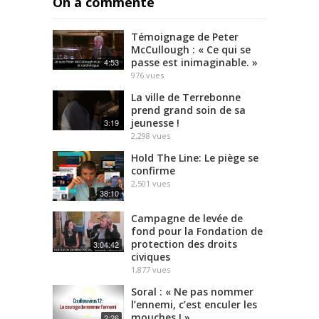
On a commenté
Témoignage de Peter
McCullough : « Ce qui se
passe est inimaginable. »
4:53
976
vues
La ville de Terrebonne
prend grand soin de sa
jeunesse !
3:19
2,298
vues
Hold The Line: Le piège se
confirme
2,501
vues
38:10
Campagne de levée de
fond pour la Fondation de
protection des droits
3:04:42
civiques
1,877
vues
Soral : « Ne pas nommer
l’ennemi, c’est enculer les
mouches ! »
2:26