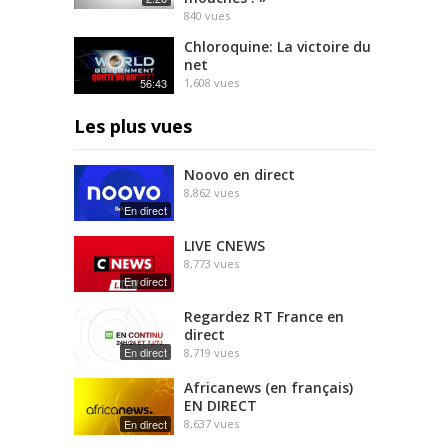
840
vues
Chloroquine: La victoire du
net
56:43
1,608
vues
Les plus vues
Noovo en direct
8,862
vues
En direct
LIVE CNEWS
8,773
vues
En direct
Regardez RT France en
direct
En direct
8,719
vues
Africanews (en français)
EN DIRECT
En direct
8,637
vues