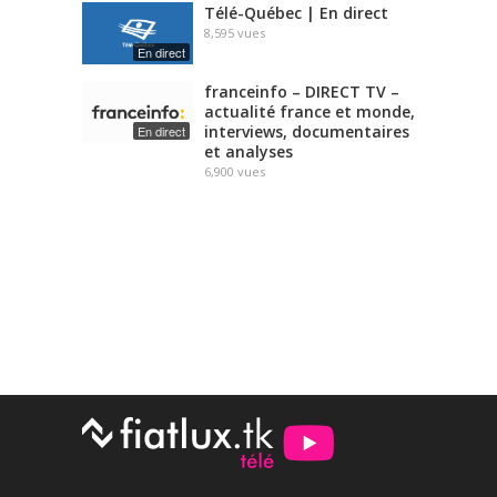
Télé-Québec | En direct
8,595
vues
En direct
franceinfo – DIRECT TV –
actualité france et monde,
interviews, documentaires
En direct
et analyses
6,900
vues