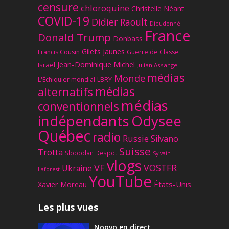
censure
chloroquine
Christelle Néant
COVID-19
Didier Raoult
Dieudonné
France
Donald Trump
Donbass
Gilets jaunes
Francis Cousin
Guerre de Classe
Jean-Dominique Michel
Israël
Julian Assange
médias
Monde
L'Échiquier mondial
LBRY
médias
alternatifs
médias
conventionnels
Odysee
indépendants
Québec
radio
Russie
Silvano
Suisse
Trotta
Slobodan Despot
Sylvain
vlogs
VF
VOSTFR
Ukraine
Laforest
YouTube
Xavier Moreau
États-Unis
Les plus vues
Noovo en direct