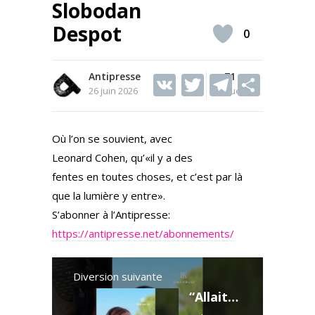
Slobodan
Despot
0
Antipresse
V
T
71
T
S
26 juin 2026
Vues
K
w
el
h
itt
e
ar
Où l’on se souvient, avec
er
gr
e
Leonard Cohen, qu’«il y a des
a
fentes en toutes choses, et c’est par là
m
que la lumière y entre».
S’abonner à l’Antipresse:
https://antipresse.net/abonnements/
Diversion suivante
“Allaitement à la demande” : une erreur que trop de femmes font