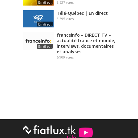
En direct
8,637
vues
Télé-Québec | En direct
8,595
vues
En direct
franceinfo – DIRECT TV –
actualité france et monde,
interviews, documentaires
En direct
et analyses
6,900
vues