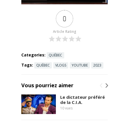
Bienvenue
...
Read more
sur cette
0
vidéo qui
explore en
profondeur
Article Rating
le volet
justice du ...
Read more
Categories:
QUÉBEC
Tags:
QUÉBEC
VLOGS
YOUTUBE
2023
Vous pourriez aimer
Le dictateur préféré
de la C.I.A.
10
vues