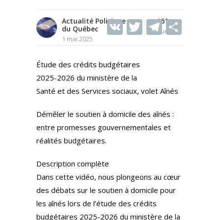
Actualité Politique
V
T
161
T
S
du Québec
Vues
K
w
el
h
1 mai 2025
itt
e
ar
Étude des crédits budgétaires
er
gr
e
2025-2026 du ministère de la
a
Santé et des Services sociaux, volet Aînés
m
Démêler le soutien à domicile des aînés :
entre promesses gouvernementales et
réalités budgétaires.
Description complète
Dans cette vidéo, nous plongeons au cœur
des débats sur le soutien à domicile pour
les aînés lors de l’étude des crédits
budgétaires 2025-2026 du ministère de la