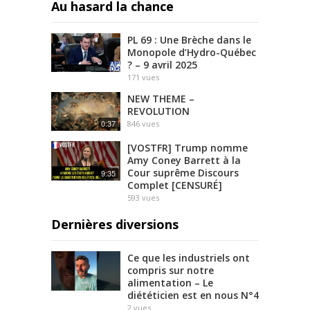
Au hasard la chance
PL 69 : Une Brèche dans le
Monopole d’Hydro-Québec
? – 9 avril 2025
171
vues
NEW THEME –
REVOLUTION
0:37
846
vues
[VOSTFR] Trump nomme
Amy Coney Barrett à la
Cour suprême Discours
9:35
Complet [CENSURÉ]
593
vues
Dernières diversions
Ce que les industriels ont
compris sur notre
alimentation – Le
diététicien est en nous N°4
2
vues