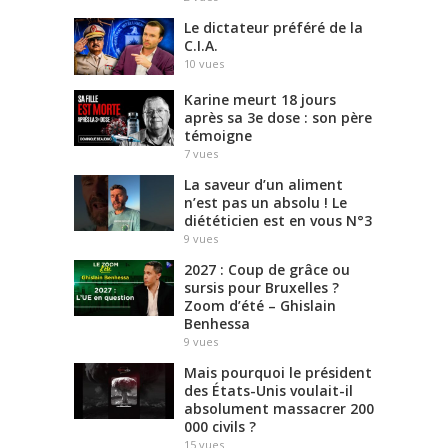
Le dictateur préféré de la
C.I.A.
10
vues
Karine meurt 18 jours
après sa 3e dose : son père
témoigne
7
vues
La saveur d’un aliment
n’est pas un absolu ! Le
diététicien est en vous N°3
9
vues
2027 : Coup de grâce ou
sursis pour Bruxelles ?
Zoom d’été – Ghislain
Benhessa
9
vues
Mais pourquoi le président
des États-Unis voulait-il
absolument massacrer 200
000 civils ?
15
vues