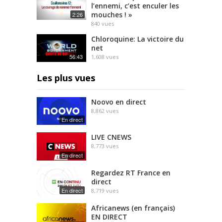
l’ennemi, c’est enculer les
mouches ! »
2:26
840
vues
Chloroquine: La victoire du
net
56:43
1,608
vues
Les plus vues
Noovo en direct
8,862
vues
En direct
LIVE CNEWS
8,773
vues
En direct
Regardez RT France en
direct
En direct
8,719
vues
Africanews (en français)
EN DIRECT