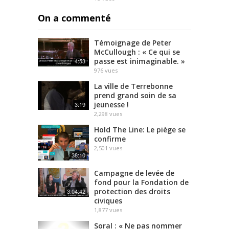
On a commenté
Témoignage de Peter
McCullough : « Ce qui se
passe est inimaginable. »
4:53
976
vues
La ville de Terrebonne
prend grand soin de sa
jeunesse !
3:19
2,298
vues
Hold The Line: Le piège se
confirme
2,501
vues
38:10
Campagne de levée de
fond pour la Fondation de
protection des droits
3:04:42
civiques
1,877
vues
Soral : « Ne pas nommer