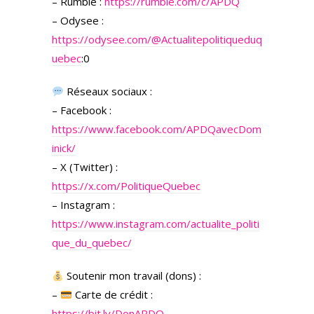
– Rumble :
https://rumble.com/c/APDQ
– Odysee :
https://odysee.com/
@Actualitepolitiqueduq
uebec
:0
Réseaux sociaux :
– Facebook :
https://www.facebook.com/APDQavecDom
inick/
– X (Twitter) :
https://x.com/PolitiqueQuebec
– Instagram :
https://www.instagram.com/actualite_politi
que_du_quebec/
Soutenir mon travail (dons) :
–
Carte de crédit :
https://bit.ly/DonAPDQ