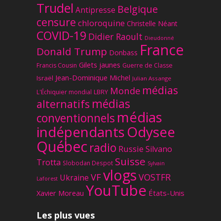
Trudel
Belgique
Antipresse
censure
chloroquine
Christelle Néant
COVID-19
Didier Raoult
Dieudonné
France
Donald Trump
Donbass
Gilets jaunes
Francis Cousin
Guerre de Classe
Jean-Dominique Michel
Israël
Julian Assange
médias
Monde
L'Échiquier mondial
LBRY
médias
alternatifs
médias
conventionnels
Odysee
indépendants
Québec
radio
Russie
Silvano
Suisse
Trotta
Slobodan Despot
Sylvain
vlogs
VF
VOSTFR
Ukraine
Laforest
YouTube
Xavier Moreau
États-Unis
Les plus vues