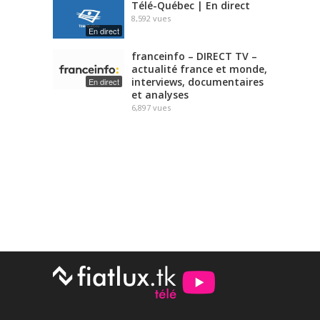
Télé-Québec | En direct
8,592
vues
En direct
franceinfo – DIRECT TV –
actualité france et monde,
interviews, documentaires
En direct
et analyses
6,897
vues