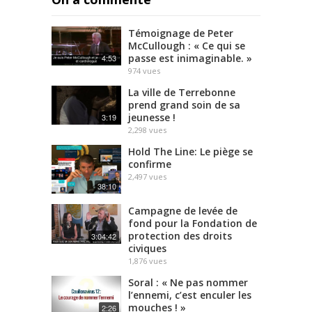
Témoignage de Peter
McCullough : « Ce qui se
passe est inimaginable. »
4:53
974
vues
La ville de Terrebonne
prend grand soin de sa
jeunesse !
3:19
2,298
vues
Hold The Line: Le piège se
confirme
2,497
vues
38:10
Campagne de levée de
fond pour la Fondation de
protection des droits
3:04:42
civiques
1,876
vues
Soral : « Ne pas nommer
l’ennemi, c’est enculer les
mouches ! »
2:26