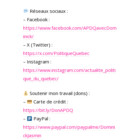
Réseaux sociaux :
– Facebook :
https://www.facebook.com/APDQavecDom
inick/
– X (Twitter) :
https://x.com/PolitiqueQuebec
– Instagram :
https://www.instagram.com/actualite_politi
que_du_quebec/
Soutenir mon travail (dons) :
–
Carte de crédit :
https://bit.ly/DonAPDQ
–
PayPal :
https://www.paypal.com/paypalme/Domini
ckJasmin