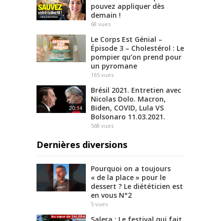
pouvez appliquer dès
demain !
68
vues
Le Corps Est Génial –
Épisode 3 – Cholestérol : Le
pompier qu’on prend pour
un pyromane
165
vues
Brésil 2021. Entretien avec
Nicolas Dolo. Macron,
Biden, COVID, Lula VS
20:14
Bolsonaro 11.03.2021.
568
vues
Dernières diversions
Pourquoi on a toujours
« de la place » pour le
dessert ? Le diététicien est
en vous N°2
5
vues
Salera : Le festival qui fait