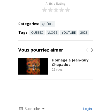
énergétique.
Article Rating
Dans
cette
période ...
Read more
Categories:
QUÉBEC
Tags:
QUÉBEC
VLOGS
YOUTUBE
2023
Vous pourriez aimer
Homage à Jean-Guy
Chapados.
22
vues
Subscribe
Login