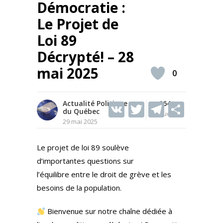
Démocratie :
Le Projet de
Loi 89
Décrypté! – 28
mai 2025
0
Actualité Politique
V
T
164
T
S
du Québec
Vues
K
w
el
h
29 mai 2025
itt
e
ar
Le projet de loi 89 soulève
er
gr
e
d’importantes questions sur
a
l’équilibre entre le droit de grève et les
m
besoins de la population.
Bienvenue sur notre chaîne dédiée à