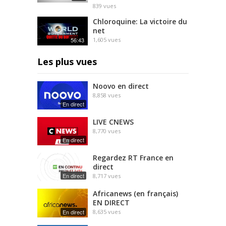
839
vues
Chloroquine: La victoire du
net
56:43
1,605
vues
Les plus vues
Noovo en direct
8,858
vues
En direct
LIVE CNEWS
8,770
vues
En direct
Regardez RT France en
direct
En direct
8,717
vues
Africanews (en français)
EN DIRECT
En direct
8,635
vues