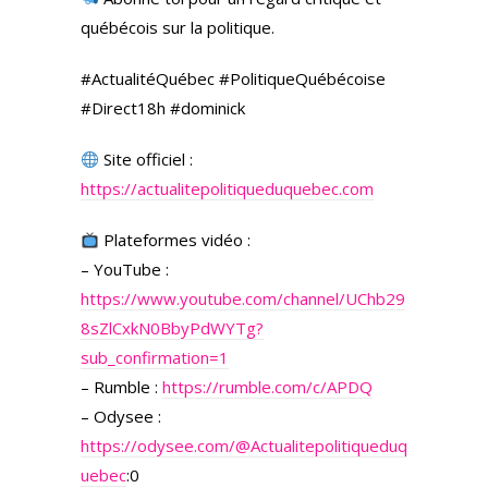
québécois sur la politique.
#ActualitéQuébec #PolitiqueQuébécoise
#Direct18h #dominick
Site officiel :
https://actualitepolitiqueduquebec.com
Plateformes vidéo :
– YouTube :
https://www.youtube.com/channel/UChb29
8sZlCxkN0BbyPdWYTg?
sub_confirmation=1
– Rumble :
https://rumble.com/c/APDQ
– Odysee :
https://odysee.com/
@Actualitepolitiqueduq
uebec
:0