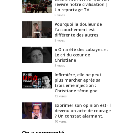
revivre notre civilisation |
Un reportage TVL
8
vues
Pourquoi la douleur de
l’accouchement est
différente des autres
9
vues
« On a été des cobayes » :
Le cri du cœur de
Christiane
8
vues
Infirmière, elle ne peut
plus marcher après sa
troisième injection :
Christiane témoigne
12
vues
Exprimer son opinion est-il
devenu un acte de courage
? Un constat alarmant.
10
vues
On a commenté