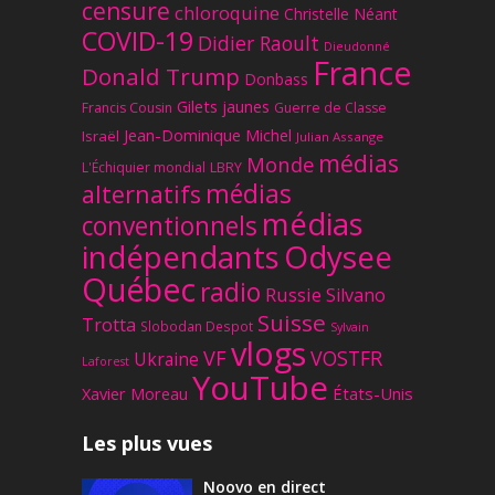
censure
chloroquine
Christelle Néant
COVID-19
Didier Raoult
Dieudonné
France
Donald Trump
Donbass
Gilets jaunes
Francis Cousin
Guerre de Classe
Jean-Dominique Michel
Israël
Julian Assange
médias
Monde
L'Échiquier mondial
LBRY
médias
alternatifs
médias
conventionnels
Odysee
indépendants
Québec
radio
Russie
Silvano
Suisse
Trotta
Slobodan Despot
Sylvain
vlogs
VF
VOSTFR
Ukraine
Laforest
YouTube
Xavier Moreau
États-Unis
Les plus vues
Noovo en direct