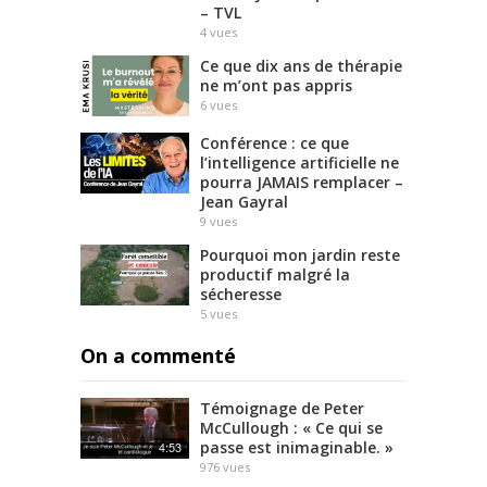
– TVL
4
vues
Ce que dix ans de thérapie
ne m’ont pas appris
6
vues
Conférence : ce que
l’intelligence artificielle ne
pourra JAMAIS remplacer –
Jean Gayral
9
vues
Pourquoi mon jardin reste
productif malgré la
sécheresse
5
vues
On a commenté
Témoignage de Peter
McCullough : « Ce qui se
passe est inimaginable. »
4:53
976
vues