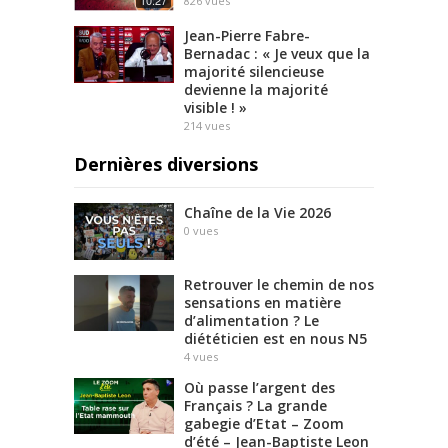
10:27
826
vues
Jean-Pierre Fabre-
Bernadac : « Je veux que la
majorité silencieuse
devienne la majorité
visible ! »
214
vues
Dernières diversions
Chaîne de la Vie 2026
0
vues
Retrouver le chemin de nos
sensations en matière
d’alimentation ? Le
diététicien est en nous N5
4
vues
Où passe l’argent des
Français ? La grande
gabegie d’Etat – Zoom
d’été – Jean-Baptiste Leon