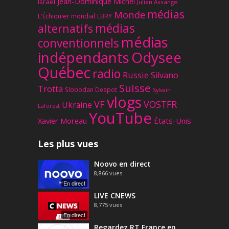
Jean-Dominique Michel
Israël
Julian Assange
médias
Monde
L'Échiquier mondial
LBRY
médias
alternatifs
médias
conventionnels
Odysee
indépendants
Québec
radio
Russie
Silvano
Suisse
Trotta
Slobodan Despot
Sylvain
vlogs
VF
VOSTFR
Ukraine
Laforest
YouTube
Xavier Moreau
États-Unis
Les plus vues
Noovo en direct
8,866
vues
En direct
LIVE CNEWS
8,775
vues
En direct
Regardez RT France en