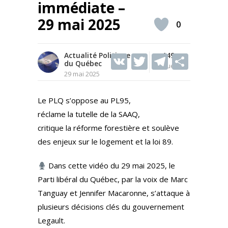
immédiate –
29 mai 2025
0
Actualité Politique
V
T
149
T
S
du Québec
Vues
K
w
el
h
29 mai 2025
itt
e
ar
Le PLQ s’oppose au PL95,
er
gr
e
réclame la tutelle de la SAAQ,
a
critique la réforme forestière et soulève
m
des enjeux sur le logement et la loi 89.
Dans cette vidéo du 29 mai 2025, le
Parti libéral du Québec, par la voix de Marc
Tanguay et Jennifer Macaronne, s’attaque à
plusieurs décisions clés du gouvernement
Legault.