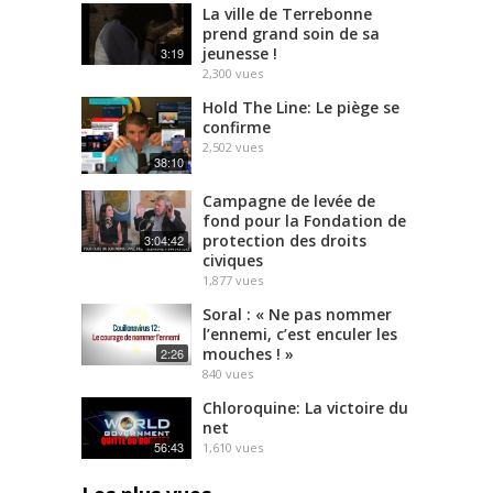
La ville de Terrebonne
prend grand soin de sa
jeunesse !
3:19
2,300
vues
Hold The Line: Le piège se
confirme
2,502
vues
38:10
Campagne de levée de
fond pour la Fondation de
protection des droits
3:04:42
civiques
1,877
vues
Soral : « Ne pas nommer
l’ennemi, c’est enculer les
mouches ! »
2:26
840
vues
Chloroquine: La victoire du
net
56:43
1,610
vues