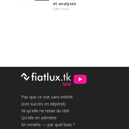
et analyses
6,901
vues
Pas que ce soit sans intérêt
(son succès en dépend)
Ni qu'elle ne relaie du réel
Qu'elle en admette
En omette — par quel biais ?