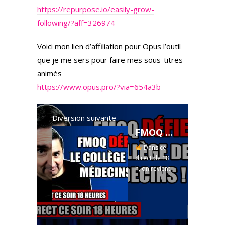
https://repurpose.io/easily-grow-
following/?aff=326974
Voici mon lien d’affiliation pour Opus l’outil
que je me sers pour faire mes sous-titres
animés
https://www.opus.pro/?via=654a3b
Diversion suivante
FMOQ défie le collège des médecins ! - 29 mai 2025
Dans ce
direct de 18
h, on revient
sur une
journée
explosive à
l’Assemblée
nationale !