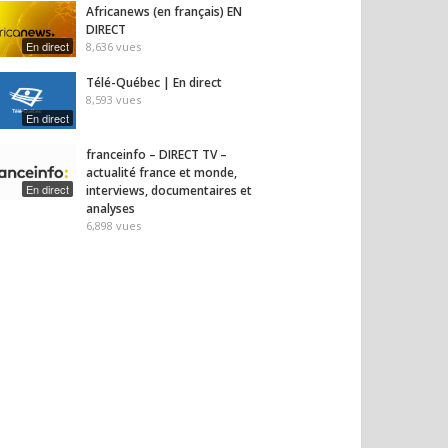
Africanews (en français) EN
DIRECT
En direct
8,636
vues
Télé-Québec | En direct
8,593
vues
En direct
franceinfo – DIRECT TV –
actualité france et monde,
En direct
interviews, documentaires et
analyses
6,898
vues