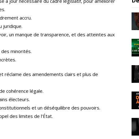
De
 à jour nécessaire du cadre législatif, pour améliorer
es.
adrement accru.
 juridique.
oir, un manque de transparence, et des atteintes aux
e des minorités.
ncrètes.
Q et réclame des amendements clairs et plus de
 de cohérence légale.
ains électeurs.
nstitutionnels et un déséquilibre des pouvoirs.
pel des limites de l’État.