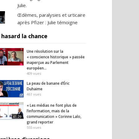
Julie.
Œdèmes, paralysies et urticaire
après Pfizer : Julie témoigne
 hasard la chance
Une résolution sur la
« conscience historique » passée
inaperçue au Parlement
européen…
409
vues
La peau de banane d’Éric
Duhaime
461
vues
« Les médias ne font plus de
l’information, mais de la
41:29
communication » Corinne Lalo,
grand reporter
555
vues