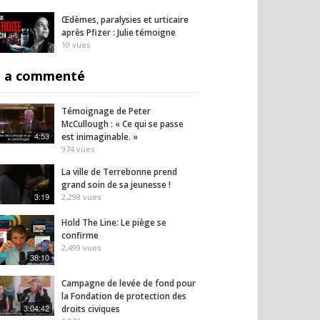
Œdèmes, paralysies et urticaire
après Pfizer : Julie témoigne
10
vues
 a commenté
Témoignage de Peter
McCullough : « Ce qui se passe
4:53
est inimaginable. »
974
vues
La ville de Terrebonne prend
grand soin de sa jeunesse !
3:19
2,298
vues
Hold The Line: Le piège se
confirme
2,499
vues
38:10
Campagne de levée de fond pour
la Fondation de protection des
3:04:42
droits civiques