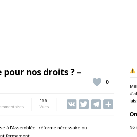
 pour nos droits ? –
0
Mer
d’a
156
V
T
T
S
lai
ommentaires
Vues
K
w
el
h
On
itt
e
ar
se à l’Assemblée : réforme nécessaire ou
No r
er
gr
e
sent fermement.