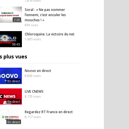
1,876
vues
Soral : « Ne pas nommer
l’ennemi, c’est enculer les
2:26
mouches ! »
839
vues
Chloroquine: La victoire du net
1,605
vues
56:43
s plus vues
Noovo en direct
8,860
vues
En direct
LIVE CNEWS
8,770
vues
En direct
Regardez RT France en direct
8,717
vues
En direct