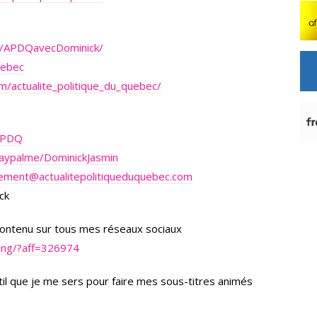
m/APDQavecDominick/
uebec
m/actualite_politique_du_quebec/
nAPDQ
aypalme/DominickJasmin
rement@actualitepolitiqueduquebec.com
ck
 contenu sur tous mes réseaux sociaux
wing/?aff=326974
outil que je me sers pour faire mes sous-titres animés