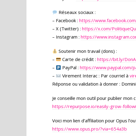
Réseaux sociaux :
– Facebook :
https://www.facebook.co
– X (Twitter) :
https://x.com/PolitiqueQ
– Instagram :
https://www.instagram.co
Soutenir mon travail (dons) :
–
Carte de crédit :
https://bit.ly/Do
–
PayPal :
https://www.paypal.com/p
–
Virement Interac : Par courriel à
vi
Réponse ou validation à donner : Domini
Je conseille mon outil pour publier mon
https://repurpose.io/easily-grow-follo
Voici mon lien d’affiliation pour Opus l’
https://www.opus.pro/?via=654a3b