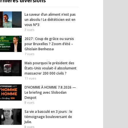
rnières diversions
La saveur d’un aliment n’est pas
un absolu ! Le diététicien est en
vous N°3
3
vues
2027 : Coup de grâce ou sursis
pour Bruxelles ? Zoom d’été –
Ghislain Benhessa
7
vues
Mais pourquoi le président des
États-Unis voulait-il absolument
massacrer 200 000 civils ?
11
vues
D’HOMME À HOMME 7.8.2026 —
Le briefing avec Slobodan
Despot
8
vues
Sa vie a basculé en 3 jours : le
témoignage bouleversant de
Julie.
8
vues