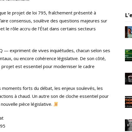
a
m
que le projet de loi 795, fraîchement présenté à
L’
e faire consensus, soulève des questions majeures sur
et le rôle accru de l’État dans certains secteurs
Q — expriment de vives inquiétudes, chacun selon ses
entaux, ou encore cohérence législative. De son côté,
 projet est essentiel pour moderniser le cadre
s moments forts du débat, les enjeux soulevés, les
éactions à chaud. Un autre son de cloche essentiel pour
ouvelle pièce législative.
at
795