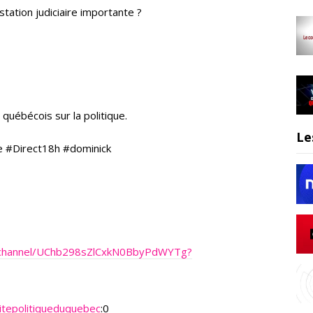
station judiciaire importante ?
québécois sur la politique.
Le
e #Direct18h #dominick
/channel/UChb298sZlCxkN0BbyPdWYTg?
itepolitiqueduquebec
:0