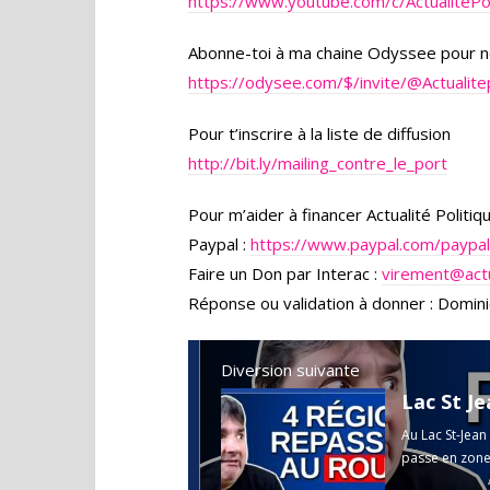
https://www.youtube.com/c/ActualitéP
Abonne-toi à ma chaine Odyssee pour n
https://odysee.com/$/invite/
@Actualite
Pour t’inscrire à la liste de diffusion
http://bit.ly/mailing_contre_le_port
Pour m’aider à financer Actualité Politi
Paypal :
https://www.paypal.com/paypa
Faire un Don par Interac :
virement@actu
Réponse ou validation à donner : Domini
Diversion suivante
Au Lac St-Jean
passe en zone 