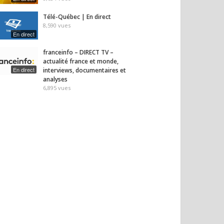
Télé-Québec | En direct
8,590
vues
En direct
franceinfo – DIRECT TV –
actualité france et monde,
En direct
interviews, documentaires et
analyses
6,895
vues