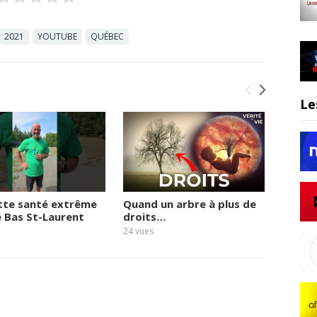
2021
YOUTUBE
QUÉBEC
Le
tte santé extrême
Quand un arbre à plus de
Le vie
e Bas St-Laurent
droits…
quai
24
vues
22
vues