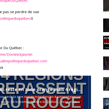
olitiqueDuQuébec
e pas se perdre de vue
politiqueduquebec
:0
que Du Québec :
lme/DominickJasmin
alitepolitiqueduquebec.com
ck
Lac St Jean reste en zone orange mais 4 régions repassent au rouge.
 on garde la zone orange mais dans les 4 autres régions on
rouge. Dit le premier ministre du Québec ...
Read more