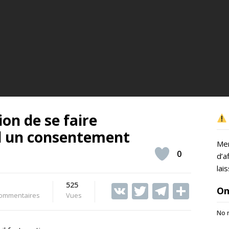
tion de se faire
nd un consentement
Mer
0
d’a
lai
525
V
T
T
S
On
ommentaires
Vues
K
w
el
h
No r
itt
e
ar