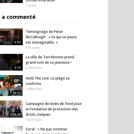
sorties interdites
7
vues
 a commenté
Témoignage de Peter
McCullough : « Ce qui se passe
4:53
est inimaginable. »
970
vues
La ville de Terrebonne prend
grand soin de sa jeunesse !
3:19
2,294
vues
Hold The Line: Le piège se
confirme
2,494
vues
38:10
Campagne de levée de fond pour
la Fondation de protection des
3:04:42
droits civiques
1,874
vues
Soral : « Ne pas nommer