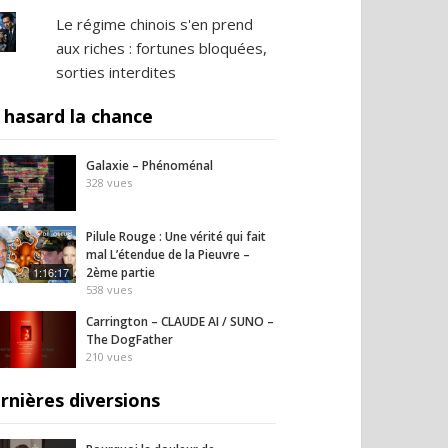
Le régime chinois s'en prend
aux riches : fortunes bloquées,
sorties interdites
 hasard la chance
Galaxie – Phénoménal
328
vues
Pilule Rouge : Une vérité qui fait
mal L’étendue de la Pieuvre –
1:16:17
2ème partie
538
vues
Carrington – CLAUDE AI / SUNO –
The DogFather
210
vues
rnières diversions