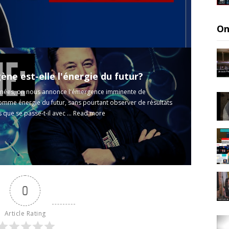
On
ène est-elle l'énergie du futur?
nées, on nous annonce l'émergence imminente de
omme énergie du futur, sans pourtant observer de résultats
 que se passe-t-il avec ...
Read more
0
Article Rating