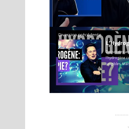
Diversion précédente
L'Hydrog
Depuis des an
l'hydrogène c
tangibles. Mais