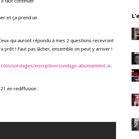
il faut continuer
er
gr
e
a
L’
iner et ça prend un
m
 Ceux qui auront répondu à mes 2 questions recevront
a prêt ! Faut pas lâcher, ensemble on peut y arriver !
ec.com/sondages/inscription/sondage-abonnement-a-
21 en rediffusion :