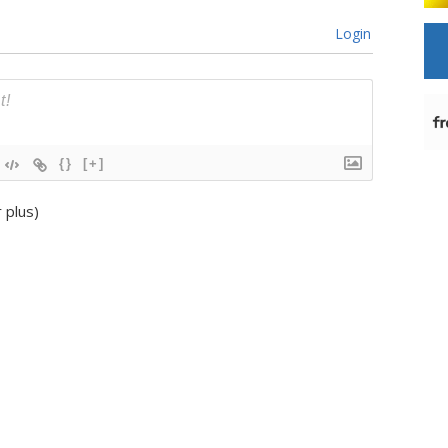
Login
{}
[+]
r plus
)