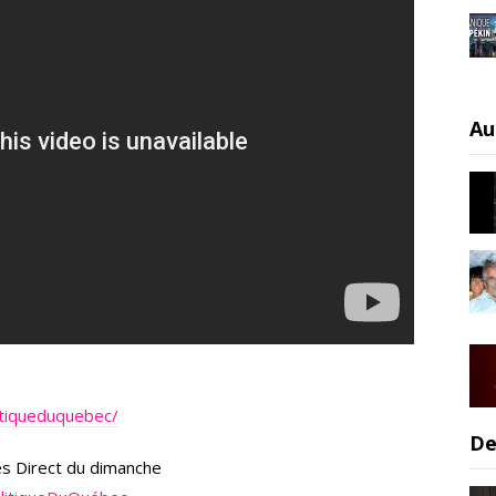
Au
itiqueduquebec/
De
es Direct du dimanche