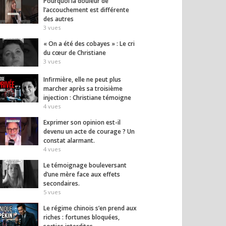
Pourquoi la douleur de
l’accouchement est différente
des autres
3
vues
« On a été des cobayes » : Le cri
du cœur de Christiane
3
vues
Infirmière, elle ne peut plus
marcher après sa troisième
injection : Christiane témoigne
4
vues
Exprimer son opinion est-il
devenu un acte de courage ? Un
constat alarmant.
4
vues
Le témoignage bouleversant
d’une mère face aux effets
secondaires.
5
vues
Le régime chinois s’en prend aux
riches : fortunes bloquées,