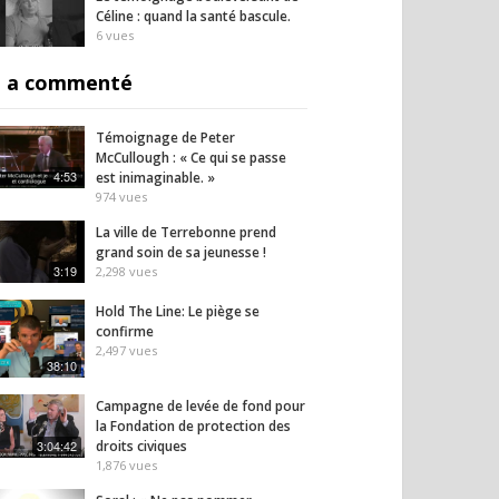
Céline : quand la santé bascule.
6
vues
 a commenté
Témoignage de Peter
McCullough : « Ce qui se passe
4:53
est inimaginable. »
974
vues
La ville de Terrebonne prend
grand soin de sa jeunesse !
3:19
2,298
vues
Hold The Line: Le piège se
confirme
2,497
vues
38:10
il homme au bout du
L’Iran lance un message
Fauci
inquiétant
45
vues
Campagne de levée de fond pour
32
vues
la Fondation de protection des
3:04:42
droits civiques
1,876
vues