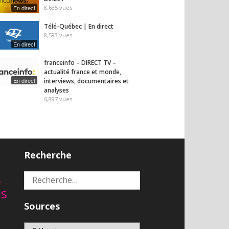
En direct
8,635
vues
Télé-Québec | En direct
8,593
vues
En direct
franceinfo – DIRECT TV –
actualité france et monde,
En direct
interviews, documentaires et
analyses
6,897
vues
Recherche
2
Rechercher :
is
Sources