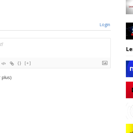
Login
Le
{}
[+]
r plus
)