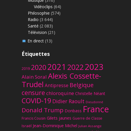
Musique
(316)
Vidéoclips
(64)
Philosophie
(574)
Radio
(3 644)
Santé
(2 083)
Télévision
(21)
En direct
(13)
Étiquettes
2023
2021
2022
2020
2019
Alexis Cossette-
Alain Soral
Trudel
Belgique
Antipresse
censure
chloroquine
Christelle Néant
COVID-19
Didier Raoult
Dieudonné
France
Donald Trump
Donbass
Gilets jaunes
Francis Cousin
Guerre de Classe
Jean-Dominique Michel
Israël
Julian Assange