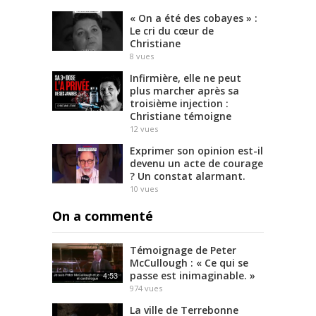
« On a été des cobayes » :
Le cri du cœur de
Christiane
8
vues
Infirmière, elle ne peut
plus marcher après sa
troisième injection :
Christiane témoigne
12
vues
Exprimer son opinion est-il
devenu un acte de courage
? Un constat alarmant.
10
vues
On a commenté
Témoignage de Peter
McCullough : « Ce qui se
passe est inimaginable. »
4:53
974
vues
La ville de Terrebonne