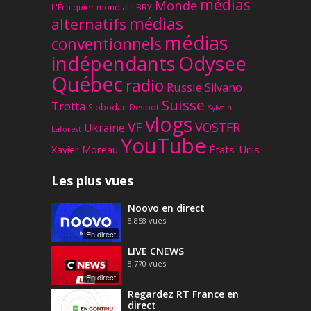
médias
Monde
L'Échiquier mondial
LBRY
médias
alternatifs
médias
conventionnels
Odysee
indépendants
Québec
radio
Russie
Silvano
Suisse
Trotta
Slobodan Despot
Sylvain
vlogs
VF
VOSTFR
Ukraine
Laforest
YouTube
Xavier Moreau
États-Unis
Les plus vues
Noovo en direct
8,858
vues
En direct
LIVE CNEWS
8,770
vues
En direct
Regardez RT France en
direct