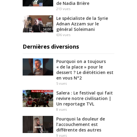
de Nadia Brière
213
vues
Le spécialiste de la Syrie
Adnan Azzam sur le
général Soleimani
34:00
636
vues
Dernières diversions
Pourquoi on a toujours
« de la place » pour le
dessert ? Le diététicien est
en vous N°2
5
vues
Salera : Le festival qui fait
revivre notre civilisation |
Un reportage TVL
8
vues
Pourquoi la douleur de
l’accouchement est
différente des autres
9
vues