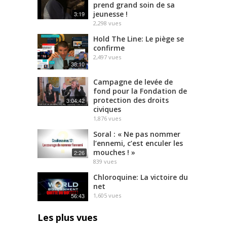
prend grand soin de sa
jeunesse !
3:19
2,298
vues
Hold The Line: Le piège se
confirme
2,497
vues
38:10
Campagne de levée de
fond pour la Fondation de
protection des droits
3:04:42
civiques
1,876
vues
Soral : « Ne pas nommer
l’ennemi, c’est enculer les
mouches ! »
2:26
839
vues
Chloroquine: La victoire du
net
56:43
1,605
vues
Les plus vues