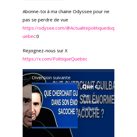
Abonne-toi à ma chaine Odyssee pour ne
pas se perdre de vue
https://odysee.com/
@Actualitepolitiqueduq
uebec
:0
Rejoignez-nous sur X
https://x.com/PolitiqueQuebec
Diversion suivante
Que cherchait Guilbault dans son énorme sacoche ?
Que
cherchait
Guilbault
dans son
énorme
sacoche ?
"Nous