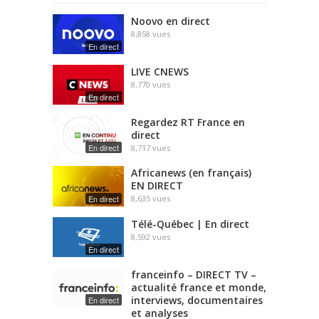
Noovo en direct
8,858
vues
En direct
LIVE CNEWS
8,770
vues
En direct
Regardez RT France en
direct
En direct
8,717
vues
Africanews (en français)
EN DIRECT
En direct
8,635
vues
Télé-Québec | En direct
8,592
vues
En direct
franceinfo – DIRECT TV –
actualité france et monde,
interviews, documentaires
En direct
et analyses