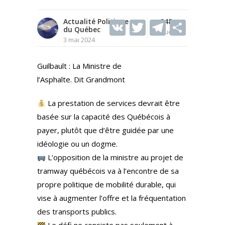
Actualité Politique
V
T
248
T
S
du Québec
Vues
K
w
el
h
3 mai 2024
itt
e
ar
Guilbault : La Ministre de
er
gr
e
l’Asphalte. Dit Grandmont
a
m
La prestation de services devrait être
basée sur la capacité des Québécois à
payer, plutôt que d’être guidée par une
idéologie ou un dogme.
L’opposition de la ministre au projet de
tramway québécois va à l’encontre de sa
propre politique de mobilité durable, qui
vise à augmenter l’offre et la fréquentation
des transports publics.