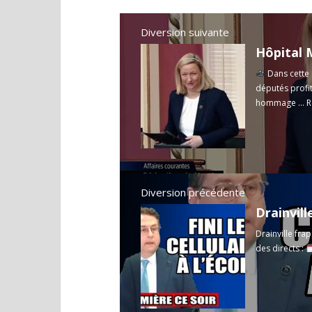
Diversion suivante
Dans cette 
députés profit
hommage ...
R
Diversion précédente
Drainville frap
des directs :