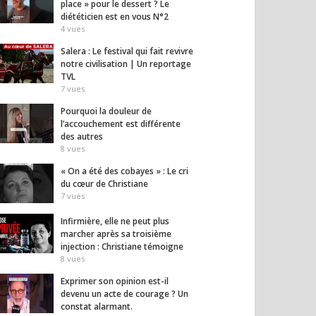
place » pour le dessert ? Le
diététicien est en vous N°2
4
vues
Salera : Le festival qui fait revivre
notre civilisation | Un reportage
TVL
7
vues
Pourquoi la douleur de
l’accouchement est différente
des autres
8
vues
« On a été des cobayes » : Le cri
du cœur de Christiane
7
vues
Infirmière, elle ne peut plus
marcher après sa troisième
injection : Christiane témoigne
8
vues
Exprimer son opinion est-il
devenu un acte de courage ? Un
constat alarmant.