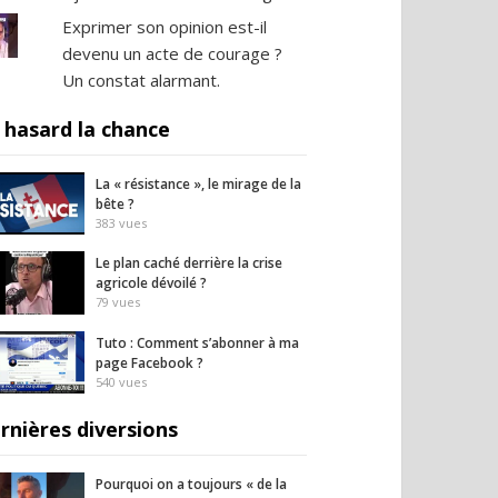
Exprimer son opinion est-il
devenu un acte de courage ?
Un constat alarmant.
 hasard la chance
La « résistance », le mirage de la
bête ?
383
vues
Le plan caché derrière la crise
agricole dévoilé ?
79
vues
Tuto : Comment s’abonner à ma
page Facebook ?
540
vues
rnières diversions
Pourquoi on a toujours « de la