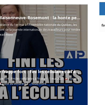
Hôpital Maisonneuve-Rosemont : la honte persiste ! - Séance de l'assemblée Nationale - 1 mai 2025 -
séance du 1er mai à l’Assemblée nationale du Québec, les
ent de la Journée internationale des travailleurs pour rendre
ead more
Drainville frappe fort : Fini les cellulaires à l’école ! - 1 mai 2025
pe fort : Fini les cellulaires à l’école ! - 1 mai 2025
Horaire
Lundi au vendredi à ...
Read more