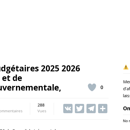
udgétaires 2025 2026
 et de
Mer
ouvernementale,
0
d’a
lai
288
V
T
T
S
On
ommentaires
Vues
K
w
el
h
No r
itt
e
ar