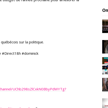
On
québécois sur la politique.
e #Direct18h #dominick
/channel/UChb298sZlCxkN0BbyPdWYTg?