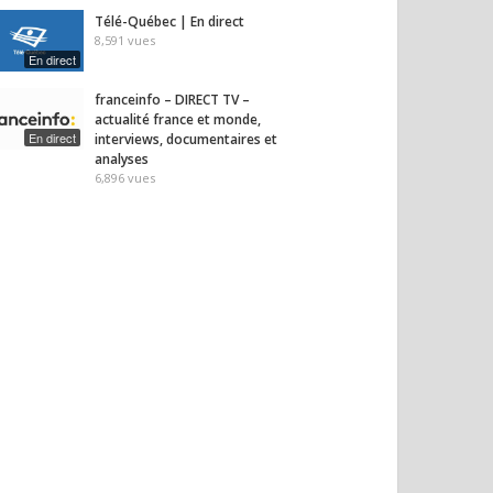
Télé-Québec | En direct
8,591
vues
En direct
franceinfo – DIRECT TV –
actualité france et monde,
En direct
interviews, documentaires et
analyses
6,896
vues