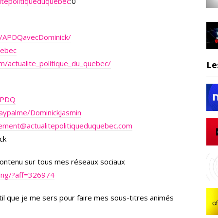
itepolitiqueduquebec
:0
m/APDQavecDominick/
uebec
m/actualite_politique_du_quebec/
Le
nAPDQ
aypalme/DominickJasmin
rement@actualitepolitiqueduquebec.com
ck
 contenu sur tous mes réseaux sociaux
wing/?aff=326974
outil que je me sers pour faire mes sous-titres animés