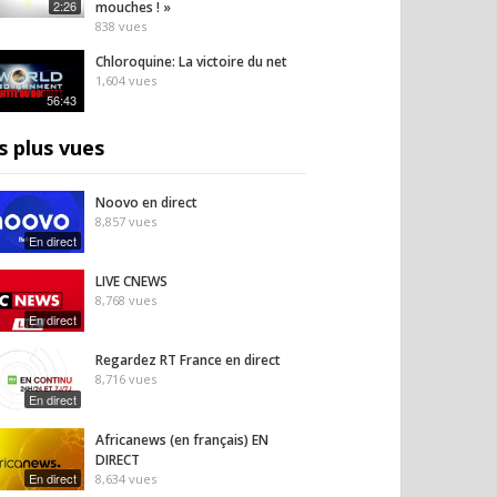
2:26
mouches ! »
838
vues
Chloroquine: La victoire du net
1,604
vues
56:43
s plus vues
Noovo en direct
8,857
vues
En direct
LIVE CNEWS
8,768
vues
En direct
Regardez RT France en direct
8,716
vues
En direct
Africanews (en français) EN
DIRECT
En direct
8,634
vues