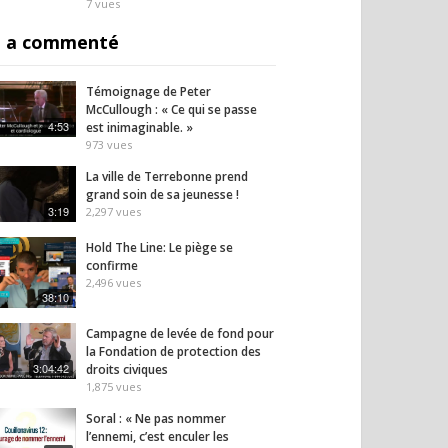
7
vues
 a commenté
Témoignage de Peter
McCullough : « Ce qui se passe
4:53
est inimaginable. »
973
vues
La ville de Terrebonne prend
grand soin de sa jeunesse !
3:19
2,297
vues
Hold The Line: Le piège se
confirme
2,496
vues
38:10
Campagne de levée de fond pour
la Fondation de protection des
3:04:42
droits civiques
1,875
vues
Soral : « Ne pas nommer
l’ennemi, c’est enculer les