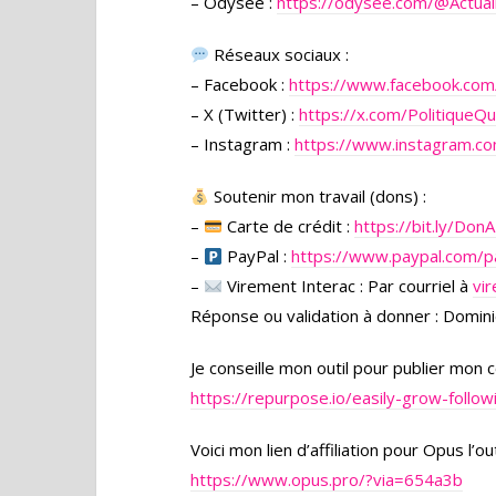
– Odysee :
https://odysee.com/
@Actual
Réseaux sociaux :
– Facebook :
https://www.facebook.co
– X (Twitter) :
https://x.com/PolitiqueQ
– Instagram :
https://www.instagram.co
Soutenir mon travail (dons) :
–
Carte de crédit :
https://bit.ly/Do
–
PayPal :
https://www.paypal.com/p
–
Virement Interac : Par courriel à
vi
Réponse ou validation à donner : Domini
Je conseille mon outil pour publier mon
https://repurpose.io/easily-grow-follo
Voici mon lien d’affiliation pour Opus l’
https://www.opus.pro/?via=654a3b