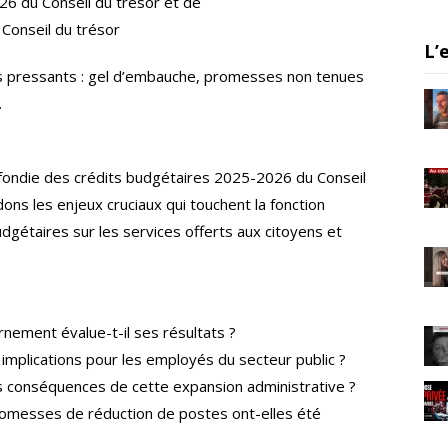
6 du Conseil du trésor et de
er
gr
e
 Conseil du trésor
a
L’
m
fis pressants : gel d’embauche, promesses non tenues
.
ondie des crédits budgétaires 2025-2026 du Conseil
ons les enjeux cruciaux qui touchent la fonction
dgétaires sur les services offerts aux citoyens et
nement évalue-t-il ses résultats ?
implications pour les employés du secteur public ?
es conséquences de cette expansion administrative ?
messes de réduction de postes ont-elles été