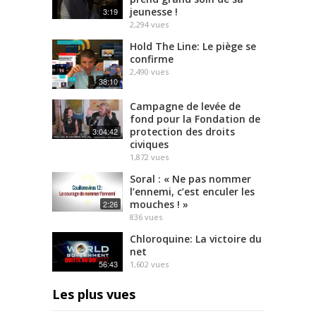
jeunesse !
3:19
2,294
vues
Hold The Line: Le piège se
confirme
2,490
vues
38:10
Campagne de levée de
fond pour la Fondation de
protection des droits
3:04:42
civiques
1,872
vues
Soral : « Ne pas nommer
l’ennemi, c’est enculer les
mouches ! »
2:26
836
vues
Chloroquine: La victoire du
net
56:43
1,602
vues
Les plus vues