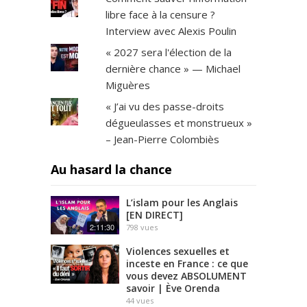
libre face à la censure ?
Interview avec Alexis Poulin
« 2027 sera l'élection de la
dernière chance » — Michael
Miguères
« J’ai vu des passe-droits
dégueulasses et monstrueux »
– Jean-Pierre Colombiès
Au hasard la chance
L’islam pour les Anglais
[EN DIRECT]
2:11:30
798
vues
Violences sexuelles et
inceste en France : ce que
vous devez ABSOLUMENT
savoir | Ève Orenda
44
vues