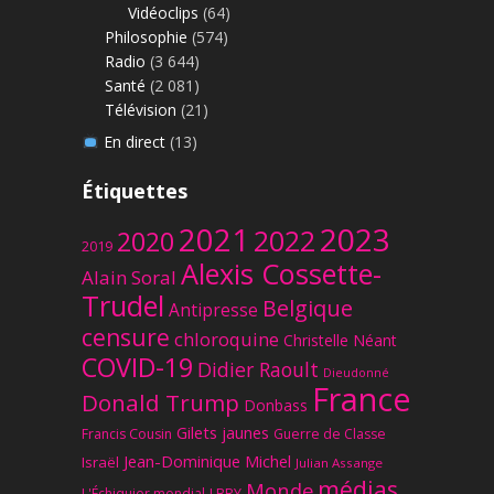
Vidéoclips
(64)
Philosophie
(574)
Radio
(3 644)
Santé
(2 081)
Télévision
(21)
En direct
(13)
Étiquettes
2023
2021
2022
2020
2019
Alexis Cossette-
Alain Soral
Trudel
Belgique
Antipresse
censure
chloroquine
Christelle Néant
COVID-19
Didier Raoult
Dieudonné
France
Donald Trump
Donbass
Gilets jaunes
Francis Cousin
Guerre de Classe
Jean-Dominique Michel
Israël
Julian Assange
médias
Monde
L'Échiquier mondial
LBRY