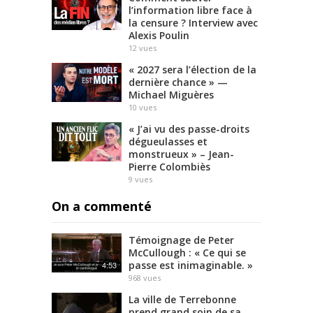
l’information libre face à
la censure ? Interview avec
Alexis Poulin
12
vues
« 2027 sera l’élection de la
dernière chance » —
Michael Miguères
10
vues
« J’ai vu des passe-droits
dégueulasses et
monstrueux » – Jean-
Pierre Colombiès
9
vues
On a commenté
Témoignage de Peter
McCullough : « Ce qui se
passe est inimaginable. »
4:53
968
vues
La ville de Terrebonne
prend grand soin de sa