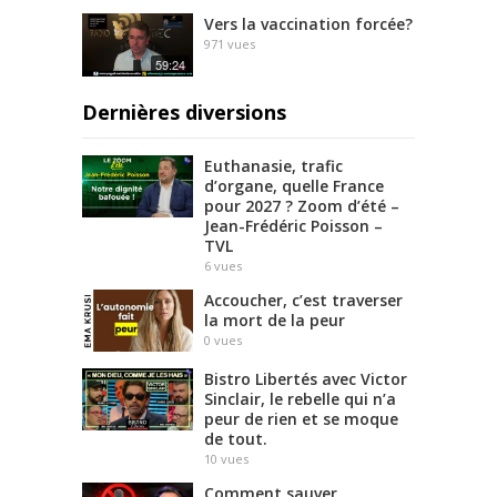
Vers la vaccination forcée?
971
vues
59:24
Dernières diversions
Euthanasie, trafic
d’organe, quelle France
pour 2027 ? Zoom d’été –
Jean-Frédéric Poisson –
TVL
6
vues
Accoucher, c’est traverser
la mort de la peur
0
vues
Bistro Libertés avec Victor
Sinclair, le rebelle qui n’a
peur de rien et se moque
de tout.
10
vues
Comment sauver