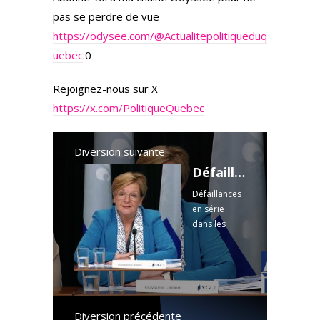
pas se perdre de vue
https://odysee.com/
@Actualitepolitiqueduq
uebec
:0
Rejoignez-nous sur X
https://x.com/PolitiqueQuebec
Diversion suivante
Défaillances en série dans les Cégeps et la SQDC - Rapport de la vérificatrice générale
Défaillances
en série
dans les
Cégeps et la
SQDC -
Rapport de
la
vérificatrice
générale
Diversion précédente