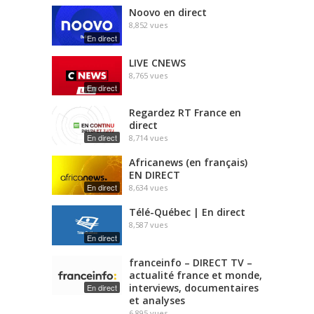
Noovo en direct
8,852
vues
En direct
LIVE CNEWS
8,765
vues
En direct
Regardez RT France en
direct
En direct
8,714
vues
Africanews (en français)
EN DIRECT
En direct
8,634
vues
Télé-Québec | En direct
8,587
vues
En direct
franceinfo – DIRECT TV –
actualité france et monde,
interviews, documentaires
En direct
et analyses
6,895
vues