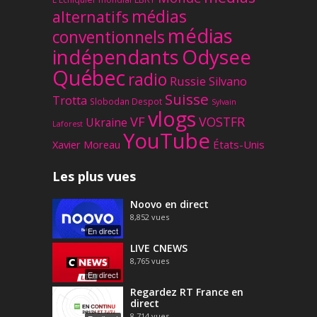
médias
alternatifs
médias
conventionnels
Odysee
indépendants
Québec
radio
Russie
Silvano
Suisse
Trotta
Slobodan Despot
Sylvain
vlogs
VF
VOSTFR
Ukraine
Laforest
YouTube
Xavier Moreau
États-Unis
Les plus vues
Noovo en direct
8,852
vues
En direct
LIVE CNEWS
8,765
vues
En direct
Regardez RT France en
direct
8,714
vues