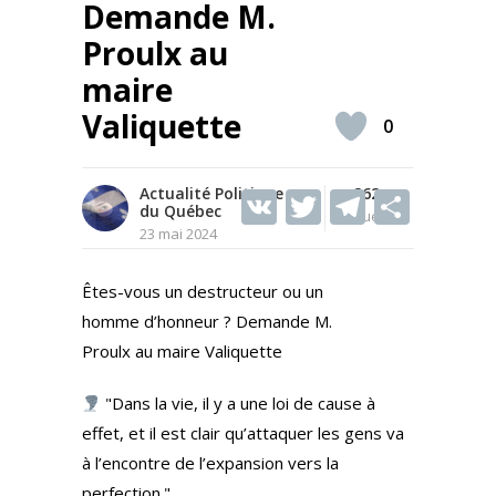
Demande M.
Proulx au
maire
Valiquette
0
Actualité Politique
V
T
262
T
S
du Québec
Vues
K
w
el
h
23 mai 2024
itt
e
ar
Êtes-vous un destructeur ou un
er
gr
e
homme d’honneur ? Demande M.
a
Proulx au maire Valiquette
m
"Dans la vie, il y a une loi de cause à
effet, et il est clair qu’attaquer les gens va
à l’encontre de l’expansion vers la
perfection."