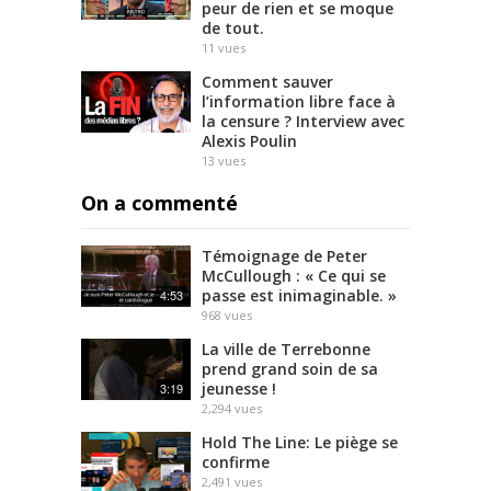
peur de rien et se moque
de tout.
11
vues
Comment sauver
l’information libre face à
la censure ? Interview avec
Alexis Poulin
13
vues
On a commenté
Témoignage de Peter
McCullough : « Ce qui se
passe est inimaginable. »
4:53
968
vues
La ville de Terrebonne
prend grand soin de sa
jeunesse !
3:19
2,294
vues
Hold The Line: Le piège se
confirme
2,491
vues