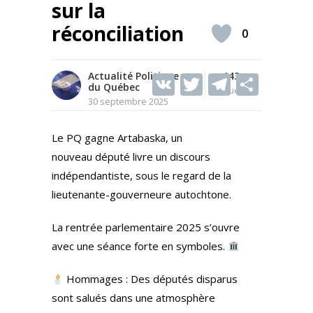
sur la
réconciliation
0
Actualité Politique
V
T
143
T
S
du Québec
Vues
K
w
el
h
30 septembre 2025
itt
e
ar
Le PQ gagne Artabaska, un
er
gr
e
nouveau député livre un discours
a
indépendantiste, sous le regard de la
m
lieutenante-gouverneure autochtone.
La rentrée parlementaire 2025 s’ouvre
avec une séance forte en symboles.
Hommages : Des députés disparus
sont salués dans une atmosphère