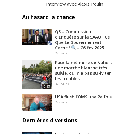
Interview avec Alexis Poulin
Au hasard la chance
QS – Commission
d’Enquête sur la SAAQ : Ce
Que Le Gouvernement
Cache !
– 26 fev 2025
220
vues
Pour la mémoire de Nahel :
une marche blanche très
suivie, qui n’a pas su éviter
les troubles
320
vues
3:15
USA flush l’OMS une 2e fois
228
vues
Dernières diversions