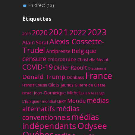
En direct
(13)
Étiquettes
2023
2021
2022
2020
2019
Alexis Cossette-
Alain Soral
Trudel
Belgique
Antipresse
censure
chloroquine
Christelle Néant
COVID-19
Didier Raoult
Dieudonné
France
Donald Trump
Donbass
Gilets jaunes
Francis Cousin
Guerre de Classe
Jean-Dominique Michel
Israël
Julian Assange
médias
Monde
L'Échiquier mondial
LBRY
médias
alternatifs
médias
conventionnels
Odysee
indépendants
Québec