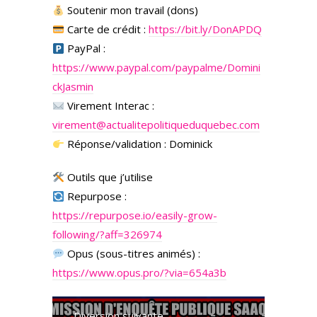
Soutenir mon travail (dons)
Carte de crédit :
https://bit.ly/DonAPDQ
PayPal :
https://www.paypal.com/paypalme/Domini
ckJasmin
Virement Interac :
virement@actualitepolitiqueduquebec.com
Réponse/validation : Dominick
Outils que j’utilise
Repurpose :
https://repurpose.io/easily-grow-
following/?aff=326974
Opus (sous-titres animés) :
https://www.opus.pro/?via=654a3b
Diversion suivante