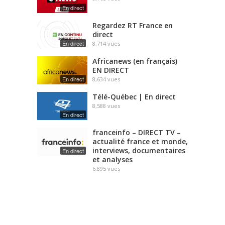
En direct
Regardez RT France en
direct
En direct
8,714
vues
Africanews (en français)
EN DIRECT
En direct
8,634
vues
Télé-Québec | En direct
8,588
vues
En direct
franceinfo – DIRECT TV –
actualité france et monde,
interviews, documentaires
En direct
et analyses
6,895
vues