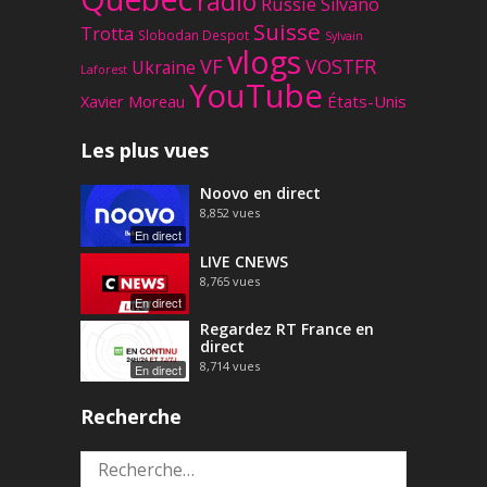
radio
Russie
Silvano
Suisse
Trotta
Slobodan Despot
Sylvain
vlogs
VF
VOSTFR
Ukraine
Laforest
YouTube
Xavier Moreau
États-Unis
Les plus vues
Noovo en direct
8,852
vues
En direct
LIVE CNEWS
8,765
vues
En direct
Regardez RT France en
direct
8,714
vues
En direct
Recherche
Rechercher :