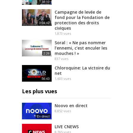
38:10
Campagne de levée de
fond pour la Fondation de
protection des droits
3:04:42
civiques
1,873
vues
Soral : « Ne pas nommer
l’ennemi, c’est enculer les
mouches ! »
2:26
837
vues
Chloroquine: La victoire du
net
56:43
1,603
vues
Les plus vues
Noovo en direct
8,852
vues
En direct
LIVE CNEWS
8,765
vues