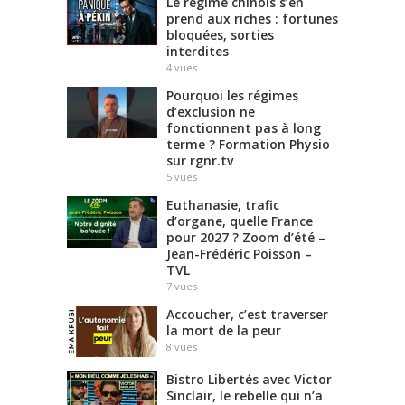
Le régime chinois s’en
prend aux riches : fortunes
bloquées, sorties
interdites
4
vues
Pourquoi les régimes
d’exclusion ne
fonctionnent pas à long
terme ? Formation Physio
sur rgnr.tv
5
vues
Euthanasie, trafic
d’organe, quelle France
pour 2027 ? Zoom d’été –
Jean-Frédéric Poisson –
TVL
7
vues
Accoucher, c’est traverser
la mort de la peur
8
vues
Bistro Libertés avec Victor
Sinclair, le rebelle qui n’a