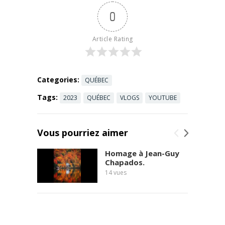
heures en
0
trop et les
signaux
d’alerte.
Article Rating
Dans ...
Read
more
Categories:
QUÉBEC
Tags:
2023
QUÉBEC
VLOGS
YOUTUBE
Vous pourriez aimer
Homage à Jean-Guy
Chapados.
14
vues