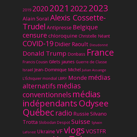
2023
2021
2022
2020
2019
Alexis Cossette-
Alain Soral
Trudel
Belgique
Antipresse
censure
chloroquine
Christelle Néant
COVID-19
Didier Raoult
Dieudonné
France
Donald Trump
Donbass
Gilets jaunes
Francis Cousin
Guerre de Classe
Jean-Dominique Michel
Israël
Julian Assange
médias
Monde
L'Échiquier mondial
LBRY
médias
alternatifs
médias
conventionnels
Odysee
indépendants
Québec
radio
Russie
Silvano
Suisse
Trotta
Slobodan Despot
Sylvain
vlogs
VF
VOSTFR
Ukraine
Laforest