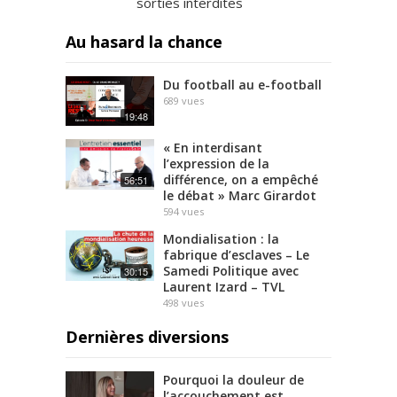
sorties interdites
Au hasard la chance
Du football au e-football
689
vues
19:48
« En interdisant
l’expression de la
différence, on a empêché
56:51
le débat » Marc Girardot
594
vues
Mondialisation : la
fabrique d’esclaves – Le
Samedi Politique avec
30:15
Laurent Izard – TVL
498
vues
Dernières diversions
Pourquoi la douleur de
l’accouchement est