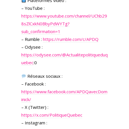
Plateformes vidéo :
– YouTube :
https://www.youtube.com/channel/UChb29
8sZlCxkN0BbyPdWYTg?
sub_confirmation=1
– Rumble :
https://rumble.com/c/APDQ
– Odysee :
https://odysee.com/
@Actualitepolitiqueduq
uebec
:0
Réseaux sociaux :
– Facebook :
https://www.facebook.com/APDQavecDom
inick/
– X (Twitter) :
https://x.com/PolitiqueQuebec
– Instagram :