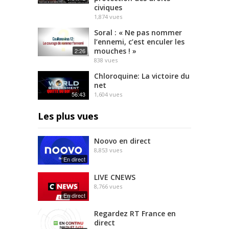
civiques
1,874
vues
Soral : « Ne pas nommer
l’ennemi, c’est enculer les
mouches ! »
2:26
838
vues
Chloroquine: La victoire du
net
56:43
1,604
vues
Les plus vues
Noovo en direct
8,853
vues
En direct
LIVE CNEWS
8,766
vues
En direct
Regardez RT France en
direct