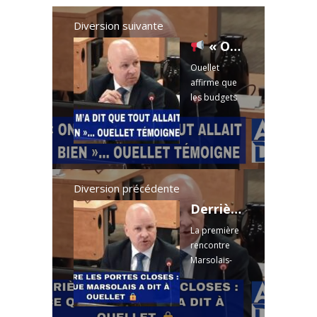
Diversion suivante
« On m’a dit que tout allait bien »… Ouellet témoigne
Ouellet
affirme que
les budgets
CASA étaient
« respectés
», malgré
des avenants
et
incohérence
Diversion précédente
s qui
Derrière les portes closes : ce que Marsolais a dit à Ouellet
soulèvent de
La première
sérieuses
rencontre
questions.
Marsolais-
Le
Ouellet
témoignage
révèle
de ...
Read
tensions RH,
more