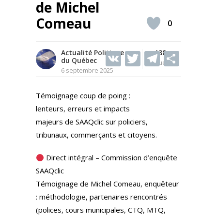
de Michel
Comeau
0
Actualité Politique
V
T
138
T
S
du Québec
Vues
K
w
el
h
6 septembre 2025
itt
e
ar
Témoignage coup de poing :
er
gr
e
lenteurs, erreurs et impacts
a
majeurs de SAAQclic sur policiers,
m
tribunaux, commerçants et citoyens.
Direct intégral – Commission d’enquête
SAAQclic
Témoignage de Michel Comeau, enquêteur
: méthodologie, partenaires rencontrés
(polices, cours municipales, CTQ, MTQ,