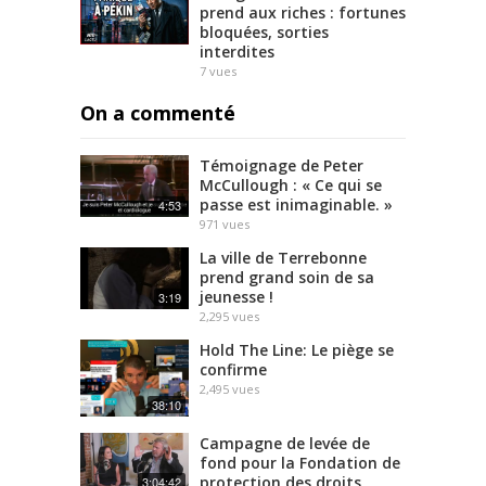
prend aux riches : fortunes
bloquées, sorties
interdites
7
vues
On a commenté
Témoignage de Peter
McCullough : « Ce qui se
passe est inimaginable. »
4:53
971
vues
La ville de Terrebonne
prend grand soin de sa
jeunesse !
3:19
2,295
vues
Hold The Line: Le piège se
confirme
2,495
vues
38:10
Campagne de levée de
fond pour la Fondation de
protection des droits
3:04:42