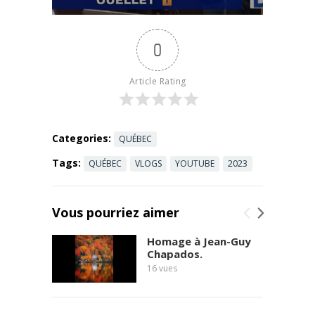
projet CASA
et idée choc :
abaisser
0
l’alcoolémie
à 0.05
Dans cette
Article Rating
vidéo, on
revient sur ...
Read more
Categories:
QUÉBEC
Tags:
QUÉBEC
VLOGS
YOUTUBE
2023
Vous pourriez aimer
Homage à Jean-Guy
Chapados.
16
vues