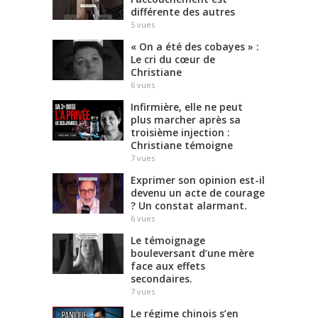
différente des autres
5
vues
« On a été des cobayes » :
Le cri du cœur de
Christiane
6
vues
Infirmière, elle ne peut
plus marcher après sa
troisième injection :
Christiane témoigne
7
vues
Exprimer son opinion est-il
devenu un acte de courage
? Un constat alarmant.
6
vues
Le témoignage
bouleversant d’une mère
face aux effets
secondaires.
7
vues
Le régime chinois s’en