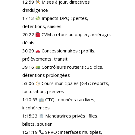
12:59
Mises à jour, directives
d’indulgence
17:13
Impacts DPQ : pertes,
détentions, saisies
20:22
CVM : retour au papier, arriérage,
délais
30:29
Concessionnaires : profils,
prélèvements, transit
39:16
Contrôleurs routiers : 35 clics,
détentions prolongées
53:06
Cours municipales (G4) : reports,
facturation, preuves
1:10:53
CTQ : données tardives,
incohérences
1:15:33
Mandataires privés : files,
billets, soutien
1:21:19
SPVQ : interfaces multiples,