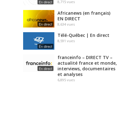
En direct
8,715
vues
Africanews (en français)
EN DIRECT
En direct
8,634
vues
Télé-Québec | En direct
8,591
vues
En direct
franceinfo – DIRECT TV –
actualité france et monde,
interviews, documentaires
En direct
et analyses
6,895
vues