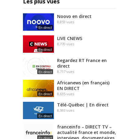
Les plus vues
Noovo en direct
8,859
vues
En direct
LIVE CNEWS
8,770
vues
En direct
Regardez RT France en
direct
En direct
8,717
vues
Africanews (en français)
EN DIRECT
En direct
8,635
vues
Télé-Québec | En direct
8,593
vues
En direct
franceinfo – DIRECT TV –
actualité france et monde,
interviews, documentaires
En direct