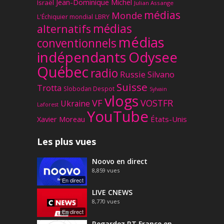
Jean-Dominique Michel
Israël
Julian Assange
médias
Monde
L'Échiquier mondial
LBRY
médias
alternatifs
médias
conventionnels
Odysee
indépendants
Québec
radio
Russie
Silvano
Suisse
Trotta
Slobodan Despot
Sylvain
vlogs
VF
VOSTFR
Ukraine
Laforest
YouTube
Xavier Moreau
États-Unis
Les plus vues
Noovo en direct
8,859
vues
En direct
LIVE CNEWS
8,770
vues
En direct
Regardez RT France en