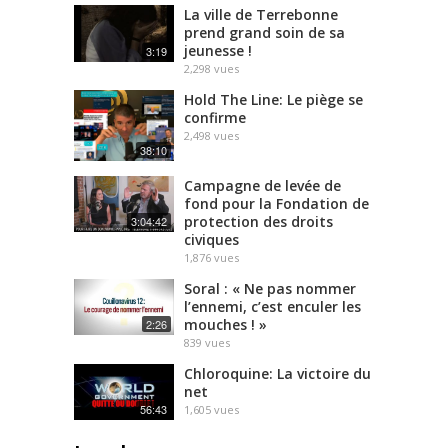
La ville de Terrebonne
prend grand soin de sa
jeunesse !
3:19
2,298
vues
Hold The Line: Le piège se
confirme
2,498
vues
38:10
Campagne de levée de
fond pour la Fondation de
protection des droits
3:04:42
civiques
1,876
vues
Soral : « Ne pas nommer
l’ennemi, c’est enculer les
mouches ! »
2:26
839
vues
Chloroquine: La victoire du
net
56:43
1,605
vues