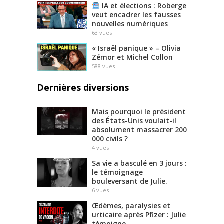
IA et élections : Roberge
veut encadrer les fausses
nouvelles numériques
63
vues
« Israël panique » – Olivia
Zémor et Michel Collon
588
vues
Dernières diversions
Mais pourquoi le président
des États-Unis voulait-il
absolument massacrer 200
000 civils ?
4
vues
Sa vie a basculé en 3 jours :
le témoignage
bouleversant de Julie.
6
vues
Œdèmes, paralysies et
urticaire après Pfizer : Julie
témoigne