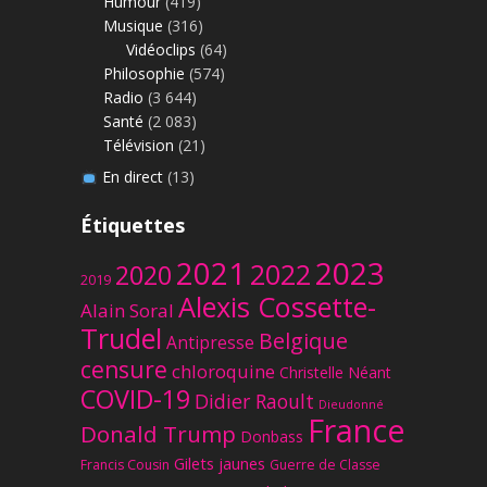
Humour
(419)
Musique
(316)
Vidéoclips
(64)
Philosophie
(574)
Radio
(3 644)
Santé
(2 083)
Télévision
(21)
En direct
(13)
Étiquettes
2023
2021
2022
2020
2019
Alexis Cossette-
Alain Soral
Trudel
Belgique
Antipresse
censure
chloroquine
Christelle Néant
COVID-19
Didier Raoult
Dieudonné
France
Donald Trump
Donbass
Gilets jaunes
Francis Cousin
Guerre de Classe