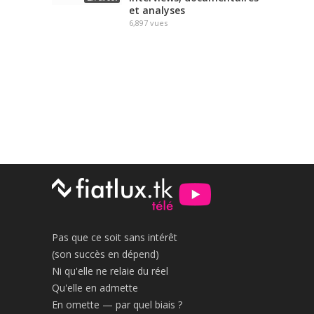
et analyses
6,897
vues
Pas que ce soit sans intérêt
(son succès en dépend)
Ni qu'elle ne relaie du réel
Qu'elle en admette
En omette — par quel biais ?