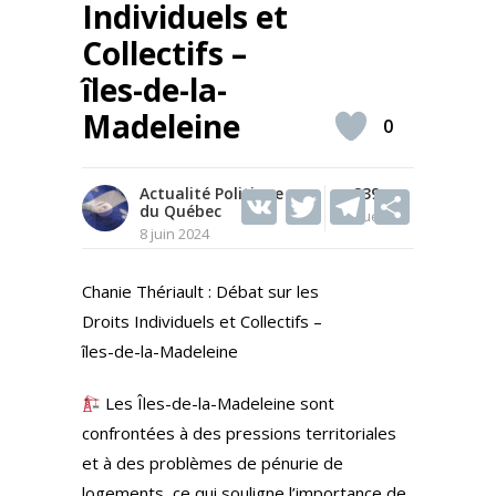
Individuels et
Collectifs –
îles-de-la-
Madeleine
0
Actualité Politique
V
T
239
T
S
du Québec
Vues
K
w
el
h
8 juin 2024
itt
e
ar
Chanie Thériault : Débat sur les
er
gr
e
Droits Individuels et Collectifs –
a
îles-de-la-Madeleine
m
Les Îles-de-la-Madeleine sont
confrontées à des pressions territoriales
et à des problèmes de pénurie de
logements, ce qui souligne l’importance de