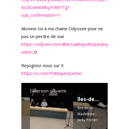
8sZlCxkN0BbyPdWYTg?
sub_confirmation=1
Abonne-toi à ma chaine Odyssee pour ne
pas se perdre de vue
https://odysee.com/
@Actualitepolitiqueduq
uebec
:0
Rejoignez-nous sur X
https://x.com/PolitiqueQuebec
Diversion suivante
îles-de-la-Madeleine - Jacky Poirier : Les incohérences révélées
îles-de-la-
Madeleine -
Jacky Poirier :
Les