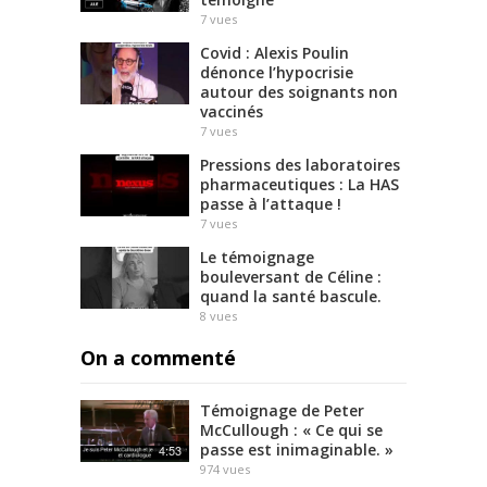
7
vues
Covid : Alexis Poulin
dénonce l’hypocrisie
autour des soignants non
vaccinés
7
vues
Pressions des laboratoires
pharmaceutiques : La HAS
passe à l’attaque !
7
vues
Le témoignage
bouleversant de Céline :
quand la santé bascule.
8
vues
On a commenté
Témoignage de Peter
McCullough : « Ce qui se
passe est inimaginable. »
4:53
974
vues