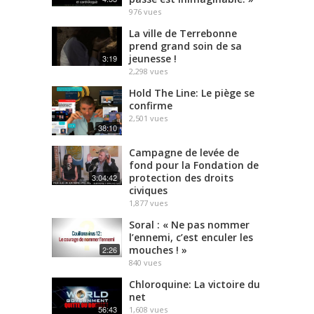
976
vues
La ville de Terrebonne
prend grand soin de sa
jeunesse !
3:19
2,298
vues
Hold The Line: Le piège se
confirme
2,501
vues
38:10
Campagne de levée de
fond pour la Fondation de
protection des droits
3:04:42
civiques
1,877
vues
Soral : « Ne pas nommer
l’ennemi, c’est enculer les
mouches ! »
2:26
840
vues
Chloroquine: La victoire du
net
56:43
1,608
vues