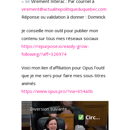
–
Virement Interac : Par courriel à
virement@actualitepolitiqueduquebec.com
Réponse ou validation à donner : Dominick
Je conseille mon outil pour publier mon
contenu sur tous mes réseaux sociaux
https://repurpose.io/easily-grow-
following/?aff=326974
Voici mon lien d’affiliation pour Opus l’outil
que je me sers pour faire mes sous-titres
animés
https://www.opus.pro/?via=654a3b
Diversion suivante
Circonscriptions renommées : un geste plus qu’un symbole - 28 mai 2025
Loi