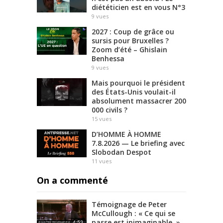
diététicien est en vous N°3
9
vues
2027 : Coup de grâce ou
sursis pour Bruxelles ?
Zoom d’été – Ghislain
Benhessa
9
vues
Mais pourquoi le président
des États-Unis voulait-il
absolument massacrer 200
000 civils ?
15
vues
D’HOMME À HOMME
7.8.2026 — Le briefing avec
Slobodan Despot
11
vues
On a commenté
Témoignage de Peter
McCullough : « Ce qui se
passe est inimaginable. »
4:53