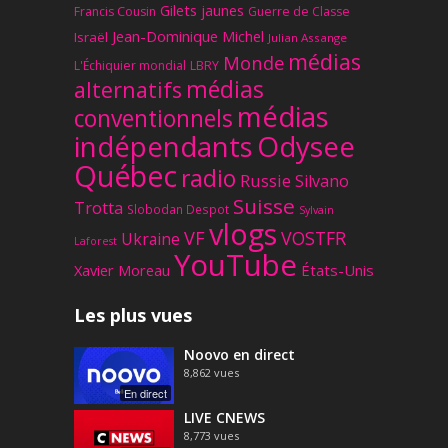
Gilets jaunes
Francis Cousin
Guerre de Classe
Jean-Dominique Michel
Israël
Julian Assange
médias
Monde
L'Échiquier mondial
LBRY
médias
alternatifs
médias
conventionnels
Odysee
indépendants
Québec
radio
Russie
Silvano
Suisse
Trotta
Slobodan Despot
Sylvain
vlogs
VF
VOSTFR
Ukraine
Laforest
YouTube
Xavier Moreau
États-Unis
Les plus vues
Noovo en direct
8,862
vues
En direct
LIVE CNEWS
8,773
vues