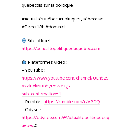
québécois sur la politique.
#ActualitéQuébec #PolitiqueQuébécoise
#Direct18h #dominick
Site officiel :
https://actualitepolitiqueduquebec.com
Plateformes vidéo :
– YouTube :
https://www.youtube.com/channel/UChb29
8sZlCxkN0BbyPdWYTg?
sub_confirmation=1
– Rumble :
https://rumble.com/c/APDQ
– Odysee :
https://odysee.com/
@Actualitepolitiqueduq
uebec
:0