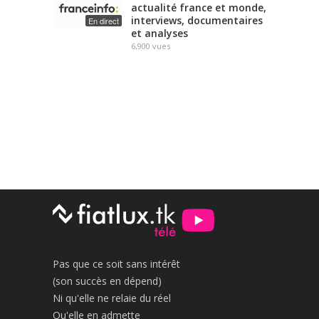
actualité france et monde,
interviews, documentaires
En direct
et analyses
6,900
vues
Pas que ce soit sans intérêt
(son succès en dépend)
Ni qu'elle ne relaie du réel
Qu'elle en admette