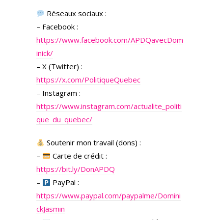
Réseaux sociaux :
– Facebook :
https://www.facebook.com/APDQavecDom
inick/
– X (Twitter) :
https://x.com/PolitiqueQuebec
– Instagram :
https://www.instagram.com/actualite_politi
que_du_quebec/
Soutenir mon travail (dons) :
–
Carte de crédit :
https://bit.ly/DonAPDQ
–
PayPal :
https://www.paypal.com/paypalme/Domini
ckJasmin