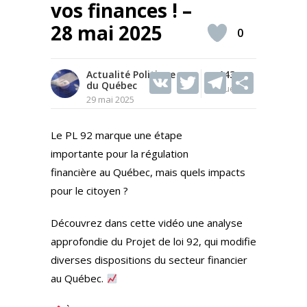
vos finances ! –
28 mai 2025
0
Actualité Politique
V
T
143
T
S
du Québec
Vues
K
w
el
h
29 mai 2025
itt
e
ar
Le PL 92 marque une étape
er
gr
e
importante pour la régulation
a
financière au Québec, mais quels impacts
m
pour le citoyen ?
Découvrez dans cette vidéo une analyse
approfondie du Projet de loi 92, qui modifie
diverses dispositions du secteur financier
au Québec.