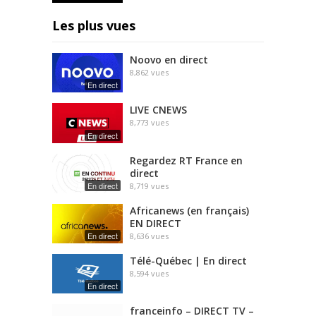
Les plus vues
Noovo en direct
8,862
vues
En direct
LIVE CNEWS
8,773
vues
En direct
Regardez RT France en
direct
En direct
8,719
vues
Africanews (en français)
EN DIRECT
En direct
8,636
vues
Télé-Québec | En direct
8,594
vues
En direct
franceinfo – DIRECT TV –