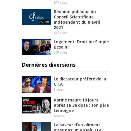
577
vues
Réunion publique du
Conseil Scientifique
Indépendant du 8 avril
53:39
2021
666
vues
Logement: Droit ou Simple
Besoin?
258
vues
Dernières diversions
Le dictateur préféré de la
C.I.A.
9
vues
Karine meurt 18 jours
après sa 3e dose : son père
témoigne
6
vues
La saveur d’un aliment
n’est pas un absolu ! Le