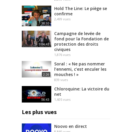
Hold The Line: Le piège se
confirme
2,499
vues
38:10
Campagne de levée de
fond pour la Fondation de
protection des droits
3:04:42
civiques
1,876
vues
Soral : « Ne pas nommer
l’ennemi, c’est enculer les
mouches ! »
2:26
839
vues
Chloroquine: La victoire du
net
56:43
1,605
vues
Les plus vues
Noovo en direct
8,860
vues