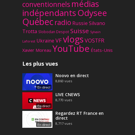
médias
conventionnels
Odysee
indépendants
Québec
radio
Russie
Silvano
Suisse
Trotta
Slobodan Despot
Sylvain
vlogs
VF
VOSTFR
Ukraine
Laforest
YouTube
Xavier Moreau
États-Unis
Les plus vues
Noovo en direct
8,860
vues
En direct
LIVE CNEWS
8,770
vues
En direct
Regardez RT France en
direct
8,717
vues
En direct