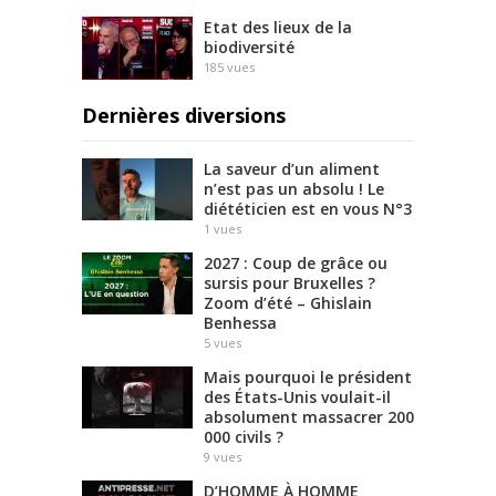
Etat des lieux de la
biodiversité
185
vues
Dernières diversions
La saveur d’un aliment
n’est pas un absolu ! Le
diététicien est en vous N°3
1
vues
2027 : Coup de grâce ou
sursis pour Bruxelles ?
Zoom d’été – Ghislain
Benhessa
5
vues
Mais pourquoi le président
des États-Unis voulait-il
absolument massacrer 200
000 civils ?
9
vues
D’HOMME À HOMME