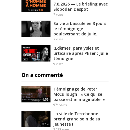
7.8.2026 — Le briefing avec
Slobodan Despot
7
vues
Sa vie a basculé en 3 jours :
le témoignage
bouleversant de Julie.
7
vues
Œdèmes, paralysies et
urticaire après Pfizer : Julie
témoigne
9
vues
On a commenté
Témoignage de Peter
McCullough : « Ce qui se
passe est inimaginable. »
4:53
974
vues
La ville de Terrebonne
prend grand soin de sa
jeunesse !
3:19
2,298
vues