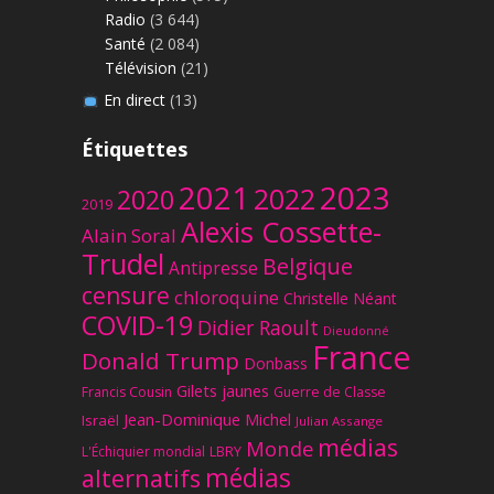
Radio
(3 644)
Santé
(2 084)
Télévision
(21)
En direct
(13)
Étiquettes
2023
2021
2022
2020
2019
Alexis Cossette-
Alain Soral
Trudel
Belgique
Antipresse
censure
chloroquine
Christelle Néant
COVID-19
Didier Raoult
Dieudonné
France
Donald Trump
Donbass
Gilets jaunes
Francis Cousin
Guerre de Classe
Jean-Dominique Michel
Israël
Julian Assange
médias
Monde
L'Échiquier mondial
LBRY
médias
alternatifs