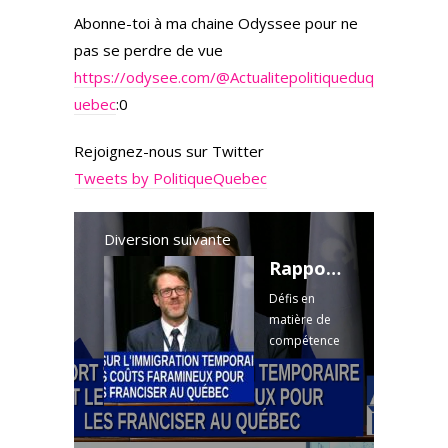
Abonne-toi à ma chaine Odyssee pour ne
pas se perdre de vue
https://odysee.com/
@Actualitepolitiqueduq
uebec
:0
Rejoignez-nous sur Twitter
Tweets by PolitiqueQuebec
Diversion suivante
Rapport sur l'immigration temporaire et les coûts faramineux pour les franciser au Québec.
Défis en
matière de
compétence
s
linguistiques
et impact sur
la langue
française