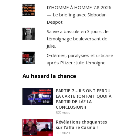
D’HOMME À HOMME 7.8.2026
— Le briefing avec Slobodan
Despot
Sa vie a basculé en 3 jours : le
témoignage bouleversant de
Julie.
Œdèmes, paralysies et urticaire
après Pfizer : Julie témoigne
Au hasard la chance
PARTIE 7 – ILS ONT PERDU
LA CARTE (ON FAIT QUOI À
PARTIR DE LÀ? LA
15:01
CONCLUSION!)
570
vues
Révélations choquantes
sur l’affaire Casino !
306
vues