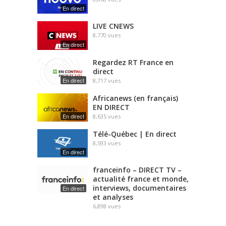
En direct
LIVE CNEWS
8,770
vues
En direct
Regardez RT France en
direct
En direct
8,717
vues
Africanews (en français)
EN DIRECT
En direct
8,635
vues
Télé-Québec | En direct
8,593
vues
En direct
franceinfo – DIRECT TV –
actualité france et monde,
interviews, documentaires
En direct
et analyses
6,898
vues