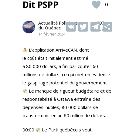
Dit PSPP
0
Actualité Politique
V
T
397
T
S
du Québec
Vues
K
w
el
h
14 février 2024
itt
e
ar
L’application ArriveCAN, dont
er
gr
e
le coût était initialement estimé
a
à 80 000 dollars, a fini par coûter 60
m
millions de dollars, ce qui met en évidence
le gaspillage potentiel du gouvernement.
Le manque de rigueur budgétaire et de
responsabilité à Ottawa entraîne des
dépenses inutiles, 80 000 dollars se
transformant en un 60 million de dollars.
00:00
Le Parti québécois veut