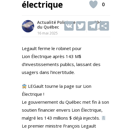
électrique
0
Actualité Politique
V
T
294
T
S
du Québec
Vues
K
w
el
h
16 mai 2025
itt
e
ar
Legault ferme le robinet pour
er
gr
e
Lion Électrique après 143 M$
a
d’investissements publics, laissant des
m
usagers dans l’incertitude.
LEGault tourne la page sur Lion
Électrique !
Le gouvernement du Québec met fin à son
soutien financier envers Lion Électrique,
malgré les 143 millions $ déjà injectés.
Le premier ministre François Legault