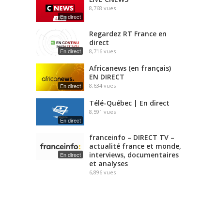
8,768
vues
En direct
Regardez RT France en
direct
En direct
8,716
vues
Africanews (en français)
EN DIRECT
En direct
8,634
vues
Télé-Québec | En direct
8,591
vues
En direct
franceinfo – DIRECT TV –
actualité france et monde,
interviews, documentaires
En direct
et analyses
6,896
vues