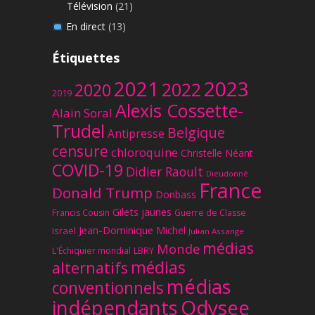
Télévision
(21)
En direct
(13)
Étiquettes
2023
2021
2022
2020
2019
Alexis Cossette-
Alain Soral
Trudel
Belgique
Antipresse
censure
chloroquine
Christelle Néant
COVID-19
Didier Raoult
Dieudonné
France
Donald Trump
Donbass
Gilets jaunes
Francis Cousin
Guerre de Classe
Jean-Dominique Michel
Israël
Julian Assange
médias
Monde
L'Échiquier mondial
LBRY
médias
alternatifs
médias
conventionnels
Odysee
indépendants