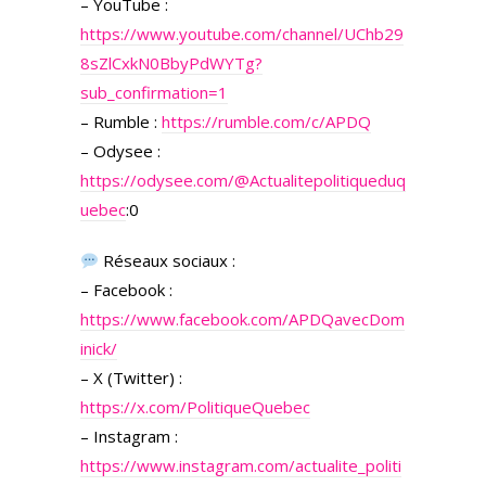
– YouTube :
https://www.youtube.com/channel/UChb29
8sZlCxkN0BbyPdWYTg?
sub_confirmation=1
– Rumble :
https://rumble.com/c/APDQ
– Odysee :
https://odysee.com/
@Actualitepolitiqueduq
uebec
:0
Réseaux sociaux :
– Facebook :
https://www.facebook.com/APDQavecDom
inick/
– X (Twitter) :
https://x.com/PolitiqueQuebec
– Instagram :
https://www.instagram.com/actualite_politi