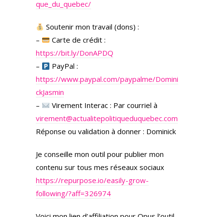
que_du_quebec/
Soutenir mon travail (dons) :
–
Carte de crédit :
https://bit.ly/DonAPDQ
–
PayPal :
https://www.paypal.com/paypalme/Domini
ckJasmin
–
Virement Interac : Par courriel à
virement@actualitepolitiqueduquebec.com
Réponse ou validation à donner : Dominick
Je conseille mon outil pour publier mon
contenu sur tous mes réseaux sociaux
https://repurpose.io/easily-grow-
following/?aff=326974
Voici mon lien d’affiliation pour Opus l’outil