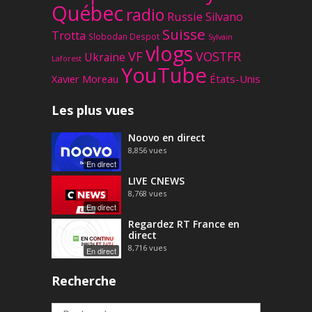
Québec
radio
Russie
Silvano
Suisse
Trotta
Slobodan Despot
Sylvain
vlogs
VF
VOSTFR
Ukraine
Laforest
YouTube
Xavier Moreau
États-Unis
Les plus vues
Noovo en direct
8,856
vues
En direct
LIVE CNEWS
8,768
vues
En direct
Regardez RT France en
direct
8,716
vues
En direct
Recherche
Rechercher :