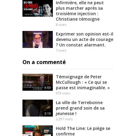
Infirmière, elle ne peut
plus marcher après sa
troisième injection :
Christiane témoigne
8
vues
Exprimer son opinion est-il
devenu un acte de courage
? Un constat alarmant.
7
vues
On a commenté
Témoignage de Peter
McCullough : « Ce qui se
passe est inimaginable. »
4:53
972
vues
La ville de Terrebonne
prend grand soin de sa
jeunesse !
3:19
2,297
vues
Hold The Line: Le piège se
confirme