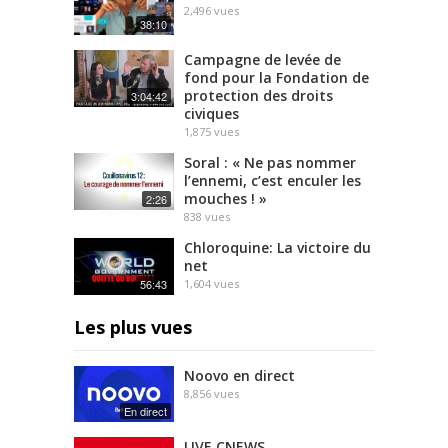
2,496
vues
38:10
Campagne de levée de
fond pour la Fondation de
protection des droits
3:04:42
civiques
1,875
vues
Soral : « Ne pas nommer
l’ennemi, c’est enculer les
mouches ! »
2:26
838
vues
Chloroquine: La victoire du
net
56:43
1,604
vues
Les plus vues
Noovo en direct
8,856
vues
En direct
LIVE CNEWS