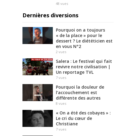
48
vues
Dernières diversions
Pourquoi on a toujours
« de la place » pour le
dessert ? Le diététicien est
en vous N°2
2
vues
Salera : Le festival qui fait
revivre notre civilisation |
Un reportage TVL
7
vues
Pourquoi la douleur de
l’accouchement est
différente des autres
8
vues
« On a été des cobayes » :
Le cri du cœur de
Christiane
7
vues