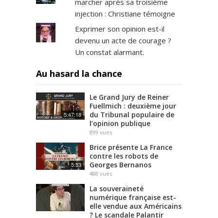
marcher après sa troisième
injection : Christiane témoigne
Exprimer son opinion est-il
devenu un acte de courage ?
Un constat alarmant.
Au hasard la chance
Le Grand Jury de Reiner
Fuellmich : deuxième jour
du Tribunal populaire de
5:47:18
l’opinion publique
899
vues
Brice présente La France
contre les robots de
Georges Bernanos
5:53
488
vues
La souveraineté
numérique française est-
elle vendue aux Américains
? Le scandale Palantir