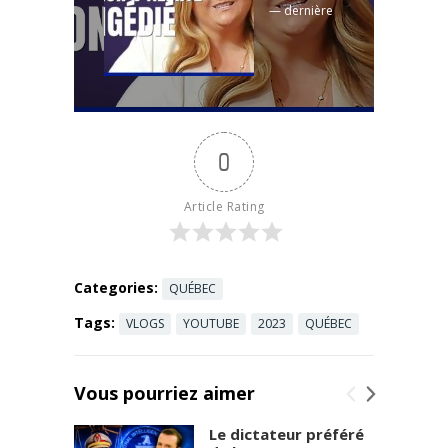
— dernière
après 29 ...
période de
Read more
questions de
la 43e
législature.
La filière
batterie
0
domine les
débats : le ...
Read more
Article Rating
Categories:
QUÉBEC
Tags:
VLOGS
YOUTUBE
2023
QUÉBEC
Vous pourriez aimer
Le dictateur préféré