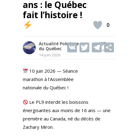
ans : le Québec
fait l’histoire !
0
Actualité Politique
V
T
105
T
S
du Québec
Vues
K
w
el
h
14 juin 2026
itt
e
ar
10 juin 2026 — Séance
er
gr
e
marathon à l’Assemblée
a
nationale du Québec !
m
Le PL9 interdit les boissons
énergisantes aux moins de 16 ans — une
première au Canada, né du décès de
Zachary Miron.