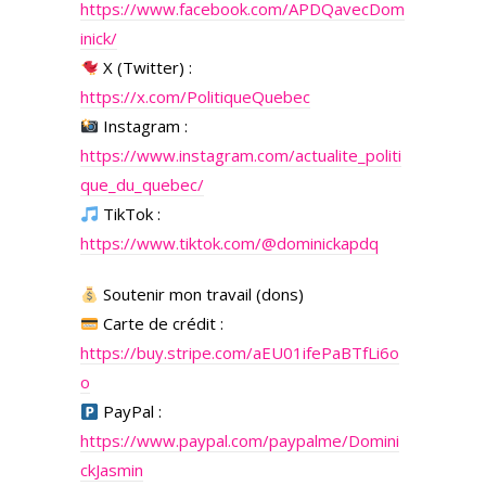
https://www.facebook.com/APDQavecDom
inick/
X (Twitter) :
https://x.com/PolitiqueQuebec
Instagram :
https://www.instagram.com/actualite_politi
que_du_quebec/
TikTok :
https://www.tiktok.com/@dominickapdq
Soutenir mon travail (dons)
Carte de crédit :
https://buy.stripe.com/aEU01ifePaBTfLi6o
o
PayPal :
https://www.paypal.com/paypalme/Domini
ckJasmin