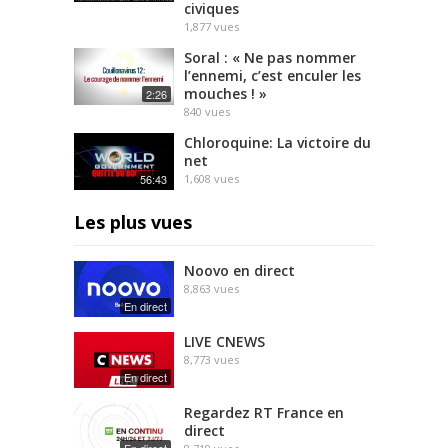
civiques
1,877
vues
Soral : « Ne pas nommer
l’ennemi, c’est enculer les
mouches ! »
2:26
840
vues
Chloroquine: La victoire du
net
56:43
1,608
vues
Les plus vues
Noovo en direct
8,863
vues
En direct
LIVE CNEWS
8,773
vues
En direct
Regardez RT France en
direct