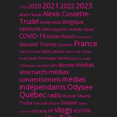
2023
2021
2022
2020
2019
Alexis Cossette-
Alain Soral
Trudel
Belgique
Antipresse
censure
chloroquine
Christelle Néant
COVID-19
Didier Raoult
Dieudonné
France
Donald Trump
Donbass
Gilets jaunes
Francis Cousin
Guerre de Classe
Jean-Dominique Michel
Israël
Julian Assange
médias
Monde
L'Échiquier mondial
LBRY
médias
alternatifs
médias
conventionnels
Odysee
indépendants
Québec
radio
Russie
Silvano
Suisse
Trotta
Slobodan Despot
Sylvain
vlogs
VF
VOSTFR
Ukraine
Laforest