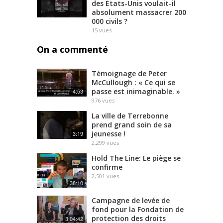
des États-Unis voulait-il
absolument massacrer 200
000 civils ?
15
vues
On a commenté
Témoignage de Peter
McCullough : « Ce qui se
passe est inimaginable. »
4:53
976
vues
La ville de Terrebonne
prend grand soin de sa
jeunesse !
3:19
2,299
vues
Hold The Line: Le piège se
confirme
2,501
vues
38:10
Campagne de levée de
fond pour la Fondation de
protection des droits
3:04:42