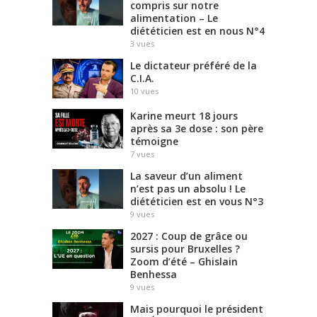
compris sur notre
alimentation – Le
diététicien est en nous N°4
3
vues
Le dictateur préféré de la
C.I.A.
10
vues
Karine meurt 18 jours
après sa 3e dose : son père
témoigne
7
vues
La saveur d’un aliment
n’est pas un absolu ! Le
diététicien est en vous N°3
9
vues
2027 : Coup de grâce ou
sursis pour Bruxelles ?
Zoom d’été – Ghislain
Benhessa
9
vues
Mais pourquoi le président