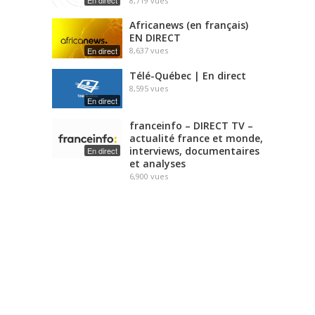
En direct
8,719
vues
Africanews (en français)
EN DIRECT
En direct
8,637
vues
Télé-Québec | En direct
8,595
vues
En direct
franceinfo – DIRECT TV –
actualité france et monde,
interviews, documentaires
En direct
et analyses
6,900
vues