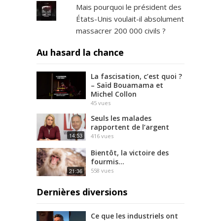
Mais pourquoi le président des
États-Unis voulait-il absolument
massacrer 200 000 civils ?
Au hasard la chance
La fascisation, c’est quoi ?
– Saïd Bouamama et
Michel Collon
45
vues
Seuls les malades
rapportent de l’argent
14:53
416
vues
Bientôt, la victoire des
fourmis…
21:36
558
vues
Dernières diversions
Ce que les industriels ont