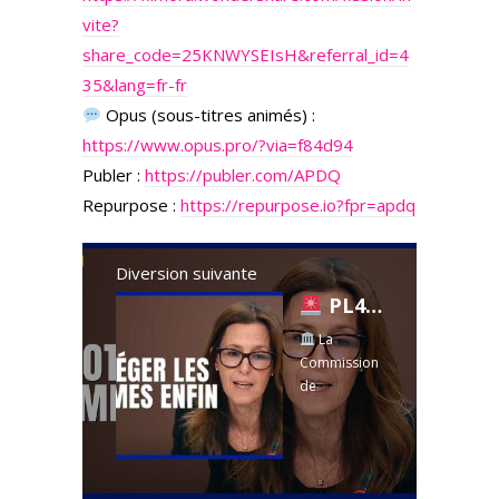
vite?
share_code=25KNWYSEIsH&referral_id=4
35&lang=fr-fr
Opus (sous-titres animés) :
https://www.opus.pro/?via=f84d94
Publer :
https://publer.com/APDQ
Repurpose :
https://repurpose.io?fpr=apdq
Diversion suivante
PL4 : enfin une loi pour stopper les féminicides au Québec?
La
Commission
de
l'aménagem
ent du
territoire
entame les