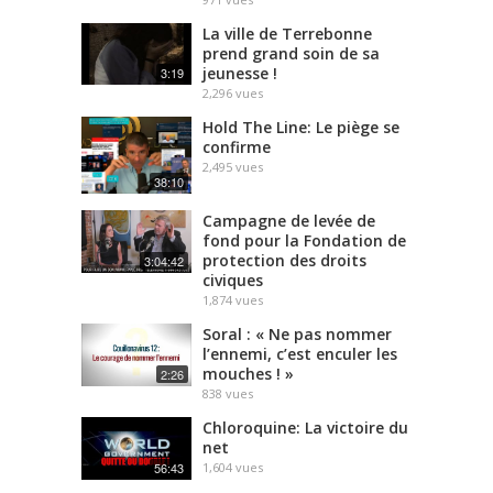
La ville de Terrebonne
prend grand soin de sa
jeunesse !
3:19
2,296
vues
Hold The Line: Le piège se
confirme
2,495
vues
38:10
Campagne de levée de
fond pour la Fondation de
protection des droits
3:04:42
civiques
1,874
vues
Soral : « Ne pas nommer
l’ennemi, c’est enculer les
mouches ! »
2:26
838
vues
Chloroquine: La victoire du
net
56:43
1,604
vues