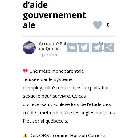
d’aide
gouvernement
ale
0
Actualité Politique
V
T
91
T
S
du Québec
Vues
K
w
el
h
1 juin 2026
itt
e
ar
Une mère monoparentale
er
gr
e
refusée par le système
a
d’employabilité tombe dans l’exploitation
m
sexuelle pour survivre. Ce cas
bouleversant, soulevé lors de l’étude des
crédits, met en lumière les angles morts du
filet social québécois.
Des OBNL comme Horizon Carrière