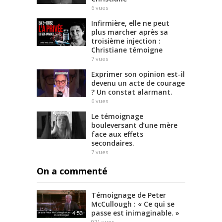
6
vues
Infirmière, elle ne peut
plus marcher après sa
troisième injection :
Christiane témoigne
7
vues
Exprimer son opinion est-il
devenu un acte de courage
? Un constat alarmant.
6
vues
Le témoignage
bouleversant d’une mère
face aux effets
secondaires.
7
vues
On a commenté
Témoignage de Peter
McCullough : « Ce qui se
passe est inimaginable. »
4:53
971
vues