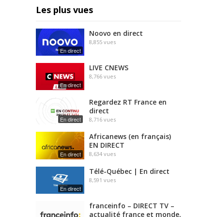
Les plus vues
Noovo en direct
8,855
vues
En direct
LIVE CNEWS
8,766
vues
En direct
Regardez RT France en
direct
En direct
8,716
vues
Africanews (en français)
EN DIRECT
En direct
8,634
vues
Télé-Québec | En direct
8,591
vues
En direct
franceinfo – DIRECT TV –
actualité france et monde,