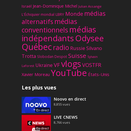
Jean-Dominique Michel
Israël
Julian Assange
médias
Monde
L'Échiquier mondial
LBRY
médias
alternatifs
médias
conventionnels
Odysee
indépendants
Québec
radio
Russie
Silvano
Suisse
Trotta
Slobodan Despot
Sylvain
vlogs
VF
VOSTFR
Ukraine
Laforest
YouTube
Xavier Moreau
États-Unis
Les plus vues
Noovo en direct
8,855
vues
En direct
LIVE CNEWS
8,766
vues
En direct