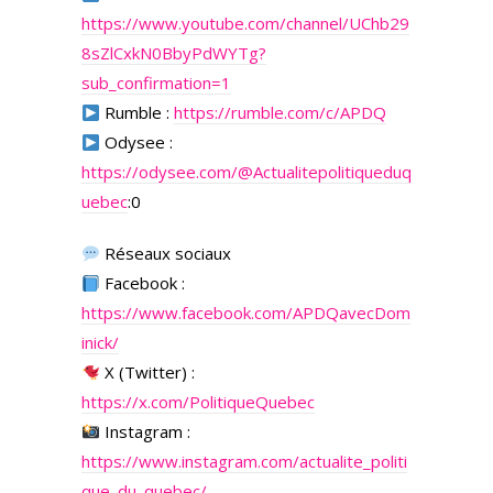
https://www.youtube.com/channel/UChb29
8sZlCxkN0BbyPdWYTg?
sub_confirmation=1
Rumble :
https://rumble.com/c/APDQ
Odysee :
https://odysee.com/
@Actualitepolitiqueduq
uebec
:0
Réseaux sociaux
Facebook :
https://www.facebook.com/APDQavecDom
inick/
X (Twitter) :
https://x.com/PolitiqueQuebec
Instagram :
https://www.instagram.com/actualite_politi
que_du_quebec/