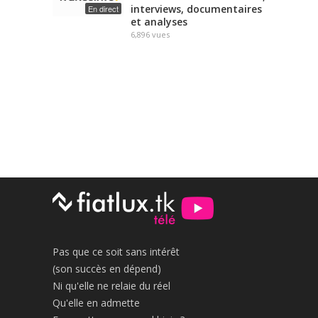
interviews, documentaires
En direct
et analyses
6,896
vues
Pas que ce soit sans intérêt
(son succès en dépend)
Ni qu'elle ne relaie du réel
Qu'elle en admette