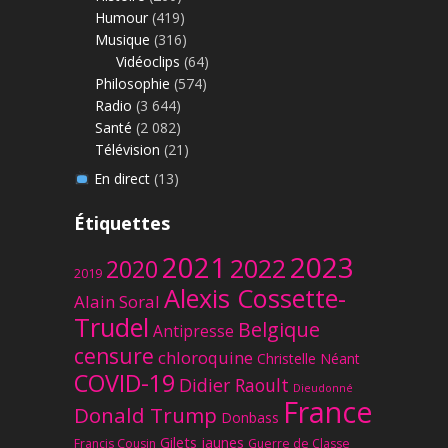
Humour
(419)
Musique
(316)
Vidéoclips
(64)
Philosophie
(574)
Radio
(3 644)
Santé
(2 082)
Télévision
(21)
En direct
(13)
Étiquettes
2023
2021
2022
2020
2019
Alexis Cossette-
Alain Soral
Trudel
Belgique
Antipresse
censure
chloroquine
Christelle Néant
COVID-19
Didier Raoult
Dieudonné
France
Donald Trump
Donbass
Gilets jaunes
Francis Cousin
Guerre de Classe