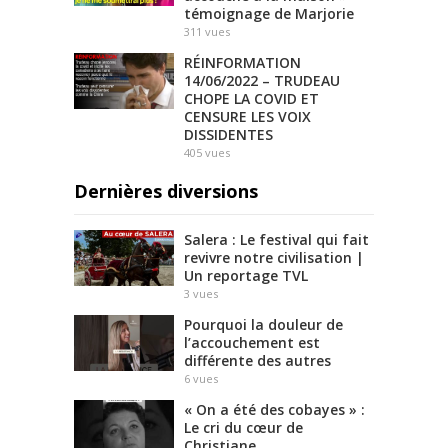
témoignage de Marjorie
311
vues
RÉINFORMATION
14/06/2022 – TRUDEAU
CHOPE LA COVID ET
CENSURE LES VOIX
DISSIDENTES
405
vues
Dernières diversions
Salera : Le festival qui fait
revivre notre civilisation |
Un reportage TVL
3
vues
Pourquoi la douleur de
l’accouchement est
différente des autres
6
vues
« On a été des cobayes » :
Le cri du cœur de
Christiane