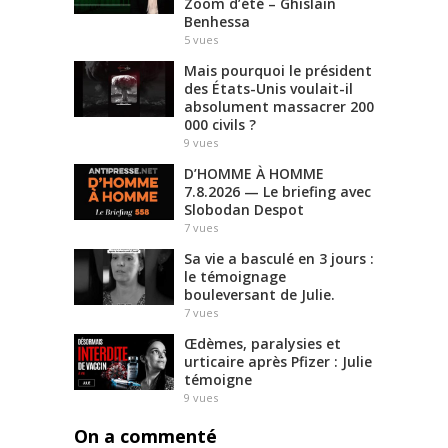
Zoom d’été – Ghislain
Benhessa
5
vues
Mais pourquoi le président
des États-Unis voulait-il
absolument massacrer 200
000 civils ?
9
vues
D’HOMME À HOMME
7.8.2026 — Le briefing avec
Slobodan Despot
7
vues
Sa vie a basculé en 3 jours :
le témoignage
bouleversant de Julie.
7
vues
Œdèmes, paralysies et
urticaire après Pfizer : Julie
témoigne
9
vues
On a commenté