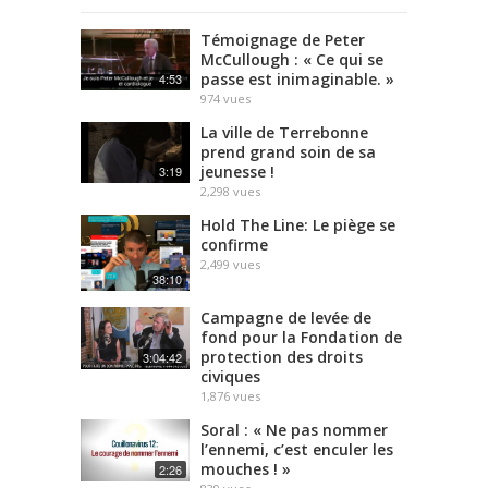
Témoignage de Peter
McCullough : « Ce qui se
passe est inimaginable. »
4:53
974
vues
La ville de Terrebonne
prend grand soin de sa
jeunesse !
3:19
2,298
vues
Hold The Line: Le piège se
confirme
2,499
vues
38:10
Campagne de levée de
fond pour la Fondation de
protection des droits
3:04:42
civiques
1,876
vues
Soral : « Ne pas nommer
l’ennemi, c’est enculer les
mouches ! »
2:26