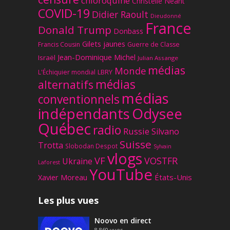
chloroquine
Christelle Néant
COVID-19
Didier Raoult
Dieudonné
France
Donald Trump
Donbass
Gilets jaunes
Francis Cousin
Guerre de Classe
Jean-Dominique Michel
Israël
Julian Assange
médias
Monde
L'Échiquier mondial
LBRY
médias
alternatifs
médias
conventionnels
Odysee
indépendants
Québec
radio
Russie
Silvano
Suisse
Trotta
Slobodan Despot
Sylvain
vlogs
VF
VOSTFR
Ukraine
Laforest
YouTube
Xavier Moreau
États-Unis
Les plus vues
Noovo en direct
8,860
vues