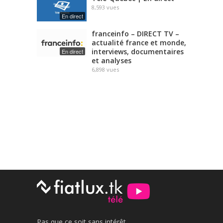
8,593
vues
En direct
franceinfo – DIRECT TV –
actualité france et monde,
interviews, documentaires
En direct
et analyses
6,898
vues
Pas que ce soit sans intérêt