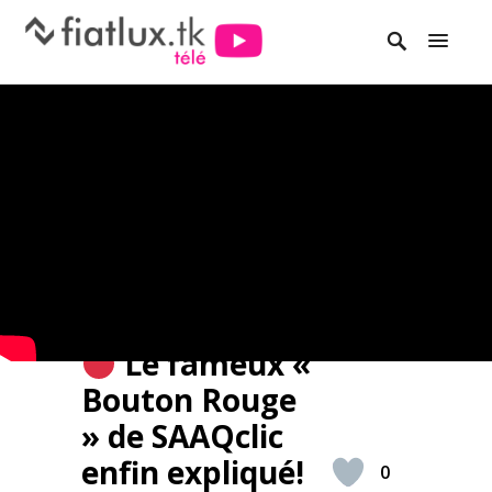
Le fameux «
Bouton Rouge
» de SAAQclic
enfin expliqué!
0