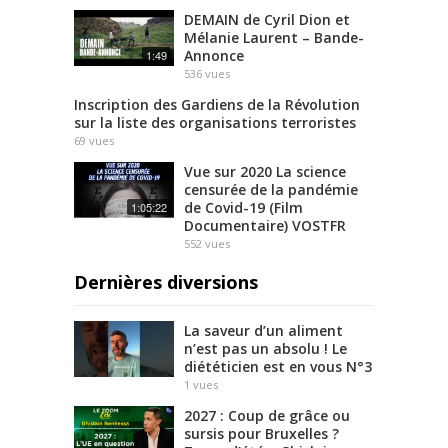
DEMAIN de Cyril Dion et
Mélanie Laurent – Bande-
Annonce
1:49
536
vues
Inscription des Gardiens de la Révolution
sur la liste des organisations terroristes
69
vues
Vue sur 2020 La science
censurée de la pandémie
de Covid-19 (Film
1:05:22
Documentaire) VOSTFR
552
vues
Dernières diversions
La saveur d’un aliment
n’est pas un absolu ! Le
diététicien est en vous N°3
1
vues
2027 : Coup de grâce ou
sursis pour Bruxelles ?