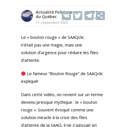
Actualité Politique
V
T
211
T
S
du Québec
Vues
K
w
el
h
11 septembre 2025
itt
e
ar
Le « bouton rouge » de SAAQclic
er
gr
e
n’était pas une magie, mais une
a
solution d’urgence pour réduire les files
m
d’attente.
Le fameux “Bouton Rouge” de SAAQclic
expliqué!
Dans cette vidéo, on revient sur un terme
devenu presque mythique : le « bouton
rouge ». Souvent évoqué comme une
solution miracle à la crise des files
d’attente de la SAAQ, il ne s’agissait en