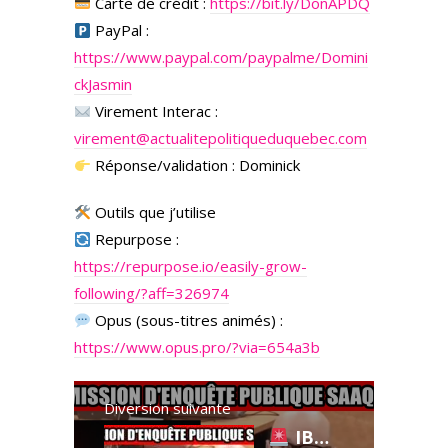
Carte de crédit :
https://bit.ly/DonAPDQ
PayPal :
https://www.paypal.com/paypalme/Domini
ckJasmin
Virement Interac :
virement@actualitepolitiqueduquebec.com
Réponse/validation : Dominick
Outils que j’utilise
Repurpose :
https://repurpose.io/easily-grow-
following/?aff=326974
Opus (sous-titres animés) :
https://www.opus.pro/?via=654a3b
Diversion suivante
IBM & LGS ont dit OUI : le feu vert à SAAQclic!