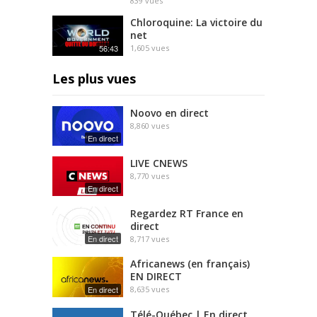
839
vues
Chloroquine: La victoire du
net
56:43
1,605
vues
Les plus vues
Noovo en direct
8,860
vues
En direct
LIVE CNEWS
8,770
vues
En direct
Regardez RT France en
direct
En direct
8,717
vues
Africanews (en français)
EN DIRECT
En direct
8,635
vues
Télé-Québec | En direct