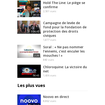
Hold The Line: Le piège se
confirme
2,501
vues
38:10
Campagne de levée de
fond pour la Fondation de
protection des droits
3:04:42
civiques
1,877
vues
Soral : « Ne pas nommer
l’ennemi, c’est enculer les
mouches ! »
2:26
840
vues
Chloroquine: La victoire du
net
56:43
1,606
vues
Les plus vues
Noovo en direct
8,862
vues