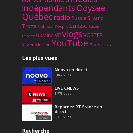
Odysee
indépendants
Québec
radio
Russie
Silvano
Suisse
Trotta
Slobodan Despot
Sylvain
vlogs
VF
VOSTFR
Ukraine
Laforest
YouTube
Xavier Moreau
États-Unis
Les plus vues
Noovo en direct
8,862
vues
En direct
LIVE CNEWS
8,773
vues
En direct
Regardez RT France en
direct
8,718
vues
En direct
Recherche