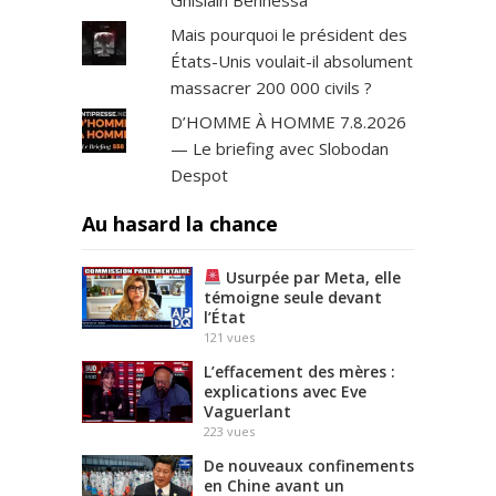
Ghislain Benhessa
Mais pourquoi le président des
États-Unis voulait-il absolument
massacrer 200 000 civils ?
D’HOMME À HOMME 7.8.2026
— Le briefing avec Slobodan
Despot
Au hasard la chance
Usurpée par Meta, elle
témoigne seule devant
l’État
121
vues
L’effacement des mères :
explications avec Eve
Vaguerlant
223
vues
De nouveaux confinements
en Chine avant un