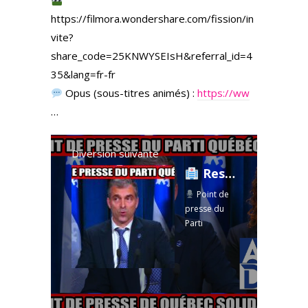
https://filmora.wondershare.com/fission/in
vite?
share_code=25KNWYSEIsH&referral_id=4
35&lang=fr-fr
Opus (sous-titres animés) :
https://ww
…
Diversion suivante
Ressources intermédiaires : le PQ exige qu'on cesse d'être patient!
Point de
presse du
Parti
québécois —
plusieurs
dossiers
chauds en
rafale!
Le