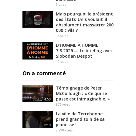
9
vues
Mais pourquoi le président
des États-Unis voulait-il
absolument massacrer 200
000 civils ?
14
vues
D’HOMME À HOMME
7.8.2026 — Le briefing avec
Slobodan Despot
10
vues
On a commenté
Témoignage de Peter
McCullough : « Ce qui se
passe est inimaginable. »
4:53
976
vues
La ville de Terrebonne
prend grand soin de sa
jeunesse !
3:19
2,298
vues