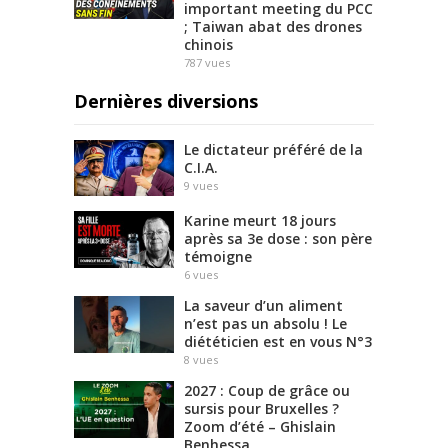
important meeting du PCC
; Taiwan abat des drones
chinois
787
vues
Dernières diversions
Le dictateur préféré de la
C.I.A.
9
vues
Karine meurt 18 jours
après sa 3e dose : son père
témoigne
6
vues
La saveur d’un aliment
n’est pas un absolu ! Le
diététicien est en vous N°3
8
vues
2027 : Coup de grâce ou
sursis pour Bruxelles ?
Zoom d’été – Ghislain
Benhessa