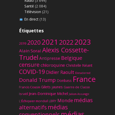
Radio
(3 644)
Santé
(2 084)
Télévision
(21)
En direct
(13)
Étiquettes
2023
2021
2022
2020
2019
Alexis Cossette-
Alain Soral
Trudel
Belgique
Antipresse
censure
chloroquine
Christelle Néant
COVID-19
Didier Raoult
Dieudonné
France
Donald Trump
Donbass
Gilets jaunes
Francis Cousin
Guerre de Classe
Jean-Dominique Michel
Israël
Julian Assange
médias
Monde
L'Échiquier mondial
LBRY
médias
alternatifs
médias
conventionnels