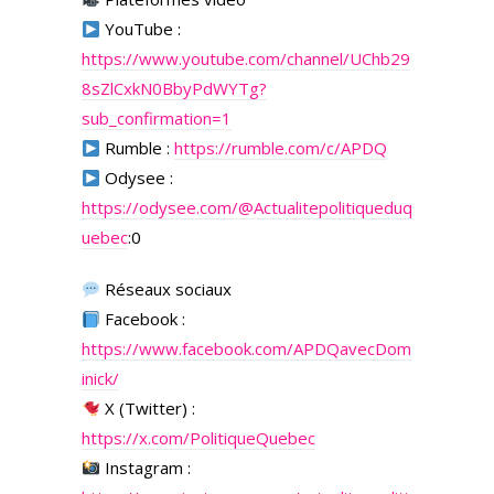
YouTube :
https://www.youtube.com/channel/UChb29
8sZlCxkN0BbyPdWYTg?
sub_confirmation=1
Rumble :
https://rumble.com/c/APDQ
Odysee :
https://odysee.com/
@Actualitepolitiqueduq
uebec
:0
Réseaux sociaux
Facebook :
https://www.facebook.com/APDQavecDom
inick/
X (Twitter) :
https://x.com/PolitiqueQuebec
Instagram :