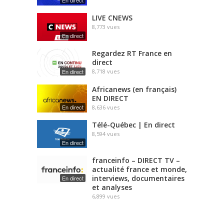
En direct
LIVE CNEWS
8,773
vues
En direct
Regardez RT France en
direct
En direct
8,718
vues
Africanews (en français)
EN DIRECT
En direct
8,636
vues
Télé-Québec | En direct
8,594
vues
En direct
franceinfo – DIRECT TV –
actualité france et monde,
interviews, documentaires
En direct
et analyses
6,899
vues