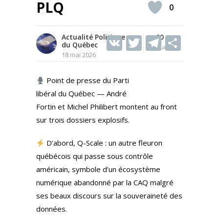
PLQ
0
Actualité Politique
V
T
80
T
S
du Québec
Vues
K
w
el
h
18 mai 2026
itt
e
ar
Point de presse du Parti
er
gr
e
libéral du Québec — André
a
Fortin et Michel Philibert montent au front
m
sur trois dossiers explosifs.
D’abord, Q-Scale : un autre fleuron
québécois qui passe sous contrôle
américain, symbole d’un écosystème
numérique abandonné par la CAQ malgré
ses beaux discours sur la souveraineté des
données.