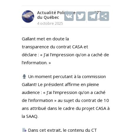
Actualité Politique
V
T
277
T
S
du Québec
Vues
K
w
el
h
4 octobre 2025
itt
e
ar
Gallant met en doute la
er
gr
e
transparence du contrat CASA et
a
déclare : « J’ai l’impression qu’on a caché de
m
l’information. »
Un moment percutant à la commission
Gallant! Le président affirme en pleine
audience : « J’ai l’impression qu’on a caché
de l’information » au sujet du contrat de 10
ans attribué dans le cadre du projet CASA à
la SAAQ.
Dans cet extrait, le contenu du CT