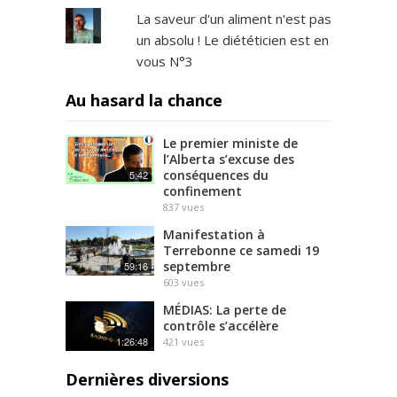
La saveur d'un aliment n'est pas
un absolu ! Le diététicien est en
vous N°3
Au hasard la chance
Le premier ministe de
l’Alberta s’excuse des
conséquences du
5:42
confinement
837
vues
Manifestation à
Terrebonne ce samedi 19
septembre
59:16
603
vues
MÉDIAS: La perte de
contrôle s’accélère
1:26:48
421
vues
Dernières diversions