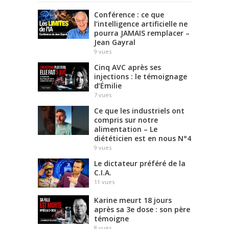
Conférence : ce que
l’intelligence artificielle ne
pourra JAMAIS remplacer –
Jean Gayral
9
vues
Cinq AVC après ses
injections : le témoignage
d’Émilie
7
vues
Ce que les industriels ont
compris sur notre
alimentation – Le
diététicien est en nous N°4
9
vues
Le dictateur préféré de la
C.I.A.
11
vues
Karine meurt 18 jours
après sa 3e dose : son père
témoigne
8
vues