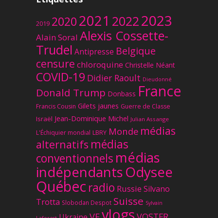
2023
2021
2022
2020
2019
Alexis Cossette-
Alain Soral
Trudel
Belgique
Antipresse
censure
chloroquine
Christelle Néant
COVID-19
Didier Raoult
Dieudonné
France
Donald Trump
Donbass
Gilets jaunes
Francis Cousin
Guerre de Classe
Jean-Dominique Michel
Israël
Julian Assange
médias
Monde
L'Échiquier mondial
LBRY
médias
alternatifs
médias
conventionnels
Odysee
indépendants
Québec
radio
Russie
Silvano
Suisse
Trotta
Slobodan Despot
Sylvain
vlogs
VF
VOSTFR
Ukraine