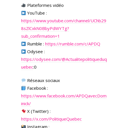
Plateformes vidéo
YouTube :
https://www.youtube.com/channel/UChb29
8sZlCxkN0BbyPdWYTg?
sub_confirmation=1
Rumble :
https://rumble.com/c/APDQ
Odysee :
https://odysee.com/
@Actualitepolitiqueduq
uebec
:0
Réseaux sociaux
Facebook :
https://www.facebook.com/APDQavecDom
inick/
X (Twitter) :
https://x.com/PolitiqueQuebec
Instagram :