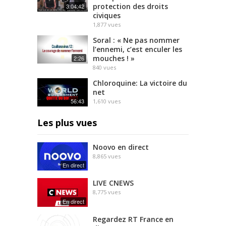
protection des droits
3:04:42
civiques
1,877
vues
Soral : « Ne pas nommer
l’ennemi, c’est enculer les
mouches ! »
2:26
840
vues
Chloroquine: La victoire du
net
56:43
1,610
vues
Les plus vues
Noovo en direct
8,865
vues
En direct
LIVE CNEWS
8,775
vues
En direct
Regardez RT France en