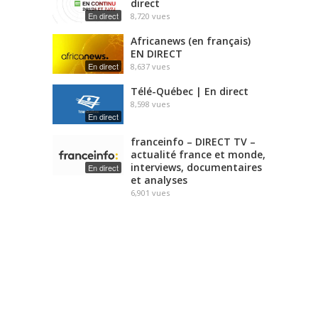
direct
En direct
8,720
vues
Africanews (en français)
EN DIRECT
En direct
8,637
vues
Télé-Québec | En direct
8,598
vues
En direct
franceinfo – DIRECT TV –
actualité france et monde,
interviews, documentaires
En direct
et analyses
6,901
vues