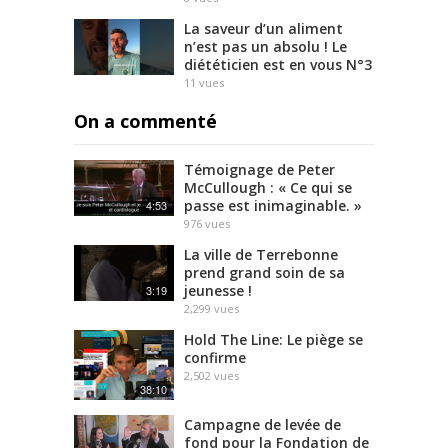
La saveur d’un aliment
n’est pas un absolu ! Le
diététicien est en vous N°3
11
vues
On a commenté
Témoignage de Peter
McCullough : « Ce qui se
passe est inimaginable. »
4:53
976
vues
La ville de Terrebonne
prend grand soin de sa
jeunesse !
3:19
2,299
vues
Hold The Line: Le piège se
confirme
2,502
vues
38:10
Campagne de levée de
fond pour la Fondation de