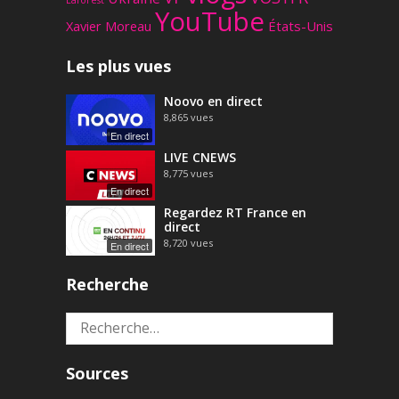
Laforest
YouTube
Xavier Moreau
États-Unis
Les plus vues
Noovo en direct
8,865
vues
En direct
LIVE CNEWS
8,775
vues
En direct
Regardez RT France en
direct
8,720
vues
En direct
Recherche
Rechercher :
Sources