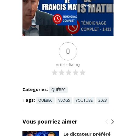
dévoile
fonction ...
pourquoi
Read more
CGI a perdu
Oracle face à
LGS/SAP
dans le
projet
0
SAAQclic.
Dans ce
nouvel
Article Rating
extrait de la
Commission
SAAQclic, ...
Read more
Categories:
QUÉBEC
Tags:
QUÉBEC
VLOGS
YOUTUBE
2023
Vous pourriez aimer
Le dictateur préféré