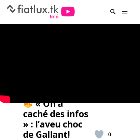
« On a
caché des infos
» : l’aveu choc
de Gallant!
0