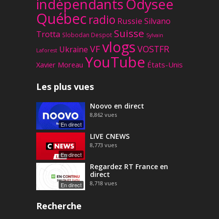
Odysee
indépendants
Québec
radio
Russie
Silvano
Suisse
Trotta
Slobodan Despot
Sylvain
vlogs
VF
VOSTFR
Ukraine
Laforest
YouTube
Xavier Moreau
États-Unis
Les plus vues
Noovo en direct
8,862
vues
En direct
LIVE CNEWS
8,773
vues
En direct
Regardez RT France en
direct
8,718
vues
En direct
Recherche