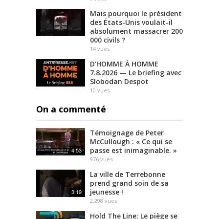
Mais pourquoi le président
des États-Unis voulait-il
absolument massacrer 200
000 civils ?
14
vues
D’HOMME À HOMME
7.8.2026 — Le briefing avec
Slobodan Despot
10
vues
On a commenté
Témoignage de Peter
McCullough : « Ce qui se
passe est inimaginable. »
4:53
976
vues
La ville de Terrebonne
prend grand soin de sa
jeunesse !
3:19
2,298
vues
Hold The Line: Le piège se