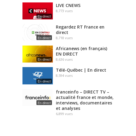
LIVE CNEWS
8,773
vues
En direct
Regardez RT France en
direct
En direct
8,718
vues
Africanews (en français)
EN DIRECT
En direct
8,636
vues
Télé-Québec | En direct
8,594
vues
En direct
franceinfo – DIRECT TV –
actualité france et monde,
interviews, documentaires
En direct
et analyses
6,899
vues