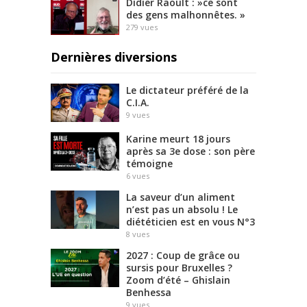
Didier Raoult : »ce sont
des gens malhonnêtes. »
279
vues
Dernières diversions
Le dictateur préféré de la
C.I.A.
9
vues
Karine meurt 18 jours
après sa 3e dose : son père
témoigne
6
vues
La saveur d’un aliment
n’est pas un absolu ! Le
diététicien est en vous N°3
8
vues
2027 : Coup de grâce ou
sursis pour Bruxelles ?
Zoom d’été – Ghislain
Benhessa
9
vues