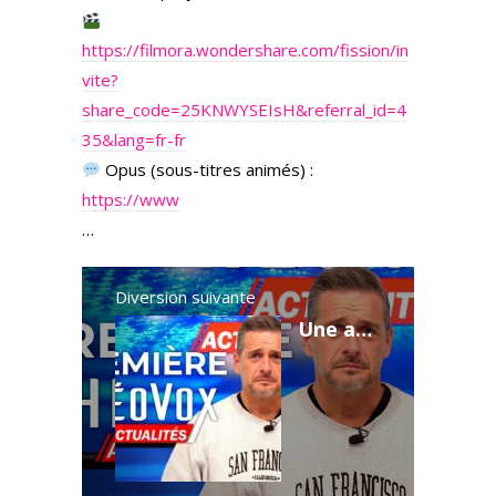
https://filmora.wondershare.com/fission/in
vite?
share_code=25KNWYSEIsH&referral_id=4
35&lang=fr-fr
Opus (sous-titres animés) :
https://www
…
Diversion suivante
Une autre annonce importante