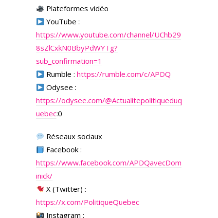
Plateformes vidéo
YouTube :
https://www.youtube.com/channel/UChb29
8sZlCxkN0BbyPdWYTg?
sub_confirmation=1
Rumble :
https://rumble.com/c/APDQ
Odysee :
https://odysee.com/
@Actualitepolitiqueduq
uebec
:0
Réseaux sociaux
Facebook :
https://www.facebook.com/APDQavecDom
inick/
X (Twitter) :
https://x.com/PolitiqueQuebec
Instagram :