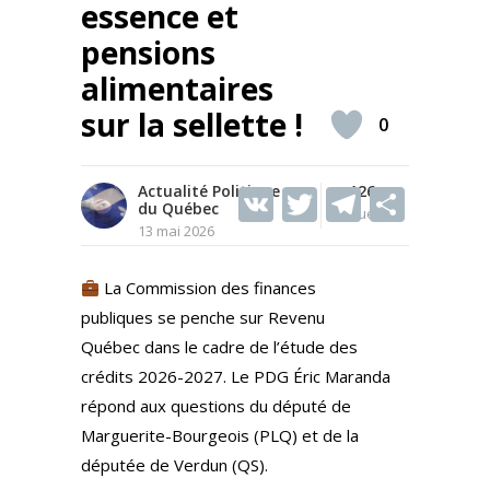
essence et
pensions
alimentaires
sur la sellette !
0
Actualité Politique
V
T
126
T
S
du Québec
Vues
K
w
el
h
13 mai 2026
itt
e
ar
La Commission des finances
er
gr
e
publiques se penche sur Revenu
a
Québec dans le cadre de l’étude des
m
crédits 2026-2027. Le PDG Éric Maranda
répond aux questions du député de
Marguerite-Bourgeois (PLQ) et de la
députée de Verdun (QS).