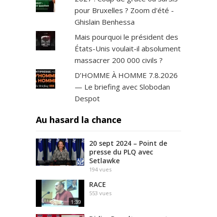
pour Bruxelles ? Zoom d'été -
Ghislain Benhessa
Mais pourquoi le président des
États-Unis voulait-il absolument
massacrer 200 000 civils ?
D’HOMME À HOMME 7.8.2026
— Le briefing avec Slobodan
Despot
Au hasard la chance
20 sept 2024 – Point de
presse du PLQ avec
Setlawke
194
vues
RACE
553
vues
1:39