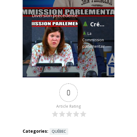
Diversion précédente
Crédits forêt 2026 : l'industrie sacrifiée par la CAQ?
La
Commission
parlementair
e sur les
crédits du
volet Forêt
2026-2027
révèle des
tensions
0
profondes
entre le
gouverneme
Article Rating
nt CAQ et les
acteurs du
milieu ...
Read more
Categories:
QUÉBEC