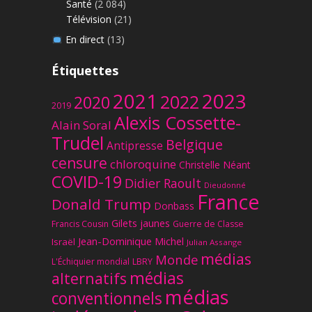
Santé
(2 084)
Télévision
(21)
En direct
(13)
Étiquettes
2023
2021
2022
2020
2019
Alexis Cossette-
Alain Soral
Trudel
Belgique
Antipresse
censure
chloroquine
Christelle Néant
COVID-19
Didier Raoult
Dieudonné
France
Donald Trump
Donbass
Gilets jaunes
Francis Cousin
Guerre de Classe
Jean-Dominique Michel
Israël
Julian Assange
médias
Monde
L'Échiquier mondial
LBRY
médias
alternatifs
médias
conventionnels