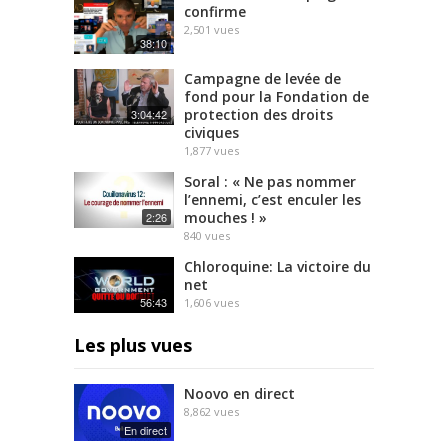
confirme
2,501
vues
38:10
Campagne de levée de
fond pour la Fondation de
protection des droits
3:04:42
civiques
1,877
vues
Soral : « Ne pas nommer
l’ennemi, c’est enculer les
mouches ! »
2:26
840
vues
Chloroquine: La victoire du
net
56:43
1,606
vues
Les plus vues
Noovo en direct
8,862
vues
En direct