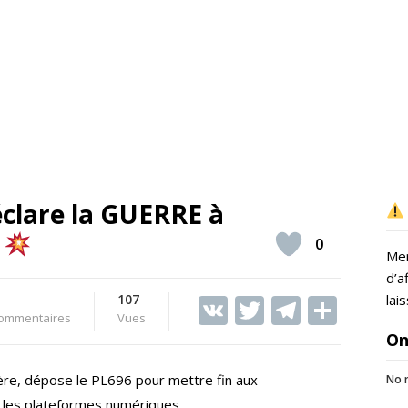
éclare la GUERRE à
!
0
Mer
d’a
107
V
T
T
S
lai
ommentaires
Vues
K
w
el
h
On
itt
e
ar
ière, dépose le PL696 pour mettre fin aux
No r
er
gr
e
r les plateformes numériques