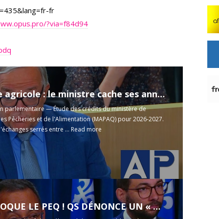
=435&lang=fr-fr
www.opus.pro/?via=f84d94
apdq
cole : le ministre cache ses annonces mais promet du changement!
parlementaire — Étude des crédits du ministère de
 des Pêcheries et de l'Alimentation (MAPAQ) pour 2026-2027.
'échanges serrés entre ...
Read more
E LE PEQ ! QS DÉNONCE UN « MAUVAIS MESSAGE »