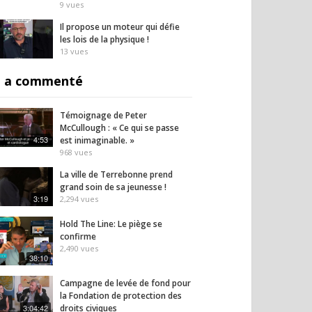
9
vues
Il propose un moteur qui défie
les lois de la physique !
13
vues
 a commenté
Témoignage de Peter
McCullough : « Ce qui se passe
4:53
est inimaginable. »
968
vues
La ville de Terrebonne prend
grand soin de sa jeunesse !
3:19
2,294
vues
Hold The Line: Le piège se
confirme
2,490
vues
38:10
Campagne de levée de fond pour
la Fondation de protection des
3:04:42
droits civiques