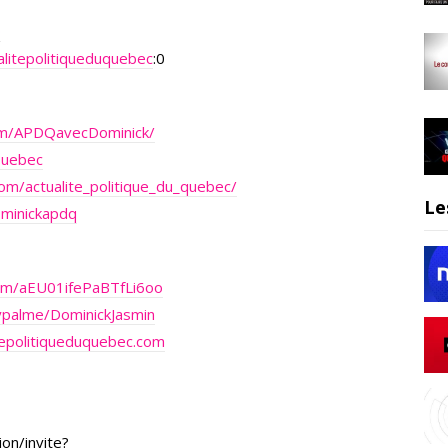
Q
litepolitiqueduquebec
:0
om/APDQavecDominick/
Quebec
om/actualite_politique_du_quebec/
Le
ominickapdq
.com/aEU01ifePaBTfLi6oo
ypalme/DominickJasmin
epolitiqueduquebec.com
on/invite?