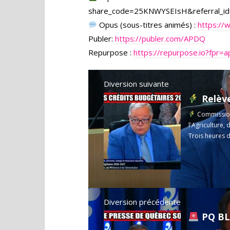
share_code=25KNWYSEIsH&referral_id
Opus (sous-titres animés) :
https://
Publer:
https://publer.com/APDQ
Repurpose :
https://repurpose.io?fpr=
Diversion suivante
Relève agri
Commission 
l'Agriculture,
Trois heures d
Diversion précédente
PQ BLOQU