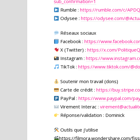
sub_confirmation=1
Rumble :
https://rumble.com/c/APD
Odysee :
https://odysee.com/
@Actua
Réseaux sociaux
Facebook :
https://www.facebook.c
X (Twitter) :
https://x.com/Politique
Instagram :
https://www.instagram.c
TikTok :
https://www.tiktok.com/@d
Soutenir mon travail (dons)
Carte de crédit :
https://buy.stripe
PayPal :
https://www.paypal.com/pa
Virement Interac :
virement@actualit
Réponse/validation : Dominick
Outils que j’utilise
https://filmora.wondershare.com/fissi