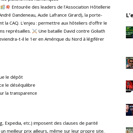
a
.
Entourée des leaders de l’Association Hôtellerie
m
L’
ndré Dandeneau, Aude Lafrance Girard), la porte-
 la CAQ. L’enjeu : permettre aux hôteliers d’offrir le
ans représailles.
Une bataille David contre Goliath
viendra-t-il le 1er en Amérique du Nord à légiférer
6
ue le dépôt
 le déséquilibre
ur la transparence
 Expedia, etc.) imposent des clauses de parité
r un meilleur prix ailleurs, même sur leur propre site.