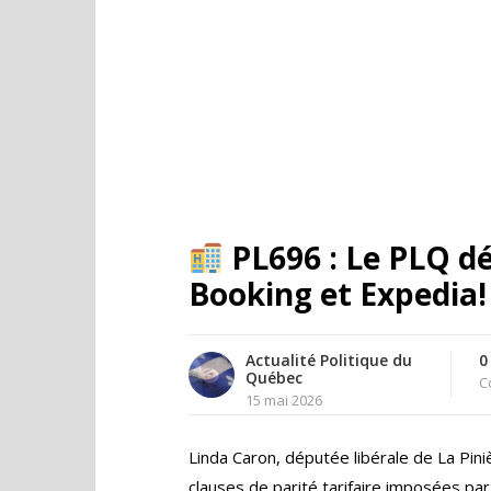
PL696 : Le PLQ d
Booking et Expedia
Actualité Politique du
0
Québec
C
15 mai 2026
Linda Caron, députée libérale de La Pin
clauses de parité tarifaire imposées pa