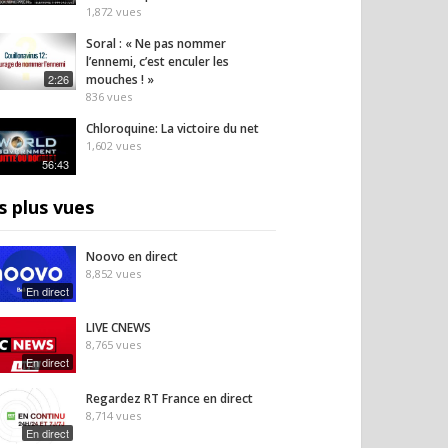
1,872
vues
Soral : « Ne pas nommer
l’ennemi, c’est enculer les
2:26
mouches ! »
836
vues
Chloroquine: La victoire du net
1,602
vues
56:43
s plus vues
Noovo en direct
8,852
vues
En direct
LIVE CNEWS
8,765
vues
En direct
Regardez RT France en direct
8,714
vues
En direct