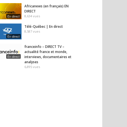
Africanews (en français) EN
DIRECT
En direct
8,634
vues
Télé-Québec | En direct
8,587
vues
En direct
franceinfo – DIRECT TV –
actualité france et monde,
En direct
interviews, documentaires et
analyses
6,895
vues