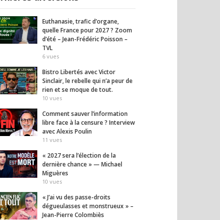
Euthanasie, trafic d’organe,
quelle France pour 2027 ? Zoom
d’été – Jean-Frédéric Poisson –
TVL
6
vues
Bistro Libertés avec Victor
Sinclair, le rebelle qui n’a peur de
rien et se moque de tout.
10
vues
Comment sauver l’information
libre face à la censure ? Interview
avec Alexis Poulin
11
vues
« 2027 sera l’élection de la
dernière chance » — Michael
Miguères
10
vues
« J’ai vu des passe-droits
dégueulasses et monstrueux » –
Jean-Pierre Colombiès