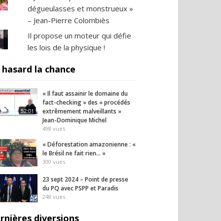
dégueulasses et monstrueux »
– Jean-Pierre Colombiès
Il propose un moteur qui défie
les lois de la physique !
 hasard la chance
« Il faut assainir le domaine du
fact-checking » des « procédés
52:01
extrêmement malveillants »
Jean-Dominique Michel
498
vues
« Déforestation amazonienne : «
le Brésil ne fait rien… »
300
vues
23 sept 2024 – Point de presse
du PQ avec PSPP et Paradis
248
vues
rnières diversions