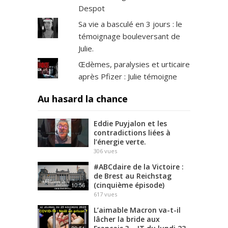
Despot
Sa vie a basculé en 3 jours : le
témoignage bouleversant de
Julie.
Œdèmes, paralysies et urticaire
après Pfizer : Julie témoigne
Au hasard la chance
Eddie Puyjalon et les
contradictions liées à
l’énergie verte.
306
vues
#ABCdaire de la Victoire :
de Brest au Reichstag
(cinquième épisode)
10:56
617
vues
L’aimable Macron va-t-il
lâcher la bride aux