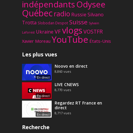
Odysee
indépendants
Québec
radio
Russie
Silvano
Suisse
Trotta
Slobodan Despot
Sylvain
vlogs
VF
VOSTFR
Ukraine
Laforest
YouTube
Xavier Moreau
États-Unis
Les plus vues
Noovo en direct
8,860
vues
En direct
LIVE CNEWS
8,770
vues
En direct
Regardez RT France en
direct
8,717
vues
En direct
Recherche