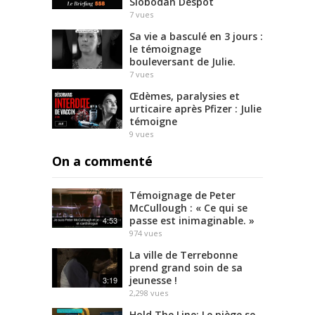
Slobodan Despot
7
vues
Sa vie a basculé en 3 jours :
le témoignage
bouleversant de Julie.
7
vues
Œdèmes, paralysies et
urticaire après Pfizer : Julie
témoigne
9
vues
On a commenté
Témoignage de Peter
McCullough : « Ce qui se
passe est inimaginable. »
4:53
974
vues
La ville de Terrebonne
prend grand soin de sa
jeunesse !
3:19
2,298
vues
Hold The Line: Le piège se