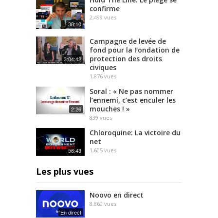
confirme
2,499
vues
38:10
Campagne de levée de
fond pour la Fondation de
protection des droits
3:04:42
civiques
1,876
vues
Soral : « Ne pas nommer
l’ennemi, c’est enculer les
mouches ! »
2:26
839
vues
Chloroquine: La victoire du
net
56:43
1,605
vues
Les plus vues
Noovo en direct
8,860
vues
En direct