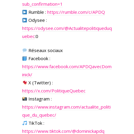
sub_confirmation=1
Rumble :
https://rumble.com/c/APDQ
Odysee :
https://odysee.com/
@Actualitepolitiqueduq
uebec
:0
Réseaux sociaux
Facebook :
https://www.facebook.com/APDQavecDom
inick/
X (Twitter) :
https://x.com/PolitiqueQuebec
Instagram :
https://www.instagram.com/actualite_politi
que_du_quebec/
TikTok :
https://www.tiktok.com/@dominickapdq