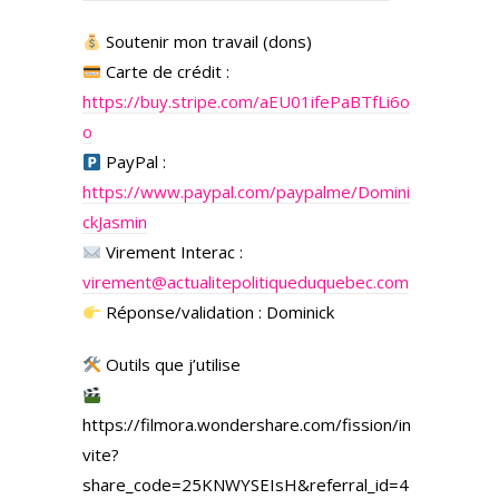
Soutenir mon travail (dons)
Carte de crédit :
https://buy.stripe.com/aEU01ifePaBTfLi6o
o
PayPal :
https://www.paypal.com/paypalme/Domini
ckJasmin
Virement Interac :
virement@actualitepolitiqueduquebec.com
Réponse/validation : Dominick
Outils que j’utilise
https://filmora.wondershare.com/fission/in
vite?
share_code=25KNWYSEIsH&referral_id=4