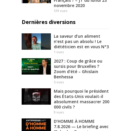
Français ? – JT du lundi 23
28:51
novembre 2020
519
vues
Dernières diversions
La saveur d’un aliment
n’est pas un absolu ! Le
diététicien est en vous N°3
1
vues
2027 : Coup de grâce ou
sursis pour Bruxelles ?
Zoom d’été – Ghislain
Benhessa
5
vues
Mais pourquoi le président
des États-Unis voulait-il
absolument massacrer 200
000 civils ?
9
vues
D’HOMME À HOMME
7.8.2026 — Le briefing avec