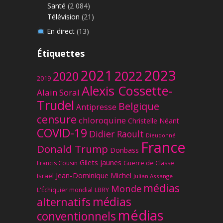
Santé
(2 084)
Télévision
(21)
En direct
(13)
Étiquettes
2023
2021
2022
2020
2019
Alexis Cossette-
Alain Soral
Trudel
Belgique
Antipresse
censure
chloroquine
Christelle Néant
COVID-19
Didier Raoult
Dieudonné
France
Donald Trump
Donbass
Gilets jaunes
Francis Cousin
Guerre de Classe
Jean-Dominique Michel
Israël
Julian Assange
médias
Monde
L'Échiquier mondial
LBRY
médias
alternatifs
médias
conventionnels