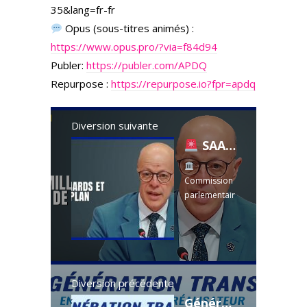
35&lang=fr-fr
Opus (sous-titres animés) :
https://www.opus.pro/?via=f84d94
Publer:
https://publer.com/APDQ
Repurpose :
https://repurpose.io?fpr=apdq
Diversion suivante
SAAQ : des vice-présidents soignés au privé pendant que les Québécois n'ont pas de médecin !
Commission
parlementair
e — Crédits
Transport
2026-2027
Bilans de
santé payés
aux VP de la
Diversion précédente
SAAQ, 1,6 G$
Génération Trans : entretien avec le réalisateur Jean-Pierre Roy