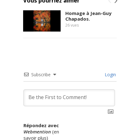
Vous pourriez aimer
Homage à Jean-Guy
Chapados.
26
vues
Subscribe
Login
Répondez avec
Webmention
(
en
savoir plus
)