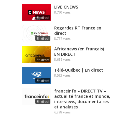
LIVE CNEWS
8,770
vues
En direct
Regardez RT France en
direct
En direct
8,717
vues
Africanews (en français)
EN DIRECT
En direct
8,635
vues
Télé-Québec | En direct
8,593
vues
En direct
franceinfo – DIRECT TV –
actualité france et monde,
interviews, documentaires
En direct
et analyses
6,898
vues