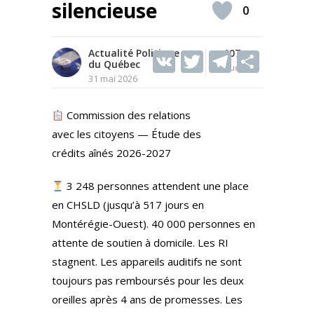
silencieuse
0
Actualité Politique
V
T
107
T
S
du Québec
Vues
K
w
el
h
31 mai 2026
itt
e
ar
Commission des relations
er
gr
e
avec les citoyens — Étude des
a
crédits aînés 2026-2027
m
3 248 personnes attendent une place
en CHSLD (jusqu’à 517 jours en
Montérégie-Ouest). 40 000 personnes en
attente de soutien à domicile. Les RI
stagnent. Les appareils auditifs ne sont
toujours pas remboursés pour les deux
oreilles après 4 ans de promesses. Les