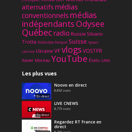
médias
alternatifs
médias
conventionnels
Odysee
indépendants
Québec
radio
Russie
Silvano
Suisse
Trotta
Slobodan Despot
Sylvain
vlogs
VF
VOSTFR
Ukraine
Laforest
YouTube
Xavier Moreau
États-Unis
Les plus vues
Noovo en direct
8,863
vues
En direct
LIVE CNEWS
8,773
vues
En direct
Regardez RT France en
direct
8,719
vues