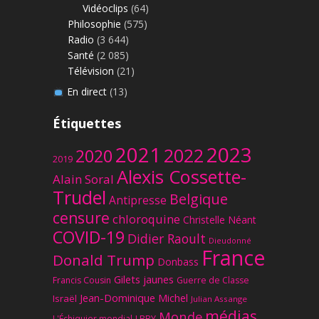
Vidéoclips
(64)
Philosophie
(575)
Radio
(3 644)
Santé
(2 085)
Télévision
(21)
En direct
(13)
Étiquettes
2023
2021
2022
2020
2019
Alexis Cossette-
Alain Soral
Trudel
Belgique
Antipresse
censure
chloroquine
Christelle Néant
COVID-19
Didier Raoult
Dieudonné
France
Donald Trump
Donbass
Gilets jaunes
Francis Cousin
Guerre de Classe
Jean-Dominique Michel
Israël
Julian Assange
médias
Monde
L'Échiquier mondial
LBRY