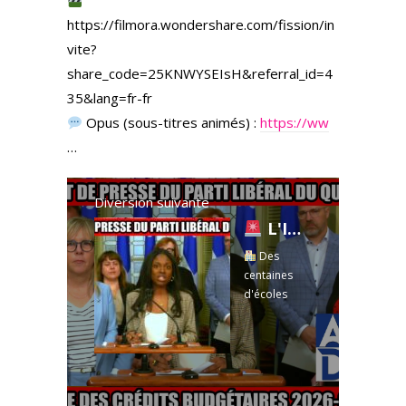
https://filmora.wondershare.com/fission/in
vite?
share_code=25KNWYSEIsH&referral_id=4
35&lang=fr-fr
Opus (sous-titres animés) :
https://ww
…
Diversion suivante
L'IMSE est brisé : des centaines d'écoles vont perdre des services à la rentrée!
Des
centaines
d'écoles
québécoises
risquent de
perdre des
dizaines de
milliers de