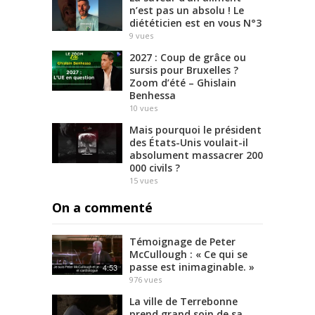
n’est pas un absolu ! Le
diététicien est en vous N°3
9
vues
2027 : Coup de grâce ou
sursis pour Bruxelles ?
Zoom d’été – Ghislain
Benhessa
10
vues
Mais pourquoi le président
des États-Unis voulait-il
absolument massacrer 200
000 civils ?
15
vues
On a commenté
Témoignage de Peter
McCullough : « Ce qui se
passe est inimaginable. »
4:53
976
vues
La ville de Terrebonne
prend grand soin de sa