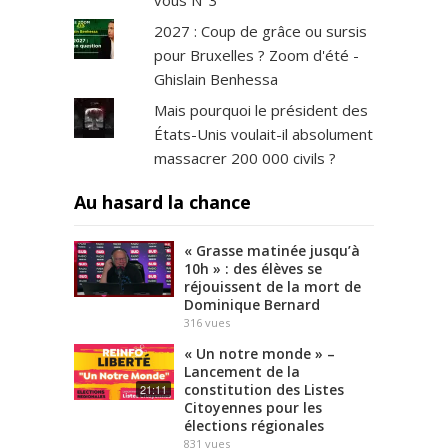
vous N°3
2027 : Coup de grâce ou sursis
pour Bruxelles ? Zoom d'été -
Ghislain Benhessa
Mais pourquoi le président des
États-Unis voulait-il absolument
massacrer 200 000 civils ?
Au hasard la chance
« Grasse matinée jusqu’à
10h » : des élèves se
réjouissent de la mort de
Dominique Bernard
316
vues
« Un notre monde » –
Lancement de la
constitution des Listes
21:11
Citoyennes pour les
élections régionales
831
vues