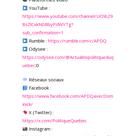
YouTube :
https://www.youtube.com/channel/UChb29
8sZlCxkN0BbyPdWYTg?
sub_confirmation=1
Rumble :
https://rumble.com/c/APDQ
Odysee :
https://odysee.com/
@Actualitepolitiqueduq
uebec
:0
Réseaux sociaux
Facebook :
https://www.facebook.com/APDQavecDom
inick/
X (Twitter) :
https://x.com/PolitiqueQuebec
Instagram :