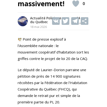
massivement!
0
Actualité Politique
V
T
64
T
S
du Québec
Vues
K
w
el
h
18 mai 2026
itt
e
ar
Point de presse explosif à
er
gr
e
l’Assemblée nationale : le
a
mouvement coopératif d’habitation sort les
m
griffes contre le projet de loi 20 de la CAQ.
Le député de Laurier-Dorion parraine une
pétition de près de 14 900 signatures
récoltées par la Fédération de l’Habitation
Coopérative du Québec (FHCQ), qui
demande le retrait pur et simple de la
première partie du PL 20.