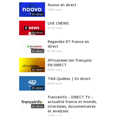
Noovo en direct
8,863
vues
En direct
LIVE CNEWS
8,773
vues
En direct
Regardez RT France en
direct
En direct
8,719
vues
Africanews (en français)
EN DIRECT
En direct
8,637
vues
Télé-Québec | En direct
8,595
vues
En direct
franceinfo – DIRECT TV –
actualité france et monde,
interviews, documentaires
En direct
et analyses
6,900
vues