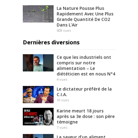
La Nature Pousse Plus
Rapidement Avec Une Plus
Grande Quantité De CO2
Dans L’Air
608
vues
Dernières diversions
Ce que les industriels ont
compris sur notre
alimentation – Le
diététicien est en nous N°4
4
vues
Le dictateur préféré de la
C.I.A.
10
vues
Karine meurt 18 jours
après sa 3e dose : son père
témoigne
7
vues
La saveur d’un aliment