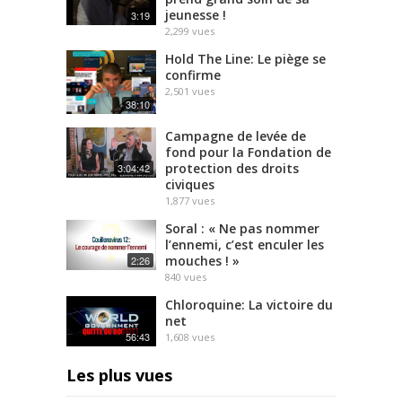
jeunesse !
3:19
2,299
vues
Hold The Line: Le piège se
confirme
2,501
vues
38:10
Campagne de levée de
fond pour la Fondation de
protection des droits
3:04:42
civiques
1,877
vues
Soral : « Ne pas nommer
l’ennemi, c’est enculer les
mouches ! »
2:26
840
vues
Chloroquine: La victoire du
net
56:43
1,608
vues
Les plus vues