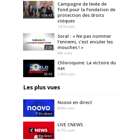
Campagne de levée de
fond pour la Fondation de
protection des droits
3:04:42
civiques
1,876
vues
Soral : « Ne pas nommer
l’ennemi, c’est enculer les
mouches ! »
2:26
840
vues
Chloroquine: La victoire du
net
56:43
1,606
vues
Les plus vues
Noovo en direct
8,862
vues
En direct
LIVE CNEWS
8,772
vues
En direct