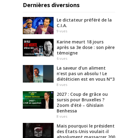
Dernières diversions
Le dictateur préféré de la
C.I.A.
9
vues
Karine meurt 18 jours
après sa 3e dose : son père
témoigne
6
vues
La saveur d’un aliment
n’est pas un absolu ! Le
diététicien est en vous N°3
8
vues
2027 : Coup de grâce ou
sursis pour Bruxelles ?
Zoom d’été – Ghislain
Benhessa
8
vues
Mais pourquoi le président
des États-Unis voulait-il
absolument massacrer 200