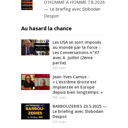
D’HOMME À HOMME 7.8.2026
— Le briefing avec Slobodan
Despot
Au hasard la chance
Les USA se sont imposés
au monde par la force –
Les Conversations n°47
avec A. Juillet (2ème
partie)
253
vues
Jean-Yves Camus :
« L’extrême droite est
implantée en Europe
depuis bien longtemps. »
352
vues
BARBOUZERIES 23.5.2025 —
Le briefing avec Slobodan
Despot
215
vues