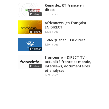
Regardez RT France en
direct
En direct
8,718
vues
Africanews (en français)
EN DIRECT
En direct
8,636
vues
Télé-Québec | En direct
8,594
vues
En direct
franceinfo – DIRECT TV –
actualité france et monde,
interviews, documentaires
En direct
et analyses
6,898
vues