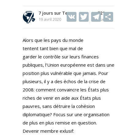
7 jours sur Terre
V
T
721
T
S
19 avril 2020
Vues
K
w
el
h
itt
e
ar
Alors que les pays du monde
er
gr
e
tentent tant bien que mal de
a
garder le contrôle sur leurs finances
m
publiques, l’Union européenne est dans une
position plus vulnérable que jamais. Pour
plusieurs, il y a des échos de la crise de
2008: comment convaincre les États plus
riches de venir en aide aux États plus
pauvres, sans détruire la cohésion
diplomatique? Focus sur une organisation
de plus en plus remise en question.
Devenir membre exlusif: