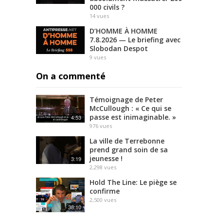
000 civils ?
14
vues
D’HOMME À HOMME
7.8.2026 — Le briefing avec
Slobodan Despot
9
vues
On a commenté
Témoignage de Peter
McCullough : « Ce qui se
passe est inimaginable. »
4:53
976
vues
La ville de Terrebonne
prend grand soin de sa
jeunesse !
3:19
2,298
vues
Hold The Line: Le piège se
confirme
2,500
vues
38:10