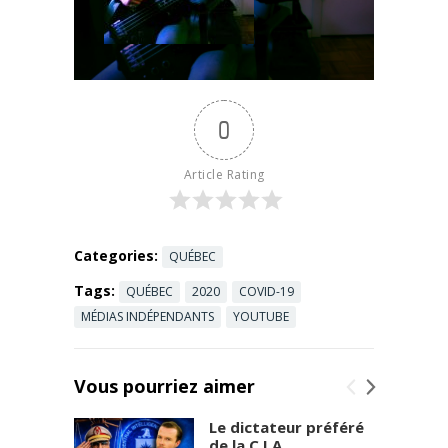
sort...
0
Article Rating
Categories:
QUÉBEC
Tags:
QUÉBEC
2020
COVID-19
MÉDIAS INDÉPENDANTS
YOUTUBE
Vous pourriez aimer
Le dictateur préféré
de la C.I.A.