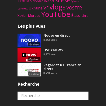
Suisse
Trotta
Slobodan Despot
Sylvain
vlogs
VF
VOSTFR
Ukraine
Laforest
YouTube
Xavier Moreau
États-Unis
Les plus vues
Noovo en direct
8,862
vues
En direct
LIVE CNEWS
8,772
vues
En direct
Regardez RT France en
direct
8,718
vues
En direct
Recherche
Rechercher :