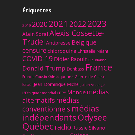
Étiquettes
2023
2021
2022
2020
2019
Alexis Cossette-
Alain Soral
Trudel
Belgique
Antipresse
censure
chloroquine
Christelle Néant
COVID-19
Didier Raoult
Dieudonné
France
Donald Trump
Donbass
Gilets jaunes
Francis Cousin
Guerre de Classe
Jean-Dominique Michel
Israël
Julian Assange
médias
Monde
L'Échiquier mondial
LBRY
médias
alternatifs
médias
conventionnels
Odysee
indépendants
Québec
radio
Russie
Silvano