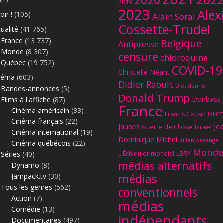
2020
2019
2023
Alex
oir !
(105)
Alain Soral
Cossette-Trudel
ualité
(41 765)
France
(13 737)
Belgique
Antipresse
Monde
(8 307)
censure
chloroquine
Québec
(19 752)
COVID-19
Christelle Néant
néma
(603)
Didier Raoult
Dieudonné
Bandes-annonces
(5)
Donald Trump
Donbass
Films à l'affiche
(87)
France
Cinéma américain
(33)
Gilet
Francis Cousin
Cinéma français
(22)
jaunes
Je
Israël
Guerre de Classe
Cinéma international
(19)
Dominique Michel
Julian Assange
Cinéma québécois
(22)
Monde
Séries
(40)
L'Échiquier mondial
LBRY
médias alternatifs
Dynamo
(8)
Jampack.tv
(30)
médias
Tous les genres
(562)
conventionnels
Action
(7)
médias
Comédie
(13)
indépendants
Documentaires
(497)