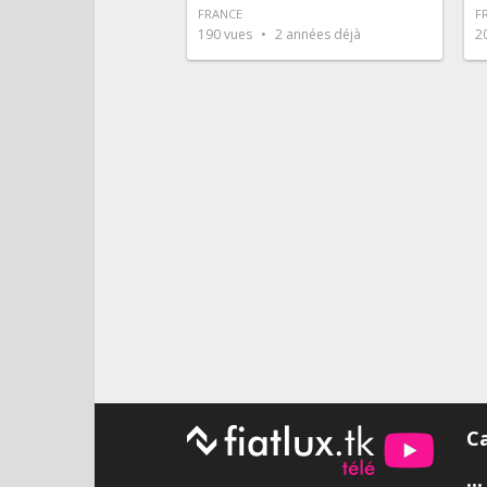
FRANCE
F
190
vues
2 années déjà
2
Pagination
des
publications
C
•••