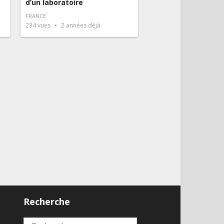
d’un laboratoire
FRANCE
234
vues
2 années déjà
Recherche
2
Rechercher :