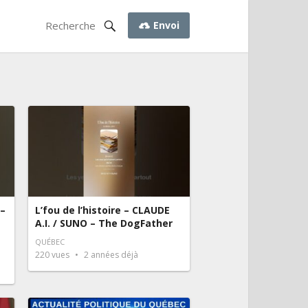
Envoi
 –
L’fou de l’histoire – CLAUDE
A.I. / SUNO – The DogFather
QUÉBEC
220
vues
2 années déjà