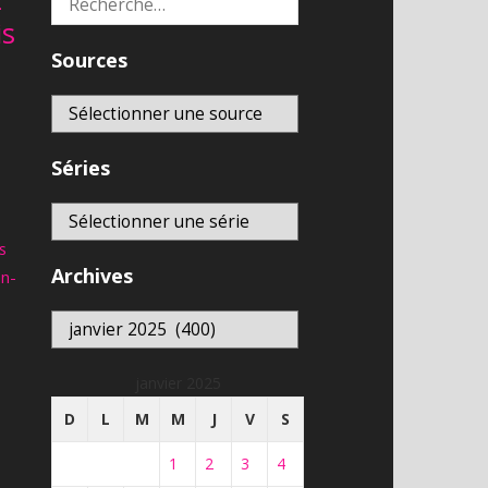
is
Sources
Séries
s
Archives
an-
Archives
janvier 2025
D
L
M
M
J
V
S
1
2
3
4