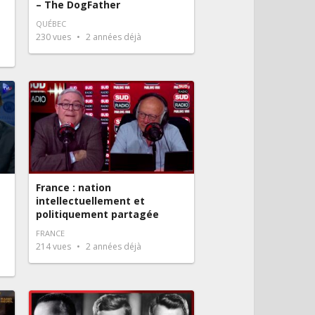
– The DogFather
QUÉBEC
230
vues
2 années déjà
France : nation
intellectuellement et
politiquement partagée
FRANCE
214
vues
2 années déjà