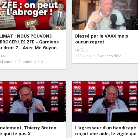
LIMAT : NOUS POUVONS
Blessé par le VAXX mais
BROGER LES ZFE – Gardiens
aucun regret
u droit 7 – Avec Me Guyon
QUÉBEC
223
vues
2 années déjà
RANCE
04
vues
2 années déjà
inalement, Thierry Breton
L’agresseur d’un handicapé
e quitte pas X
reçoit une aide, le vigile qui