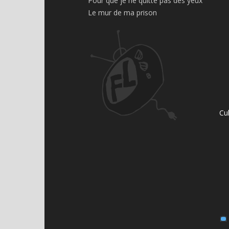
Pour que je ne quitte pas des yeux
Le mur de ma prison
Cu