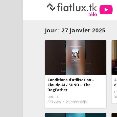
Jour :
27 janvier 2025
Conditions d’utilisation –
2
Claude AI / SUNO – The
d
DogFather
Q
3
QUÉBEC
223
vues
2 années déjà