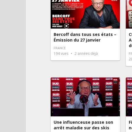
Bercoff dans tous ses états –
C
Émission du 27 janvier
A
d
FRANCE
194
vues
2 années déjà
F
2
Une influenceuse passe son
F
arrêt maladie sur des skis
n