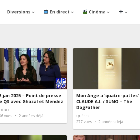
Diversions
En direct
Cinéma
3 jan 2025 – Point de presse
Mon Ange a ‘quatre-pattes’
e QS avec Ghazal et Mendez
CLAUDE A.I. / SUNO – The
DogFather
UÉBEC
06
vues
2 années déjà
QUÉBEC
277
vues
2 années déjà