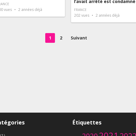
l’avait arrêté est condamné
RANCE
00
vues
2 années déjà
FRANCE
202
vues
2 années déjà
1
2
Suivant
atégories
Étiquettes
2021
202
(1)