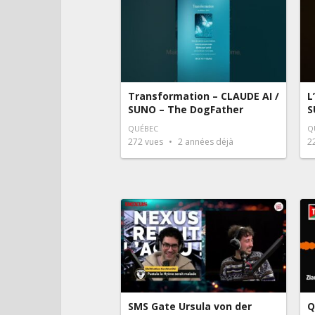
Transformation – CLAUDE AI /
L
SUNO – The DogFather
S
QUÉBEC
Q
272
vues
2 années déjà
2
SMS Gate Ursula von der
Q