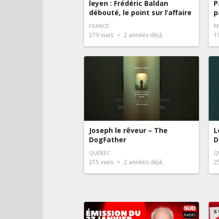
leyen : Frédéric Baldan
P
débouté, le point sur l’affaire
p
FRANCE
M
279
vues
2 années déjà
1
Joseph le rêveur – The
L
DogFather
D
QUÉBEC
Q
215
vues
2 années déjà
2