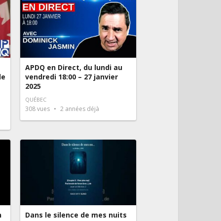
APDQ en Direct, du lundi au
le
vendredi 18:00 – 27 janvier
2025
QUÉBEC
308
vues
2 années déjà
n
Dans le silence de mes nuits