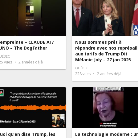
’empreinte – CLAUDE AI /
Nous sommes prêt à
UNO – The DogFather
répondre avec nos représail
aux tarifs de Trump Dit
UÉBEC
Mélanie Joly – 27 jan 2025
25
vues
2 années déjà
QUÉBEC
228
vues
2 années déjà
uoi qu’en dise Trump, les
La technologie moderne : u