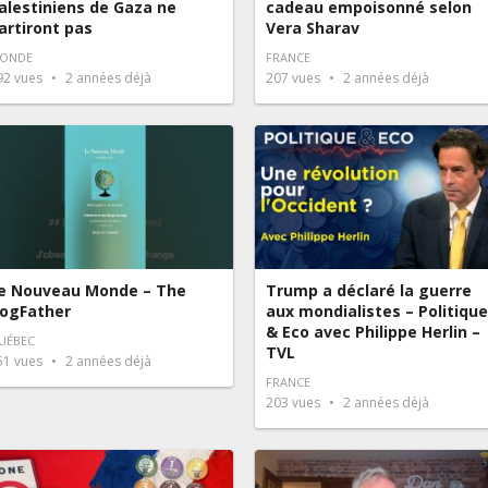
alestiniens de Gaza ne
cadeau empoisonné selon
artiront pas
Vera Sharav
ONDE
FRANCE
92
vues
2 années déjà
207
vues
2 années déjà
e Nouveau Monde – The
Trump a déclaré la guerre
ogFather
aux mondialistes – Politique
& Eco avec Philippe Herlin –
UÉBEC
TVL
51
vues
2 années déjà
FRANCE
203
vues
2 années déjà