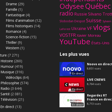
Québec
Odysee
Drame
(29)
Famille
(1)
radio
Russie
Silvano Trot
Fantastique
(4)
Suisse
Films d'animation
(12)
Slobodan Despot
Sylvain
vlogs
Films historiques
(14)
VF
Ukraine
Laforest
Romance
(4)
VOSTFR
Xavier Moreau
Science-fiction
(15)
YouTube
Thriller
(9)
États-Unis
Western
(1)
Les plus vues
lture
(7 271)
Histoire
(260)
Noovo en direc
Humour
(419)
8,851
vues
Musique
(316)
En direct
Vidéoclips
(64)
LIVE CNEWS
Philosophie
(574)
8,764
vues
Radio
(3 644)
En direct
Santé
(2 081)
Regardez RT
Télévision
(21)
France en direc
8,713
vues
En direct
En direct
(13)