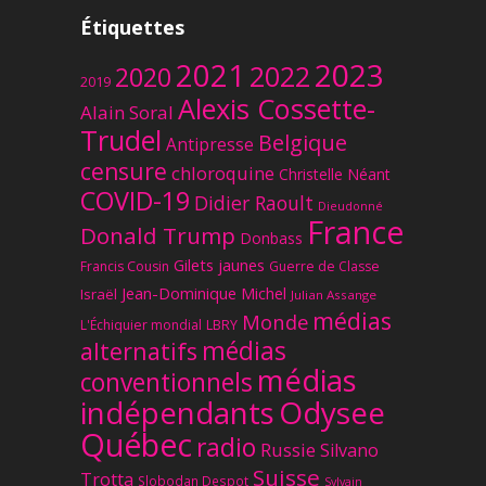
Étiquettes
2023
2021
2022
2020
2019
Alexis Cossette-
Alain Soral
Trudel
Belgique
Antipresse
censure
chloroquine
Christelle Néant
COVID-19
Didier Raoult
Dieudonné
France
Donald Trump
Donbass
Gilets jaunes
Francis Cousin
Guerre de Classe
Jean-Dominique Michel
Israël
Julian Assange
médias
Monde
L'Échiquier mondial
LBRY
médias
alternatifs
médias
conventionnels
Odysee
indépendants
Québec
radio
Russie
Silvano
Suisse
Trotta
Slobodan Despot
Sylvain