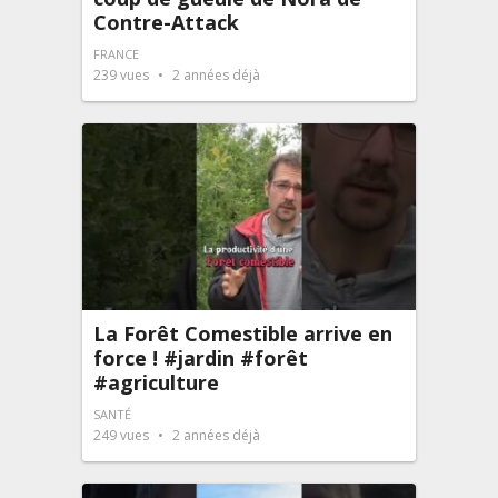
Contre-Attack
FRANCE
239
vues
2 années déjà
La Forêt Comestible arrive en
force ! #jardin #forêt
#agriculture
SANTÉ
249
vues
2 années déjà