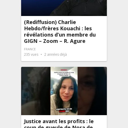
(Rediffusion) Charlie
Hebdo/frères Kouachi : les
révélations d’un membre du
GIGN – Zoom – R. Agure
FRANCE
235
vues
2 années déjà
Justice avant les profits : le
coup de gueule de Nora de