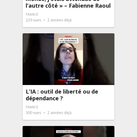
l’autre côté » – Fabienne Raoul
FRANCE
229
vues
2 années déjà
L’IA : outil de liberté ou de
dépendance ?
FRANCE
300
vues
2 années déjà