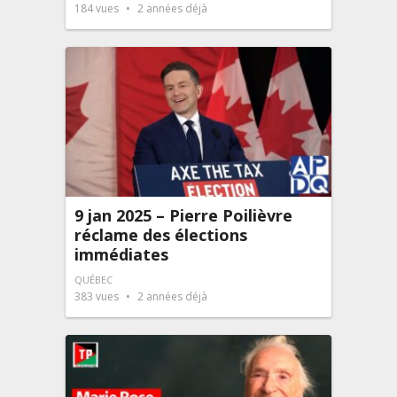
184
vues
2 années déjà
9 jan 2025 – Pierre Poilièvre
réclame des élections
immédiates
QUÉBEC
383
vues
2 années déjà