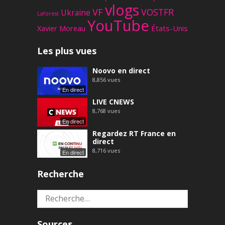
vlogs
VF
VOSTFR
Ukraine
Laforest
YouTube
Xavier Moreau
États-Unis
Les plus vues
Noovo en direct
8,856
vues
En direct
LIVE CNEWS
8,768
vues
En direct
Regardez RT France en
direct
8,716
vues
En direct
Recherche
Rechercher :
Sources