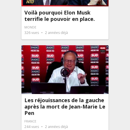
Voilà pourquoi Elon Musk
terrifie le pouvoir en place.
MONDE
326
vues
2 années déjà
Les réjouissances de la gauche
après la mort de Jean-Marie Le
Pen
FRANCE
244
vues
2 années déjà