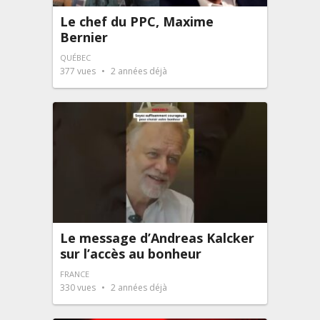
Le chef du PPC, Maxime
Bernier
QUÉBEC
377
vues
2 années déjà
Le message d’Andreas Kalcker
sur l’accès au bonheur
FRANCE
330
vues
2 années déjà