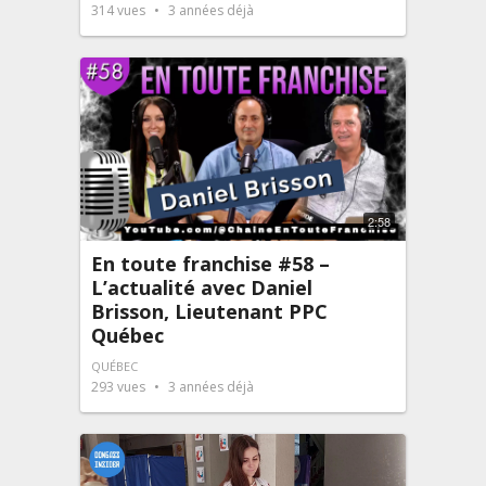
314
vues
3 années déjà
2:58
En toute franchise #58 –
L’actualité avec Daniel
Brisson, Lieutenant PPC
Québec
QUÉBEC
293
vues
3 années déjà