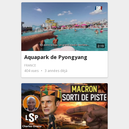
2:19
Aquapark de Pyongyang
FRANCE
404
vues
3 années déjà