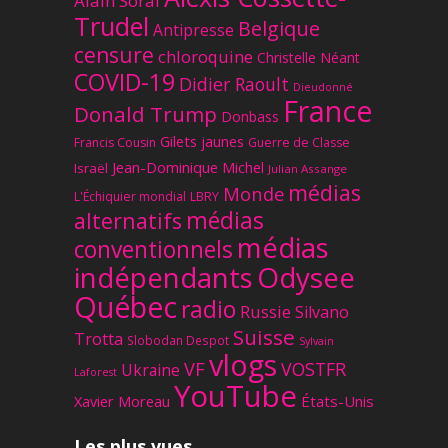
Alain Soral
Trudel
Belgique
Antipresse
censure
chloroquine
Christelle Néant
COVID-19
Didier Raoult
Dieudonné
France
Donald Trump
Donbass
Gilets jaunes
Francis Cousin
Guerre de Classe
Jean-Dominique Michel
Israël
Julian Assange
médias
Monde
L'Échiquier mondial
LBRY
médias
alternatifs
médias
conventionnels
Odysee
indépendants
Québec
radio
Russie
Silvano
Suisse
Trotta
Slobodan Despot
Sylvain
vlogs
VF
VOSTFR
Ukraine
Laforest
YouTube
Xavier Moreau
États-Unis
Les plus vues