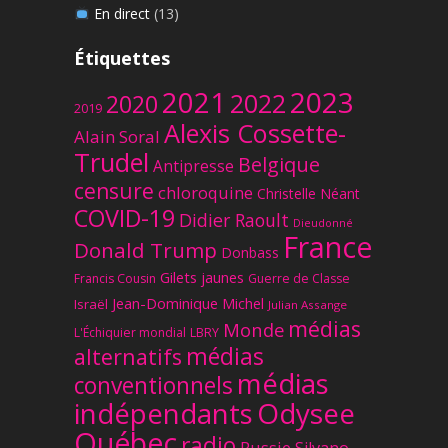
En direct
(13)
Étiquettes
2023
2021
2022
2020
2019
Alexis Cossette-
Alain Soral
Trudel
Belgique
Antipresse
censure
chloroquine
Christelle Néant
COVID-19
Didier Raoult
Dieudonné
France
Donald Trump
Donbass
Gilets jaunes
Francis Cousin
Guerre de Classe
Jean-Dominique Michel
Israël
Julian Assange
médias
Monde
L'Échiquier mondial
LBRY
médias
alternatifs
médias
conventionnels
Odysee
indépendants
Québec
radio
Russie
Silvano