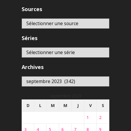
Sources
Séries
Archives
Archives
septembre 2023
D
L
M
M
J
V
S
1
2
3
4
5
6
7
8
9