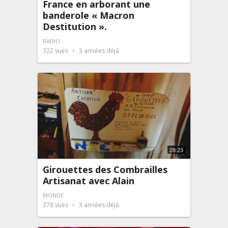
France en arborant une
banderole « Macron
Destitution ».
RADIO
322
vues
3 années déjà
28:23
Girouettes des Combrailles
Artisanat avec Alain
MONDE
278
vues
3 années déjà