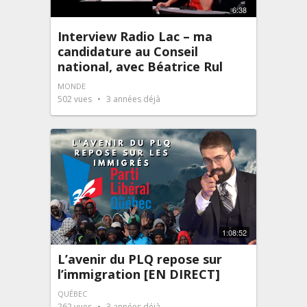
6:38
Interview Radio Lac – ma
candidature au Conseil
national, avec Béatrice Rul
MONDE
502
vues
3 années déjà
1:08:52
L’avenir du PLQ repose sur
l’immigration [EN DIRECT]
QUÉBEC
262
vues
3 années déjà