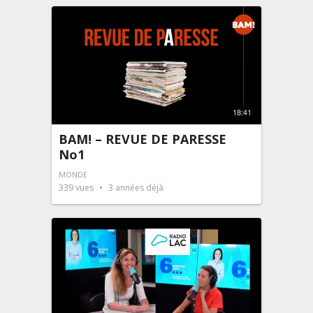
18:41
BAM! – REVUE DE PARESSE
No1
MONDE
339
vues
3 années déjà