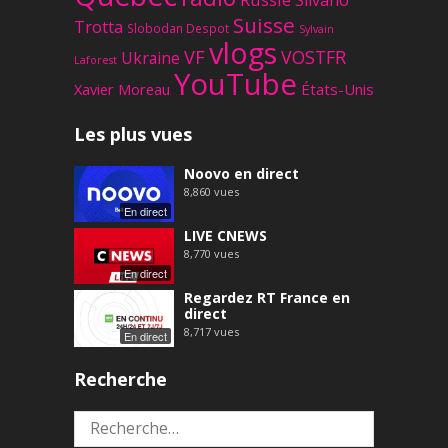
Suisse
Trotta
Slobodan Despot
Sylvain
vlogs
VF
VOSTFR
Ukraine
Laforest
YouTube
Xavier Moreau
États-Unis
Les plus vues
Noovo en direct
8,860
vues
En direct
LIVE CNEWS
8,770
vues
En direct
Regardez RT France en
direct
8,717
vues
En direct
Recherche
Rechercher :