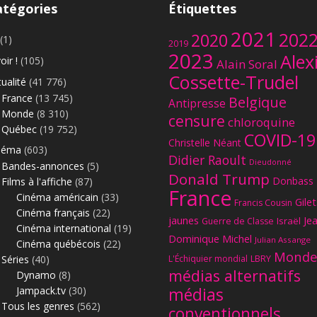
atégories
Étiquettes
2021
202
2020
(1)
2019
2023
Alex
oir !
(105)
Alain Soral
Cossette-Trudel
ualité
(41 776)
France
(13 745)
Belgique
Antipresse
Monde
(8 310)
censure
chloroquine
Québec
(19 752)
COVID-19
Christelle Néant
néma
(603)
Didier Raoult
Dieudonné
Bandes-annonces
(5)
Donald Trump
Donbass
Films à l'affiche
(87)
France
Cinéma américain
(33)
Gilet
Francis Cousin
Cinéma français
(22)
jaunes
Je
Israël
Guerre de Classe
Cinéma international
(19)
Dominique Michel
Julian Assange
Cinéma québécois
(22)
Monde
Séries
(40)
L'Échiquier mondial
LBRY
médias alternatifs
Dynamo
(8)
Jampack.tv
(30)
médias
Tous les genres
(562)
conventionnels