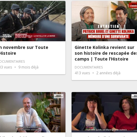
n novembre sur Toute
Ginette Kolinka revient sur
’Histoire
son histoire de rescapée de
camps | Toute l’Histoire
OCUMENTAIRES
33
vues
9 mois déjà
DOCUMENTAIRES
413
vues
2 années déjà