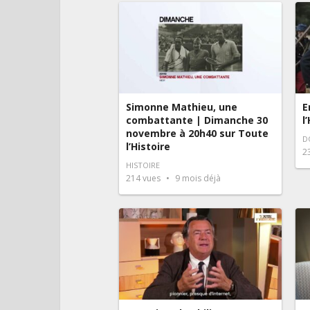
Simonne Mathieu, une
E
combattante | Dimanche 30
l
novembre à 20h40 sur Toute
D
l’Histoire
2
HISTOIRE
214
vues
9 mois déjà