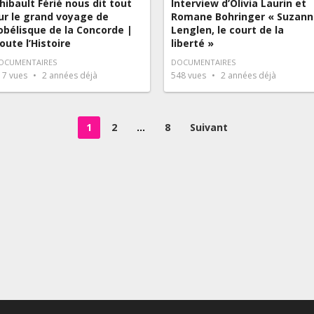
hibault Férié nous dit tout
Interview d’Olivia Laurin et
ur le grand voyage de
Romane Bohringer « Suzann
’obélisque de la Concorde |
Lenglen, le court de la
oute l’Histoire
liberté »
OCUMENTAIRES
DOCUMENTAIRES
17
vues
2 années déjà
548
vues
2 années déjà
1
2
…
8
Suivant