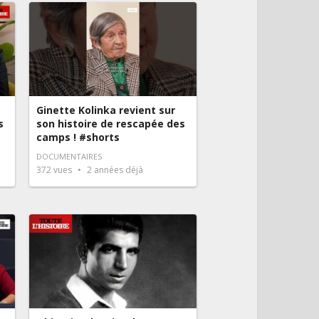
Ginette Kolinka revient sur
s
son histoire de rescapée des
camps ! #shorts
DOCUMENTAIRES
372
vues
2 années déjà