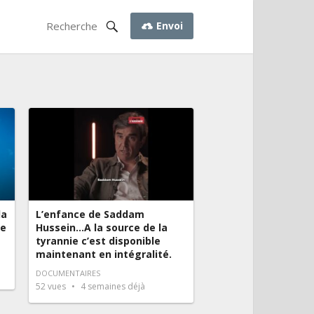
Envoi
la
L’enfance de Saddam
ée
Hussein…A la source de la
tyrannie c’est disponible
maintenant en intégralité.
DOCUMENTAIRES
52
vues
4 semaines déjà