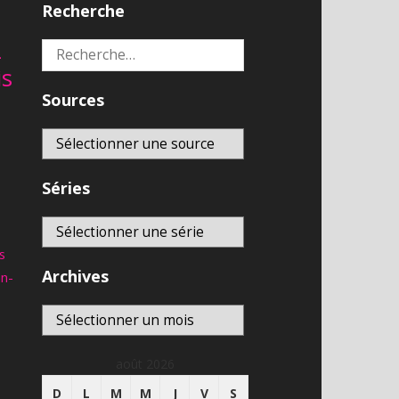
Recherche
2
Rechercher :
is
Sources
Séries
s
Archives
an-
Archives
août 2026
D
L
M
M
J
V
S