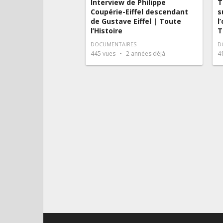
Interview de Philippe
T
Coupérie-Eiffel descendant
s
de Gustave Eiffel | Toute
l
l’Histoire
T
DOCUMENTAIRES
D
445
vues
2 années déjà
4
Pagination
des
publications