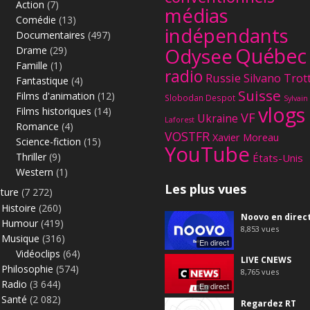
Action
(7)
médias
Comédie
(13)
indépendants
Documentaires
(497)
Québec
Odysee
Drame
(29)
Famille
(1)
radio
Russie
Silvano Trot
Fantastique
(4)
Suisse
Films d'animation
(12)
Slobodan Despot
Sylvain
vlogs
Films historiques
(14)
VF
Ukraine
Laforest
Romance
(4)
VOSTFR
Xavier Moreau
Science-fiction
(15)
YouTube
Thriller
(9)
États-Unis
Western
(1)
Les plus vues
lture
(7 272)
Histoire
(260)
Noovo en direc
Humour
(419)
8,853
vues
Musique
(316)
En direct
Vidéoclips
(64)
LIVE CNEWS
Philosophie
(574)
8,765
vues
Radio
(3 644)
En direct
Santé
(2 082)
Regardez RT