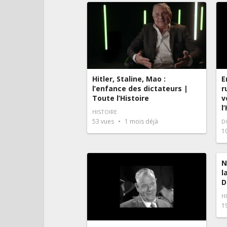
Hitler, Staline, Mao :
E
l’enfance des dictateurs |
r
Toute l’Histoire
v
l
HISTOIRE
53
vues
1 mois déjà
D
1
N
l
D
H
1