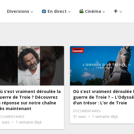
Diversions
En direct
Cinéma
ù s’est vraiment déroulée la
Où s’est vraiment déroulée 
uerre de Troie ? Découvrez
guerre de Troie ? – L’Odyss
a réponse sur notre chaîne
d’un trésor : L’or de Troie
ès maintenant
DOCUMENTAIRES
31
vues
1 semaine déjà
OCUMENTAIRES
1
vues
1 semaine déjà