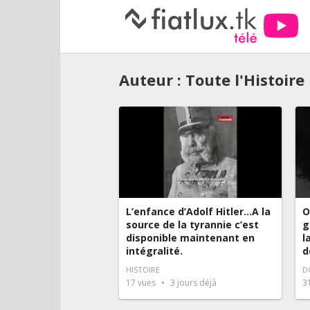
Auteur :
Toute l'Histoire
L’enfance d’Adolf Hitler…A la
O
source de la tyrannie c’est
g
disponible maintenant en
l
intégralité.
d
HISTOIRE
D
17
vues
3 jours déjà
3