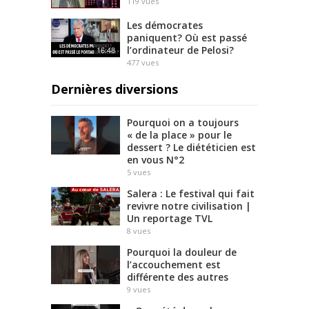
119
vues
Les démocrates
paniquent? Où est passé
l’ordinateur de Pelosi?
16:48
477
vues
Dernières diversions
Pourquoi on a toujours
« de la place » pour le
dessert ? Le diététicien est
en vous N°2
5
vues
Salera : Le festival qui fait
revivre notre civilisation |
Un reportage TVL
8
vues
Pourquoi la douleur de
l’accouchement est
différente des autres
9
vues