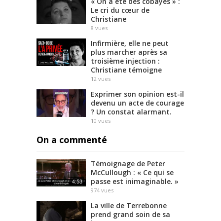
« On a été des cobayes » :
Le cri du cœur de
Christiane
8
vues
Infirmière, elle ne peut
plus marcher après sa
troisième injection :
Christiane témoigne
12
vues
Exprimer son opinion est-il
devenu un acte de courage
? Un constat alarmant.
10
vues
On a commenté
Témoignage de Peter
McCullough : « Ce qui se
passe est inimaginable. »
4:53
974
vues
La ville de Terrebonne
prend grand soin de sa