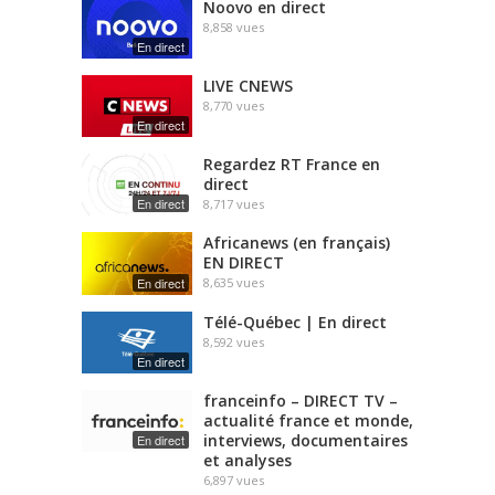
Noovo en direct
8,858
vues
En direct
LIVE CNEWS
8,770
vues
En direct
Regardez RT France en
direct
En direct
8,717
vues
Africanews (en français)
EN DIRECT
En direct
8,635
vues
Télé-Québec | En direct
8,592
vues
En direct
franceinfo – DIRECT TV –
actualité france et monde,
interviews, documentaires
En direct
et analyses
6,897
vues