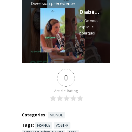
Diversion précédente
Diabète gestationnel : comment les seuils ont changé… et vous rendent “malade”
On vous
explique
pourquoi
aujourd’hui,
des femmes
sont
étiquetées
"diabète
gestationnel"
0
alors qu’elles
auraient été
considérées
Article Rating
normales il y
a quelques
années.
Avant ...
Categories:
MONDE
Read more
Tags:
FRANCE
VOSTFR