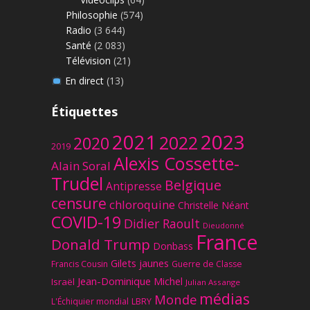
Philosophie
(574)
Radio
(3 644)
Santé
(2 083)
Télévision
(21)
En direct
(13)
Étiquettes
2023
2021
2022
2020
2019
Alexis Cossette-
Alain Soral
Trudel
Belgique
Antipresse
censure
chloroquine
Christelle Néant
COVID-19
Didier Raoult
Dieudonné
France
Donald Trump
Donbass
Gilets jaunes
Francis Cousin
Guerre de Classe
Jean-Dominique Michel
Israël
Julian Assange
médias
Monde
L'Échiquier mondial
LBRY