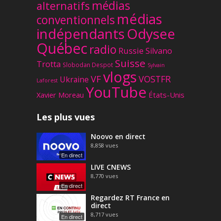
médias
alternatifs
médias
conventionnels
Odysee
indépendants
Québec
radio
Russie
Silvano
Suisse
Trotta
Slobodan Despot
Sylvain
vlogs
VF
VOSTFR
Ukraine
Laforest
YouTube
Xavier Moreau
États-Unis
Les plus vues
Noovo en direct
8,858
vues
En direct
LIVE CNEWS
8,770
vues
En direct
Regardez RT France en
direct
8,717
vues
En direct