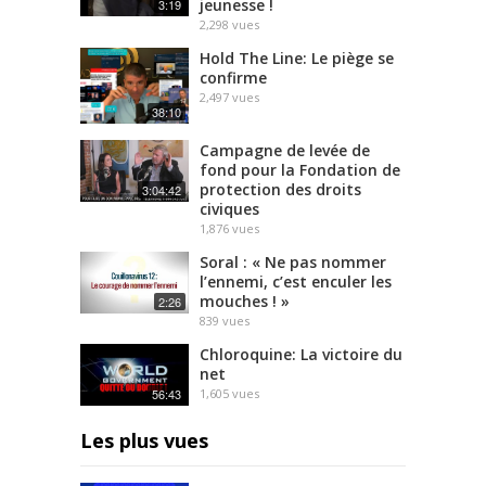
jeunesse !
3:19
2,298
vues
Hold The Line: Le piège se
confirme
2,497
vues
38:10
Campagne de levée de
fond pour la Fondation de
protection des droits
3:04:42
civiques
1,876
vues
Soral : « Ne pas nommer
l’ennemi, c’est enculer les
mouches ! »
2:26
839
vues
Chloroquine: La victoire du
net
56:43
1,605
vues
Les plus vues