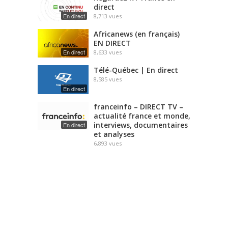
direct
En direct
8,713
vues
Africanews (en français)
EN DIRECT
En direct
8,633
vues
Télé-Québec | En direct
8,585
vues
En direct
franceinfo – DIRECT TV –
actualité france et monde,
interviews, documentaires
En direct
et analyses
6,893
vues