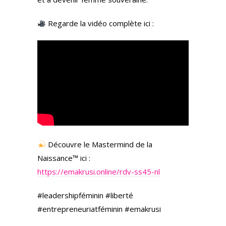
Regarde la vidéo complète ici :
Découvre le Mastermind de la
Naissance™ ici :
https://emakrusi.online/rdv-ss45-nl
#leadershipféminin #liberté
#entrepreneuriatféminin #emakrusi