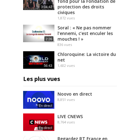
fond pour la Fondation de
protection des droits
3:04:42
civiques
1,872
vues
Soral : « Ne pas nommer
l’ennemi, c’est enculer les
mouches ! »
2:26
836
vues
Chloroquine: La victoire du
net
56:43
1,602
vues
Les plus vues
Noovo en direct
8,851
vues
En direct
LIVE CNEWS
8,764
vues
En direct
Regardez RT France en