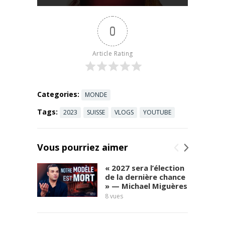
maire de
New York
0
entreprend
d’islamiser
tous les
Article Rating
élèves du
primaire.
Tsunami de
protestation
Categories:
MONDE
s. ...
Read
Tags:
2023
SUISSE
VLOGS
YOUTUBE
more
Vous pourriez aimer
« 2027 sera l’élection
de la dernière chance
» — Michael Miguères
8
vues
social
6
vues