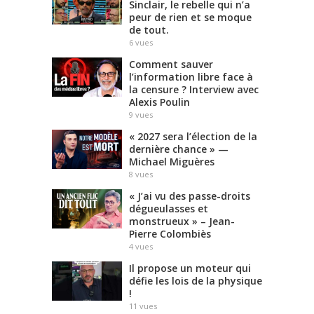
Sinclair, le rebelle qui n’a
peur de rien et se moque
de tout.
6
vues
Comment sauver
l’information libre face à
la censure ? Interview avec
Alexis Poulin
9
vues
« 2027 sera l’élection de la
dernière chance » —
Michael Miguères
8
vues
« J’ai vu des passe-droits
dégueulasses et
monstrueux » – Jean-
Pierre Colombiès
4
vues
Il propose un moteur qui
défie les lois de la physique
!
11
vues