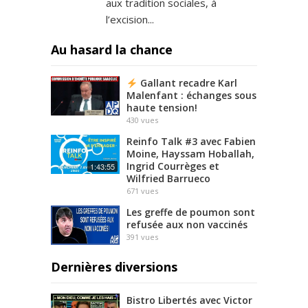
aux tradition sociales, à
l’excision...
Au hasard la chance
Gallant recadre Karl
Malenfant : échanges sous
haute tension!
430
vues
Reinfo Talk #3 avec Fabien
Moine, Hayssam Hoballah,
Ingrid Courrèges et
1:43:55
Wilfried Barrueco
671
vues
Les greffe de poumon sont
refusée aux non vaccinés
391
vues
Dernières diversions
Bistro Libertés avec Victor