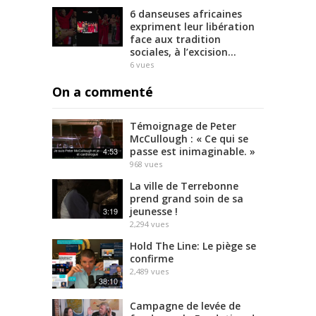
6 danseuses africaines
expriment leur libération
face aux tradition
sociales, à l’excision…
6
vues
On a commenté
Témoignage de Peter
McCullough : « Ce qui se
passe est inimaginable. »
4:53
968
vues
La ville de Terrebonne
prend grand soin de sa
jeunesse !
3:19
2,294
vues
Hold The Line: Le piège se
confirme
2,489
vues
38:10
Campagne de levée de