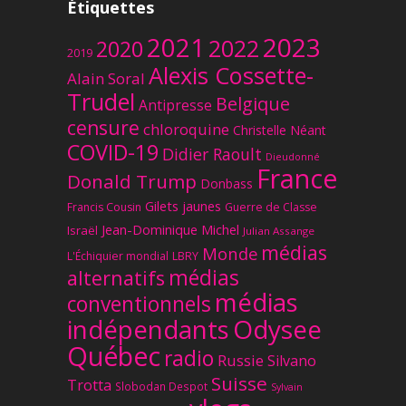
Étiquettes
2023
2021
2022
2020
2019
Alexis Cossette-
Alain Soral
Trudel
Belgique
Antipresse
censure
chloroquine
Christelle Néant
COVID-19
Didier Raoult
Dieudonné
France
Donald Trump
Donbass
Gilets jaunes
Francis Cousin
Guerre de Classe
Jean-Dominique Michel
Israël
Julian Assange
médias
Monde
L'Échiquier mondial
LBRY
médias
alternatifs
médias
conventionnels
Odysee
indépendants
Québec
radio
Russie
Silvano
Suisse
Trotta
Slobodan Despot
Sylvain