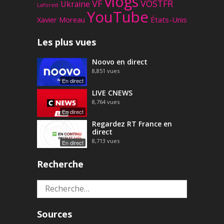
vlogs
VF
VOSTFR
Ukraine
Laforest
YouTube
Xavier Moreau
États-Unis
Les plus vues
Noovo en direct
8,851
vues
En direct
LIVE CNEWS
8,764
vues
En direct
Regardez RT France en
direct
8,713
vues
En direct
Recherche
Rechercher :
Sources