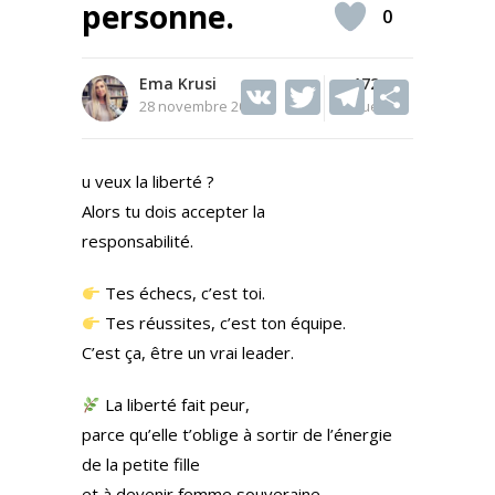
personne.
0
Ema Krusi
V
T
172
T
S
28 novembre 2025
Vues
K
w
el
h
itt
e
ar
u veux la liberté ?
er
gr
e
Alors tu dois accepter la
a
responsabilité.
m
Tes échecs, c’est toi.
Tes réussites, c’est ton équipe.
C’est ça, être un vrai leader.
La liberté fait peur,
parce qu’elle t’oblige à sortir de l’énergie
de la petite fille
et à devenir femme souveraine.