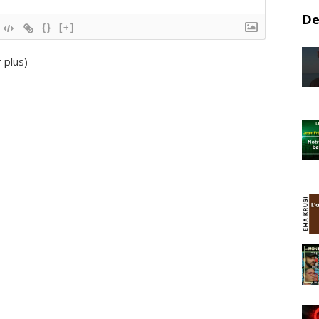
De
{}
[+]
r plus
)