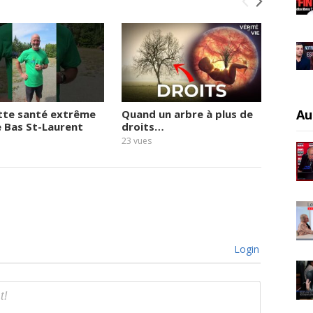
Au
tte santé extrême
Quand un arbre à plus de
Le vie
e Bas St-Laurent
droits…
quai
23
vues
19
vues
Login