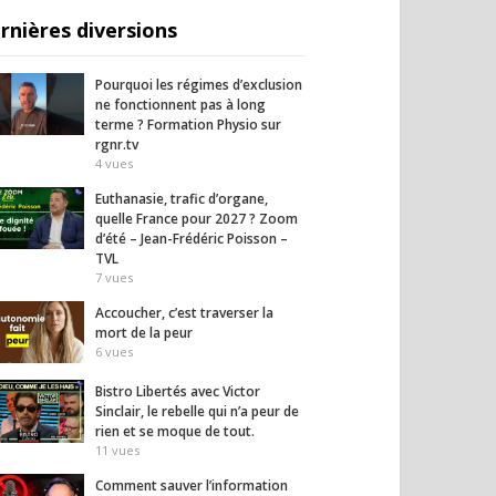
rnières diversions
Pourquoi les régimes d’exclusion
ne fonctionnent pas à long
terme ? Formation Physio sur
rgnr.tv
4
vues
Euthanasie, trafic d’organe,
quelle France pour 2027 ? Zoom
d’été – Jean-Frédéric Poisson –
TVL
7
vues
Accoucher, c’est traverser la
mort de la peur
6
vues
Bistro Libertés avec Victor
Sinclair, le rebelle qui n’a peur de
rien et se moque de tout.
11
vues
Comment sauver l’information