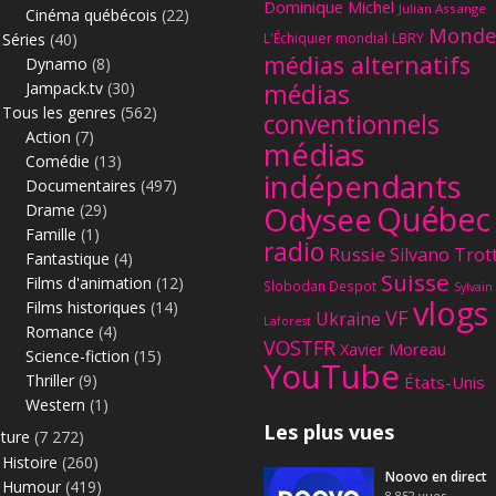
Dominique Michel
Julian Assange
Cinéma québécois
(22)
Monde
Séries
(40)
L'Échiquier mondial
LBRY
médias alternatifs
Dynamo
(8)
Jampack.tv
(30)
médias
Tous les genres
(562)
conventionnels
Action
(7)
médias
Comédie
(13)
indépendants
Documentaires
(497)
Québec
Odysee
Drame
(29)
Famille
(1)
radio
Russie
Silvano Trot
Fantastique
(4)
Suisse
Films d'animation
(12)
Le
Slobodan Despot
Sylvain
vlogs
Films historiques
(14)
VF
Ukraine
Laforest
Romance
(4)
VOSTFR
Xavier Moreau
Science-fiction
(15)
YouTube
Thriller
(9)
États-Unis
Western
(1)
Les plus vues
lture
(7 272)
Histoire
(260)
Noovo en direct
Humour
(419)
8,852
vues