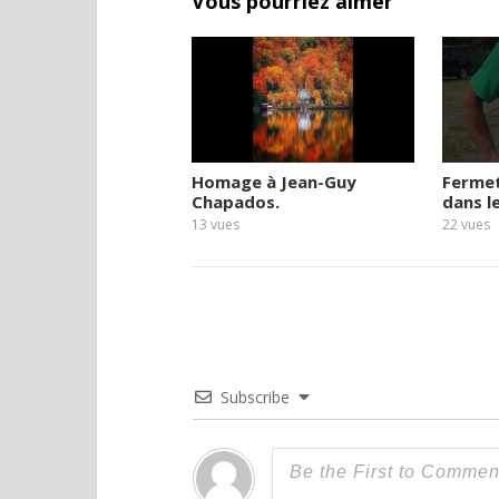
Vous pourriez aimer
Homage à Jean-Guy
Ferme
Chapados.
dans l
13
vues
22
vues
Subscribe