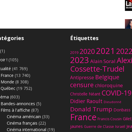
atégories
Étiquettes
2021
On
202
2020
(1)
2019
2023
Alex
oir !
(105)
Alain Soral
Cossette-Trudel
ualité
(41 769)
France
(13 740)
Belgique
Antipresse
Monde
(8 308)
censure
chloroquine
Québec
(19 752)
COVID-19
Christelle Néant
néma
(603)
Didier Raoult
Dieudonné
Bandes-annonces
(5)
Donald Trump
Donbass
Films à l'affiche
(87)
France
Cinéma américain
(33)
Gilet
Francis Cousin
Cinéma français
(22)
jaunes
Je
Israël
Guerre de Classe
Cinéma international
(19)