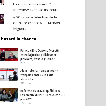
libre face à la censure ?
Interview avec Alexis Poulin
« 2027 sera l'élection de la
dernière chance » — Michael
Miguères
 hasard la chance
il homme au bout du
L’Iran lance un message
Fauci
inquiétant
38
vues
27
vues
Relaxe d’Éric Dupont-Moretti :
entre la justice politique et
judiciaire, c’est la guerre ?
267
vues
Alain Robert, « Spider-man »
français contre « le tout-
22:13
sécurité »
720
vues
Réforme du travail québécois :
Les enjeux du PL 100 révélés ! – 3
juin 2025
154
vues