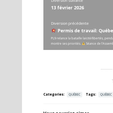
Diversion suivante
13 février 2026
Diversion précédente
Permis de travail: Québec m
PL9 relance la bataille laïcité/libertés, pe
montre ses priorités.
Séance de l’Assembl
Categories:
Tags:
QUÉBEC
QUÉBEC