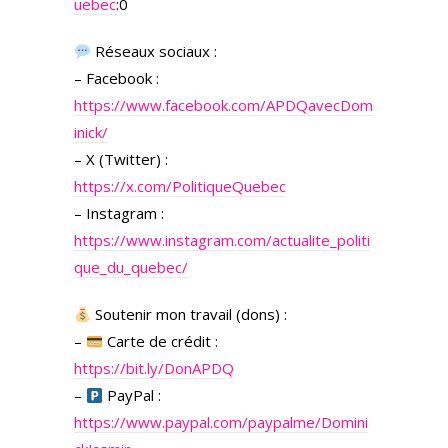
uebec
:0
Réseaux sociaux :
– Facebook :
https://www.facebook.com/APDQavecDom
inick/
– X (Twitter) :
https://x.com/PolitiqueQuebec
– Instagram :
https://www.instagram.com/actualite_politi
que_du_quebec/
Soutenir mon travail (dons) :
–
Carte de crédit :
https://bit.ly/DonAPDQ
–
PayPal :
https://www.paypal.com/paypalme/Domini