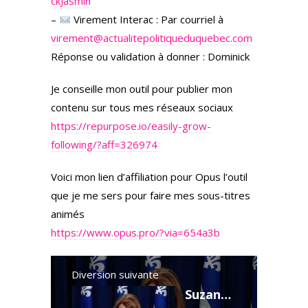
ckJasmin
–
Virement Interac : Par courriel à
virement@actualitepolitiqueduquebec.com
Réponse ou validation à donner : Dominick
Je conseille mon outil pour publier mon
contenu sur tous mes réseaux sociaux
https://repurpose.io/easily-grow-
following/?aff=326974
Voici mon lien d’affiliation pour Opus l’outil
que je me sers pour faire mes sous-titres
animés
https://www.opus.pro/?via=654a3b
Diversion suivante
Suzanne Roy dévoile le rapport sur l’identité de genre - 3 juin 2025