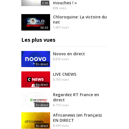
mouches ! »
2:26
838
vues
Chloroquine: La victoire du
net
56:43
1,603
vues
Les plus vues
Noovo en direct
8,853
vues
En direct
LIVE CNEWS
8,765
vues
En direct
Regardez RT France en
direct
En direct
8,715
vues
Africanews (en français)
EN DIRECT
En direct
8,634
vues