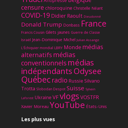
Antipresse
censure
chloroquine
Christelle Néant
COVID-19
Didier Raoult
Dieudonné
France
Donald Trump
Donbass
Gilets jaunes
Francis Cousin
Guerre de Classe
Jean-Dominique Michel
Israël
Julian Assange
médias
Monde
L'Échiquier mondial
LBRY
médias
alternatifs
médias
conventionnels
Odysee
indépendants
Québec
radio
Russie
Silvano
Suisse
Trotta
Slobodan Despot
Sylvain
vlogs
VF
VOSTFR
Ukraine
Laforest
YouTube
Xavier Moreau
États-Unis
Les plus vues