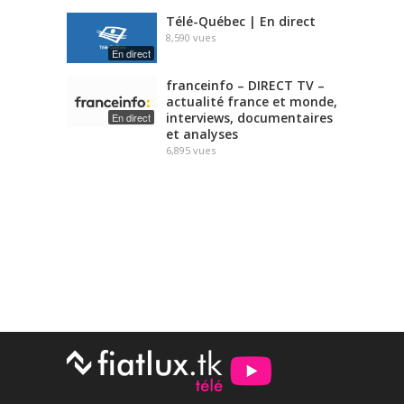
Télé-Québec | En direct
8,590
vues
En direct
franceinfo – DIRECT TV –
actualité france et monde,
interviews, documentaires
En direct
et analyses
6,895
vues