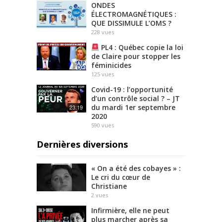
ONDES
ÉLECTROMAGNÉTIQUES :
QUE DISSIMULE L’OMS ?
228
vues
PL4 : Québec copie la loi
de Claire pour stopper les
féminicides
125
vues
Covid-19 : l’opportunité
d’un contrôle social ? – JT
du mardi 1er septembre
23:19
2020
590
vues
Dernières diversions
« On a été des cobayes » :
Le cri du cœur de
Christiane
2
vues
Infirmière, elle ne peut
plus marcher après sa