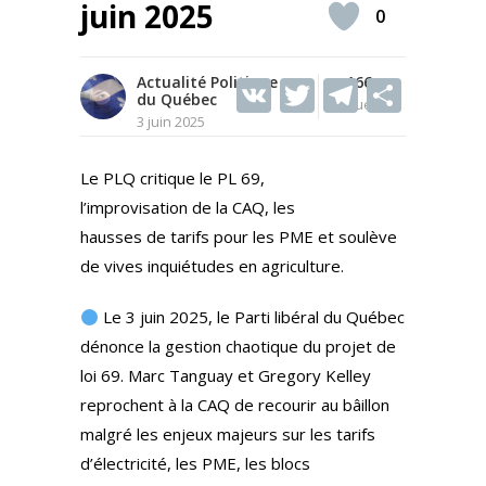
juin 2025
0
Actualité Politique
V
T
166
T
S
du Québec
Vues
K
w
el
h
3 juin 2025
itt
e
ar
Le PLQ critique le PL 69,
er
gr
e
l’improvisation de la CAQ, les
a
hausses de tarifs pour les PME et soulève
m
de vives inquiétudes en agriculture.
Le 3 juin 2025, le Parti libéral du Québec
dénonce la gestion chaotique du projet de
loi 69. Marc Tanguay et Gregory Kelley
reprochent à la CAQ de recourir au bâillon
malgré les enjeux majeurs sur les tarifs
d’électricité, les PME, les blocs