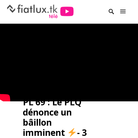
PL 69 : Le PLQ
dénonce un
bâillon
imminent
- 3