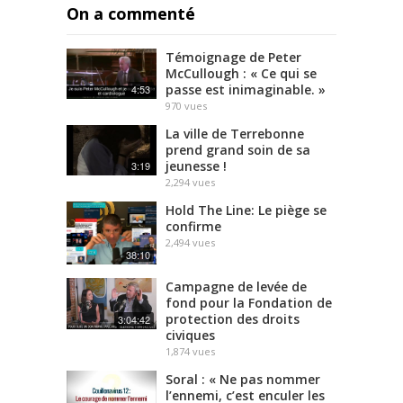
On a commenté
Témoignage de Peter
McCullough : « Ce qui se
passe est inimaginable. »
4:53
970
vues
La ville de Terrebonne
prend grand soin de sa
jeunesse !
3:19
2,294
vues
Hold The Line: Le piège se
confirme
2,494
vues
38:10
Campagne de levée de
fond pour la Fondation de
protection des droits
3:04:42
civiques
1,874
vues
Soral : « Ne pas nommer
l’ennemi, c’est enculer les