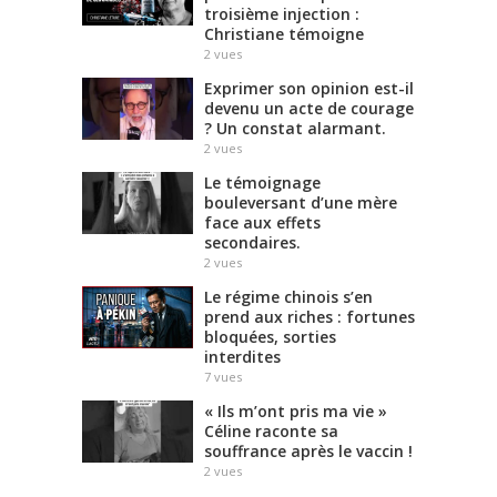
troisième injection :
Christiane témoigne
2
vues
Exprimer son opinion est-il
devenu un acte de courage
? Un constat alarmant.
2
vues
Le témoignage
bouleversant d’une mère
face aux effets
secondaires.
2
vues
Le régime chinois s’en
prend aux riches : fortunes
bloquées, sorties
interdites
7
vues
« Ils m’ont pris ma vie »
Céline raconte sa
souffrance après le vaccin !
2
vues