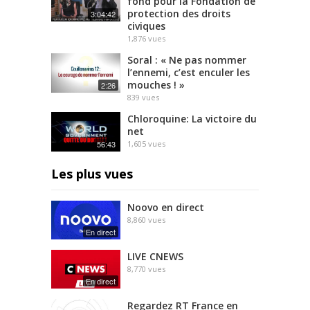
fond pour la Fondation de
protection des droits
3:04:42
civiques
1,876
vues
Soral : « Ne pas nommer
l’ennemi, c’est enculer les
mouches ! »
2:26
839
vues
Chloroquine: La victoire du
net
56:43
1,605
vues
Les plus vues
Noovo en direct
8,860
vues
En direct
LIVE CNEWS
8,770
vues
En direct
Regardez RT France en