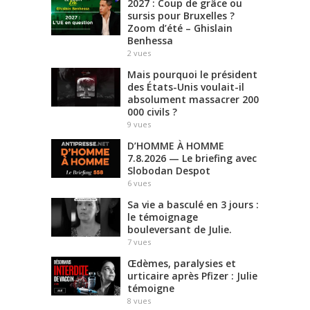
2027 : Coup de grâce ou
sursis pour Bruxelles ?
Zoom d’été – Ghislain
Benhessa
2
vues
Mais pourquoi le président
des États-Unis voulait-il
absolument massacrer 200
000 civils ?
9
vues
D’HOMME À HOMME
7.8.2026 — Le briefing avec
Slobodan Despot
6
vues
Sa vie a basculé en 3 jours :
le témoignage
bouleversant de Julie.
7
vues
Œdèmes, paralysies et
urticaire après Pfizer : Julie
témoigne
8
vues