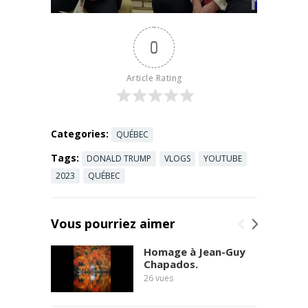
souveraineté
...
Read more
et l’USMCA
lors d’une
0
rencontre
tendue à la
Maison-
Article Rating
Blanche.
Rencontre
historique à
la Maison-
Categories:
QUÉBEC
Blanche ...
Tags:
DONALD TRUMP
VLOGS
YOUTUBE
Read more
2023
QUÉBEC
Vous pourriez aimer
Homage à Jean-Guy
Chapados.
26
vues