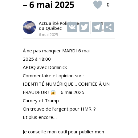
– 6 mai 2025
0
Actualité Politique
V
T
217
T
S
du Québec
Vues
K
w
el
h
6 mai 2025
itt
e
ar
À ne pas manquer MARDI 6 mai
er
gr
e
2025 à 18:00
a
APDQ avec Dominick
m
Commentaire et opinion sur :
IDENTITÉ NUMÉRIQUE… CONFIÉE À UN
FRAUDEUR !
– 6 mai 2025
Carney et Trump
On trouve de l’argent pour HMR !?
Et plus encore….
Je conseille mon outil pour publier mon