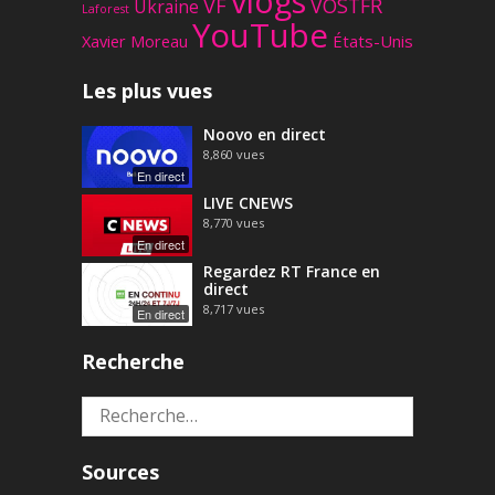
vlogs
VF
VOSTFR
Ukraine
Laforest
YouTube
Xavier Moreau
États-Unis
Les plus vues
Noovo en direct
8,860
vues
En direct
LIVE CNEWS
8,770
vues
En direct
Regardez RT France en
direct
8,717
vues
En direct
Recherche
Rechercher :
Sources