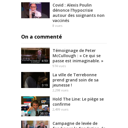
Covid : Alexis Poulin
dénonce l’hypocrisie
autour des soignants non
vaccinés
8
vues
On a commenté
Témoignage de Peter
McCullough : « Ce qui se
passe est inimaginable. »
4:53
974
vues
La ville de Terrebonne
prend grand soin de sa
jeunesse !
3:19
2,298
vues
Hold The Line: Le piège se
confirme
2,499
vues
38:10
Campagne de levée de