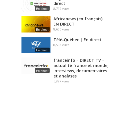
direct
En direct
8,717
vues
Africanews (en français)
EN DIRECT
En direct
8,635
vues
Télé-Québec | En direct
8,593
vues
En direct
franceinfo – DIRECT TV –
actualité france et monde,
interviews, documentaires
En direct
et analyses
6,897
vues