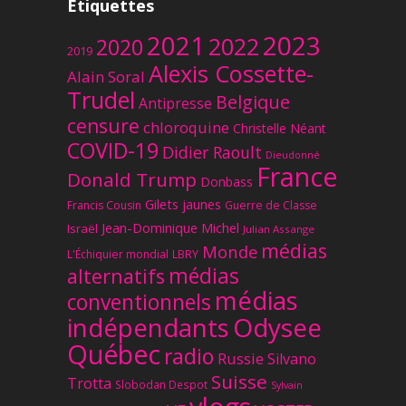
Étiquettes
2023
2021
2022
2020
2019
Alexis Cossette-
Alain Soral
Trudel
Belgique
Antipresse
censure
chloroquine
Christelle Néant
COVID-19
Didier Raoult
Dieudonné
France
Donald Trump
Donbass
Gilets jaunes
Francis Cousin
Guerre de Classe
Jean-Dominique Michel
Israël
Julian Assange
médias
Monde
L'Échiquier mondial
LBRY
médias
alternatifs
médias
conventionnels
Odysee
indépendants
Québec
radio
Russie
Silvano
Suisse
Trotta
Slobodan Despot
Sylvain