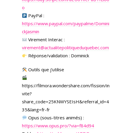
o
PayPal :
https://www.paypal.com/paypalme/Domini
ckJasmin
Virement Interac :
virement@actualitepolitiqueduquebec.com
Réponse/validation : Dominick
Outils que j’utilise
https://filmora.wondershare.com/fission/in
vite?
share_code=25KNWYSEIsH&referral_id=4
35&lang=fr-fr
Opus (sous-titres animés) :
https://www.opus.pro/?via=f84d94