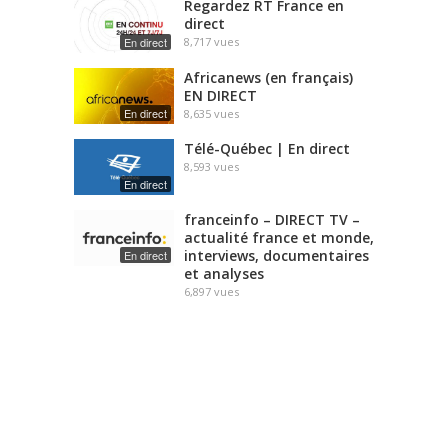
Regardez RT France en
direct
En direct
8,717
vues
Africanews (en français)
EN DIRECT
En direct
8,635
vues
Télé-Québec | En direct
8,593
vues
En direct
franceinfo – DIRECT TV –
actualité france et monde,
interviews, documentaires
En direct
et analyses
6,897
vues