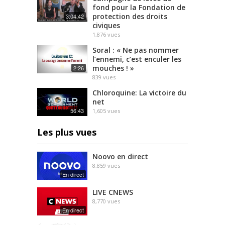
fond pour la Fondation de
protection des droits
3:04:42
civiques
1,876
vues
Soral : « Ne pas nommer
l’ennemi, c’est enculer les
mouches ! »
2:26
839
vues
Chloroquine: La victoire du
net
56:43
1,605
vues
Les plus vues
Noovo en direct
8,859
vues
En direct
LIVE CNEWS
8,770
vues
En direct