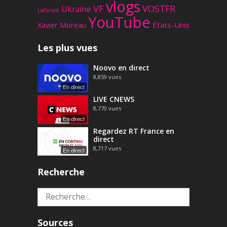
vlogs
VF
VOSTFR
Ukraine
Laforest
YouTube
Xavier Moreau
États-Unis
Les plus vues
Noovo en direct
8,859
vues
En direct
LIVE CNEWS
8,770
vues
En direct
Regardez RT France en
direct
8,717
vues
En direct
Recherche
Rechercher :
Sources