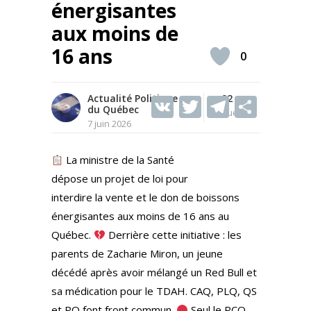
énergisantes
aux moins de
16 ans
0
Actualité Politique
V
T
92
T
S
du Québec
Vues
K
w
el
h
7 juin 2026
itt
e
ar
La ministre de la Santé
er
gr
e
dépose un projet de loi pour
a
interdire la vente et le don de boissons
m
énergisantes aux moins de 16 ans au
Québec.
Derrière cette initiative : les
parents de Zacharie Miron, un jeune
décédé après avoir mélangé un Red Bull et
sa médication pour le TDAH. CAQ, PLQ, QS
et PQ font front commun.
Seul le PCQ